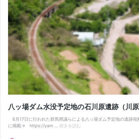
八ッ場ダム水没予定地の石川原遺跡（川原
6月17日に行われた群馬県議らによる八ッ場ダム予定地の遺跡視
八
に掲載→ https://yam …
続きを読む
ッ
場