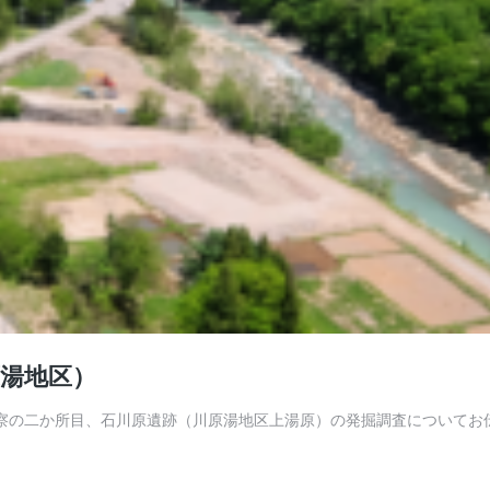
湯地区）
察の二か所目、石川原遺跡（川原湯地区上湯原）の発掘調査についてお