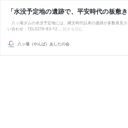
「水没予定地の遺跡で、平安時代の板敷き
八ッ場ダムの水没予定地には、縄文時代以来の遺跡が多数発見さ
「水
い合わせ：TEL0279-83-12 …
続きを読む
没
予
八ッ場（やんば）あしたの会
定
地
の
遺
跡
で、
平
安
時
代
の
板
敷
き