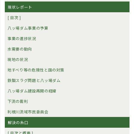
現状レポート
[ 目次 ]
八ッ場ダム事業の予算
事業の進捗状況
水需要の動向
現地の状況
地すべり等の危険性と国の対策
鉄鋼スラグ問題と八ッ場ダム
八ッ場ダム建設再開の経緯
下流の裁判
利根川流域市民委員会
解決の糸口
[ 目次と概要 ]