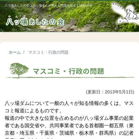
八ッ場あしたの会は八ッ場ダムが抱える問題を伝えるNGOです
Me
ホーム
マスコミ・行政の問題
マスコミ・行政の問題
(更新日：2013年5月1日)
八ッ場ダムについて一般の人々が知る情報の多くは、マス
コミ報道によるものです。
報道の中で大きな位置を占めるのが八ッ場ダム事業の起業
者である国交省や、共同事業者である首都圏一都五県（東
京都・埼玉県・千葉県・茨城県・栃木県・群馬県）の記者