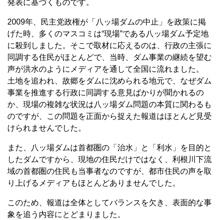
発表に基づくものです。
2009年、民主党政権が「八ッ場ダムの中止」を政策に掲
げた時、多くのマスコミは“現場”である八ッ場ダム予定地
に殺到しました。そこで取材に応えるのは、行政の主張に
同調する住民がほとんどで、当時、ダム事業の継続を望む
声が洪水のようにメディアを通して全国に流れました。
土地を追われ、故郷をダムに沈められる地元で、なぜダム
事業を推進する行政に同調する意見ばかりが聞かれるの
か、現場の複雑な状況は八ッ場ダム問題の本質に関わるも
のですが、この問題を正面から捉えた報道はほとんど見受
けられませんでした。
また、八ッ場ダムは首都圏の「治水」と「利水」を目的と
したダムですから、現地の住民だけではなく、利根川下流
域の首都圏の住民も当事者なのですが、都市住民の声を取
り上げるメディアもほとんどありませんでした。
このため、報道は全体としてバランスを欠き、表面的な事
象を追う内容にとどまりました。