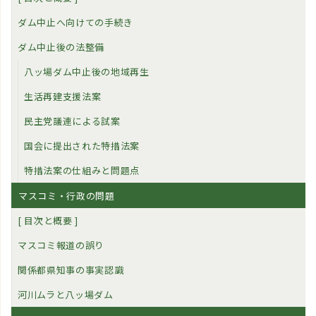
ダム中止へ向けての手続き
ダム中止後の法整備
八ッ場ダム中止後の地域再生
生活再建支援法案
民主党議連による試案
国会に提出された特措法案
特措法案の仕組みと問題点
マスコミ・行政の問題
[ 目次と概要 ]
マスコミ報道の誤り
関係都県知事の事実認識
河川ムラと八ッ場ダム