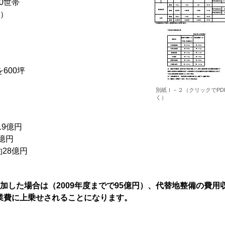
0世帯
）
600坪
別紙Ⅰ－２（クリックでPD
。
く）
19億円
9億円
円
加した場合は（2009年度までで95億円）、代替地整備の費用
業費に上乗せされることになります。