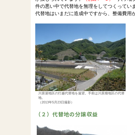
件の悪い中で代替地を無理をしてつくってい
代替地はいまだに造成中ですから、整備費用
川原湯地区の打越代替地を遠望。手前は川原畑地区の代替
地。
（2013年5月23日撮影）
（２）代替地の分譲収益