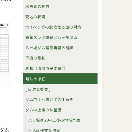
水需要の動向
現地の状況
地すべり等の危険性と国の対策
鉄鋼スラグ問題と八ッ場ダム
八ッ場ダム建設再開の経緯
下流の裁判
利根川流域市民委員会
解決の糸口
[ 目次と概要 ]
ダム中止へ向けての手続き
ダム中止後の法整備
八ッ場ダム中止後の地域再生
ダム
生活再建支援法案