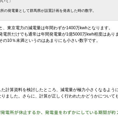
ついて〕
電所の発電量として群馬県が設置計画を発表した時の数字。
と、東京電力の減電量は年間わずか1400万kwhとなります。
発電所だけでも通常は年間発電量が1億5000万kwh程度はあり
その10％未満というのはあまりにも小さい数字です。
した計算資料を検討したところ、減電量が極力小さくなるよう
なりました。さらに、計算が正しく行われたかどうかについて
町発電所が休止するか、発電量をわずかにしている期間が約