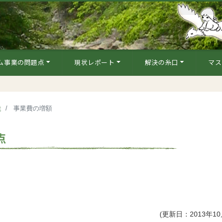
ム事業の問題点
現状レポート
解決の糸口
マス
走
事業費の増額
点
(更新日：2013年10