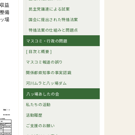
収益
民主党議連による試案
整備
国会に提出された特措法案
ッ場
特措法案の仕組みと問題点
マスコミ・行政の問題
[ 目次と概要 ]
マスコミ報道の誤り
関係都県知事の事実認識
河川ムラと八ッ場ダム
八ッ場あしたの会
私たちの活動
活動履歴
ご支援のお願い