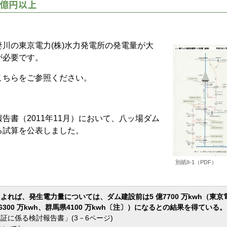
0億円以上
）
川の東京電力(株)水力発電所の発電量が大
が必要です。
こちらをご参照ください。
書（2011年11月）において、八ッ場ダム
る試算を公表しました。
別紙II-1（PDF）
れば、発生電力量については、ダム建設前は5 億7700 万kwh（東京
億6300 万kwh、群馬県4100 万kwh〔注〕）になるとの結果を得ている
に係る検討報告書」(3－6ページ)