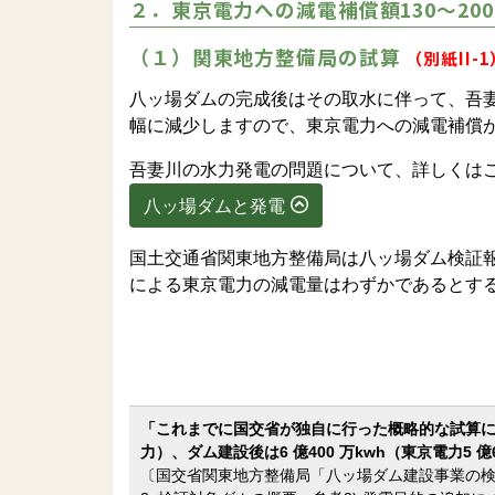
２．東京電力への減電補償額130～20
（１）関東地方整備局の試算
（別紙II-1
八ッ場ダムの完成後はその取水に伴って、吾妻
幅に減少しますので、東京電力への減電補償
吾妻川の水力発電の問題について、詳しくは
八ッ場ダムと発電
国土交通省関東地方整備局は八ッ場ダム検証報告
による東京電力の減電量はわずかであるとす
「これまでに国交省が独自に行った概略的な試算によ
力）、ダム建設後は6 億400 万kwh（東京電力5 
〔国交省関東地方整備局「八ッ場ダム建設事業の検証