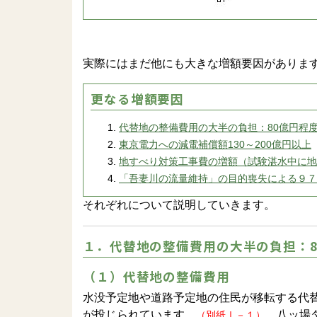
実際にはまだ他にも大きな増額要因がありま
更なる増額要因
代替地の整備費用の大半の負担：80億円程
東京電力への減電補償額130～200億円以上
地すべり対策工事費の増額（試験湛水中に地
「吾妻川の流量維持」の目的喪失による９７
それぞれについて説明していきます。
１．代替地の整備費用の大半の負担：8
（１）代替地の整備費用
水没予定地や道路予定地の住民が移転する代替
が投じられています。
八ッ場ダ
（別紙Ⅰ－１）