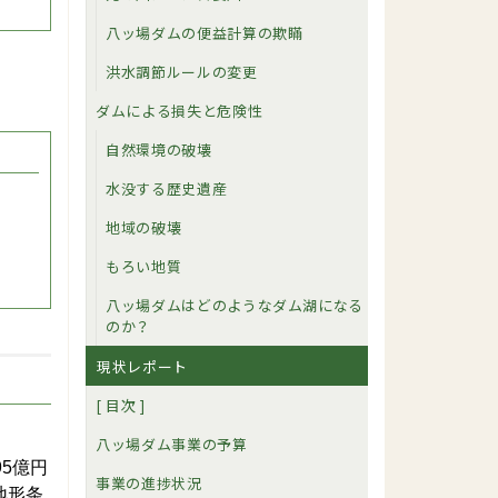
八ッ場ダムの便益計算の欺瞞
洪水調節ルールの変更
ダムによる損失と危険性
自然環境の破壊
水没する歴史遺産
地域の破壊
もろい地質
八ッ場ダムはどのようなダム湖になる
のか？
現状レポート
[ 目次 ]
八ッ場ダム事業の予算
5億円
事業の進捗状況
地形条