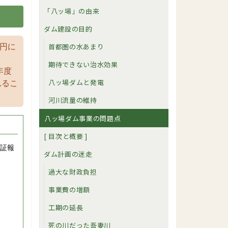
「八ッ場」の由来
ダム建設の目的
首都圏の水あまり
億円に
期待できない治水効果
年度
八ッ場ダムと発電
れるこ
河川流量の維持
八ッ場ダム事業の問題点
[ 目次と概要 ]
検証報
ダム計画の迷走
過大な財政負担
事業費の増額
工期の延長
死の川だった吾妻川