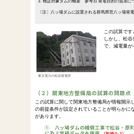
3. 検証対象ダムの概要 参考3) 発電目的の追加に
〔注〕八ッ場ダムに設置される群馬県営八ッ場発
この試算です
しかし、松谷
で、減電量が
東京電力の松谷発電所
（２）関東地方整備局の試算の問題点
この試算に関して関東地方整備局が情報開示
の前提条件が設定されていることが明らかに
があります。
① 八ッ場ダムの補償工事で松谷・原
に及ぶ実績データを使用
（別紙II-2）