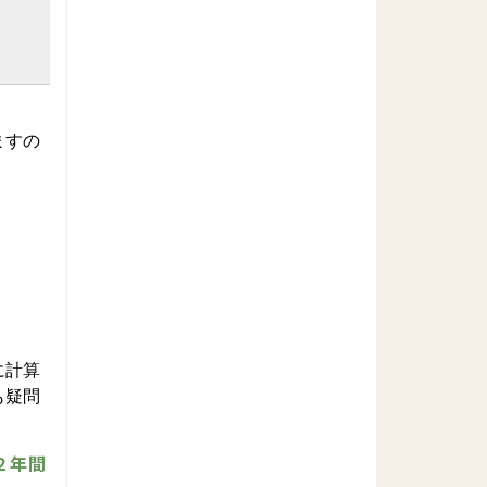
ますの
に計算
も疑問
２年間