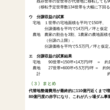
残存世帯の全世帯が代替地に移転しても9
（移転予定世帯数134世帯を大幅に下回る
ウ 分譲収益の試算
宅地 １世帯の宅地面積を平均で150坪、
分譲価格を平均で14万円／坪と仮定
農地 農家の割合を3割、1農家の農地面積を
（分譲の上限）、
分譲価格を平均で5.5万円／坪と仮定
エ 分譲収益の試算結果
宅地 90世帯×150坪×14万円/坪 ＝ 約
農地 27世帯×600坪×5.5万円/坪 ＝ 約
計 約28億
（３）まとめ
代替地整備費用が最終的に110億円近くまで増
80億円度の赤字になり、これが八ッ場ダム事