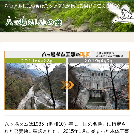
八ッ場あしたの会は八ッ場ダムが抱える問題を伝えるNGOです
Me
八ッ場ダムは1935（昭和10）年に「国の名勝」に指定さ
れた吾妻峡に建設された。 2015年1月に始まった本体工事