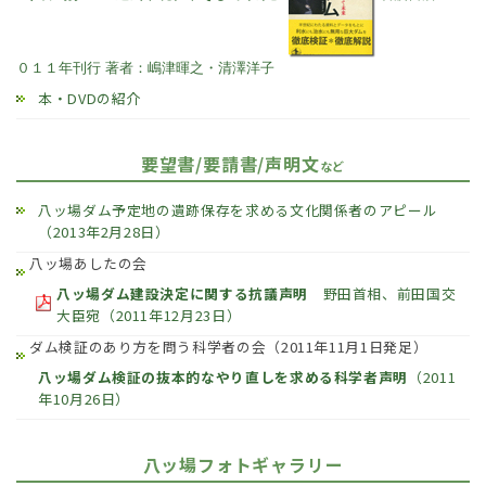
０１１年刊行 著者：嶋津暉之・清澤洋子
本・DVDの紹介
要望書/要請書/声明文
など
八ッ場ダム予定地の遺跡保存を求める文化関係者のアピール
（2013年2月28日）
八ッ場あしたの会
八ッ場ダム建設決定に関する抗議声明
野田首相、前田国交
大臣宛（2011年12月23日）
ダム検証のあり方を問う科学者の会（2011年11月1日発足）
八ッ場ダム検証の抜本的なやり直しを求める科学者声明
（2011
年10月26日）
八ッ場フォトギャラリー