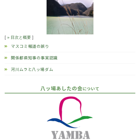
[
» 目次と概要
]
マスコミ報道の誤り
関係都県知事の事実認識
河川ムラと八ッ場ダム
八ッ場あしたの会
について