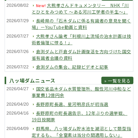
大熊孝さんドキュメンタリー NHK「川
New!
2026/08/02
とひとをみつめて 〜ある河川工学者の半生〜」
長崎県の「石木ダムに係る有識者の意見を聞く
2026/07/29
場」ーYouTube動画と資料
大熊孝さん論考「利根川上流域の治水計画は技
2026/07/27
術者倫理に悖る！」
倉渕ダムと戸倉ダム計画復活を方向づけた国交
2026/07/26
省有識者会議の資料
倉渕ダムの集会、記録ビデオと記事
2026/07/22
八ッ場ダムニュース
» 一覧を見る
国交省品木ダム水質管理所、酸性河川中和など
2026/04/27
事業費12億円余
長野原町長選、星河明彦氏が初当選
2026/04/20
長野原町の町長選告示、12年ぶりの選挙戦、
2026/04/16
19日投開票
群馬県、八ッ場ダム貯水池を湖沼として類型指
2026/04/09
定するも、「全窒素は当分の間適用しない」