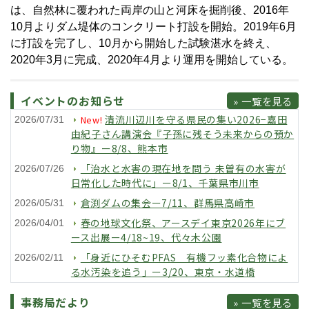
は、自然林に覆われた両岸の山と河床を掘削後、2016年
10月よりダム堤体のコンクリート打設を開始。2019年6月
に打設を完了し、10月から開始した試験湛水を終え、
2020年3月に完成、2020年4月より運用を開始している。
イベントのお知らせ
» 一覧を見る
清流川辺川を守る県民の集い2026−嘉田
New!
2026/07/31
由紀子さん講演会『子孫に残そう未来からの預か
り物』ー8/8、熊本市
「治水と水害の現在地を問う 未曽有の水害が
2026/07/26
日常化した時代に」ー8/1、千葉県市川市
倉渕ダムの集会ー7/11、群馬県高崎市
2026/05/31
春の地球文化祭、アースデイ東京2026年にブ
2026/04/01
ース出展ー4/18~19、代々木公園
「身近にひそむPFAS 有機フッ素化合物によ
2026/02/11
る水汚染を追う」ー3/20、東京・水道橋
事務局だより
» 一覧を見る