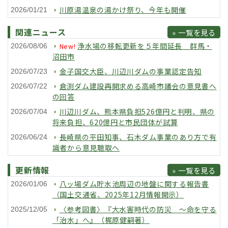
川原湯温泉の湯かけ祭り、今年も開催
2026/01/21
関連ニュース
» 一覧を見る
浄水場の移転更新を５年間延長 群馬・
New!
2026/08/06
沼田市
金子国交大臣、川辺川ダムの事業認定告知
2026/07/23
倉渕ダム建設再開求める高崎市議会の意見書へ
2026/07/22
の回答
川辺川ダム、熊本県負担526億円と判明、県の
2026/07/04
将来負担、620億円と市民団体が試算
長崎県の平田知事、石木ダム事業のあり方で有
2026/06/24
識者から意見聴取へ
更新情報
» 一覧を見る
八ッ場ダム貯水池周辺の地盤に関する報告書
2026/01/06
（国土交通省、2025年12月情報開示）
〈参考図書〉『大水害時代の防災 ～命を守る
2025/12/05
「治水」へ』（梶原健嗣著）