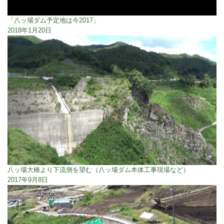
「八ッ場ダム予定地は今2017」
2018年1月20日
八ッ場大橋より下流側を望む（八ッ場ダム本体工事現場など）
2017年9月8日