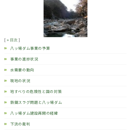
[
» 目次
]
八ッ場ダム事業の予算
事業の進捗状況
水需要の動向
現地の状況
地すべりの危険性と国の対策
鉄鋼スラグ問題と八ッ場ダム
八ッ場ダム建設再開の経緯
下流の裁判