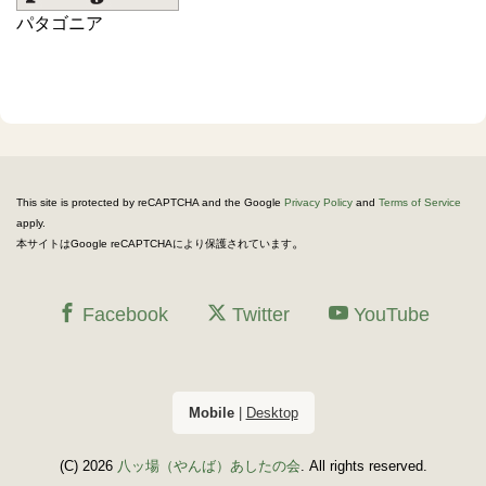
パタゴニア
This site is protected by reCAPTCHA and the Google
Privacy Policy
and
Terms of Service
apply.
。
本サイトはGoogle reCAPTCHAにより保護されています
Facebook
Twitter
YouTube
Mobile
|
Desktop
(C) 2026
八ッ場（やんば）あしたの会
. All rights reserved.