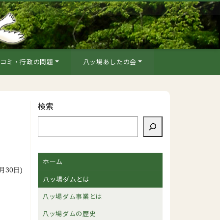
コミ・行政の問題
八ッ場あしたの会
検索
ホーム
月30日)
八ッ場ダムとは
八ッ場ダム事業とは
八ッ場ダムの歴史