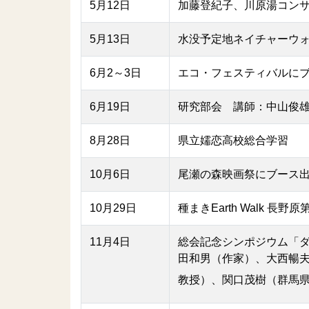
5月12日
加藤登紀子、川原湯コンサ
5月13日
水没予定地ネイチャーウ
6月2～3日
エコ・フェスティバルに
6月19日
研究部会 講師：中山俊
8月28日
県立嬬恋高校総合学習
10月6日
尾瀬の森映画祭にブース
10月29日
種まきEarth Walk 
11月4日
総会記念シンポジウム「
田和男（作家）、大西暢
教授）、関口茂樹（群馬