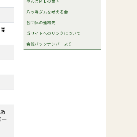
やんばＭＬの案内
八ッ場ダムを考える会
各団体の連絡先
公開
当サイトへのリンクについて
会報バックナンバーより
院教
田一