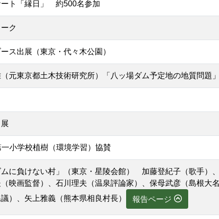
ート「縁日」 約500名参加
ォーク
ブース出展（東京・代々木公園）
雄（元東京都土木技術研究所）「八ッ場ダム予定地の地質問題
出展
長野原第一小学校植樹（環境学習）協賛
ダムに負けない村」（東京・星陵会館） 加藤登紀子（歌手）
夫（映画監督）、石川理夫（温泉評論家）、保母武彦（島根大
県議）、矢上雅義（熊本県相良村長）
報告ページ