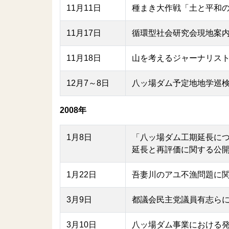
11月11日
種まき大作戦「土と平和
11月17日
循環型社会研究会現地案
11月18日
山を考えるジャーナリス
12月7～8日
八ッ場ダム予定地地学巡
2008年
1月8日
「八ッ場ダム工期延長に
延長と再評価に関する公開
1月22日
吾妻川のアユ不漁問題に
3月9日
都議会民主党議員有志ら
3月10日
八ッ場ダム事業における