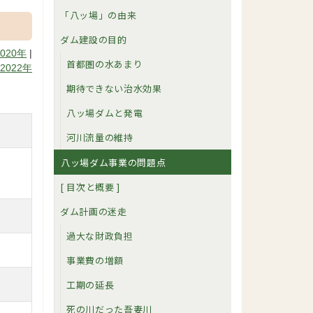
「八ッ場」の由来
ダム建設の目的
2020年
|
首都圏の水あまり
2022年
期待できない治水効果
八ッ場ダムと発電
河川流量の維持
八ッ場ダム事業の問題点
[ 目次と概要 ]
ダム計画の迷走
過大な財政負担
事業費の増額
工期の延長
死の川だった吾妻川