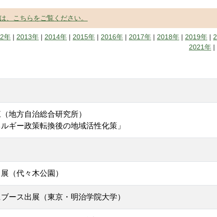
は、こちらをご覧ください。
12年
|
2013年
|
2014年
|
2015年
|
2016年
|
2017年
|
2018年
|
2019年
|
2021年
|
）
江（地方自治総合研究所）
ネルギー政策転換後の地域活性化策」
出展（代々木公園）
にブース出展（東京・明治学院大学）