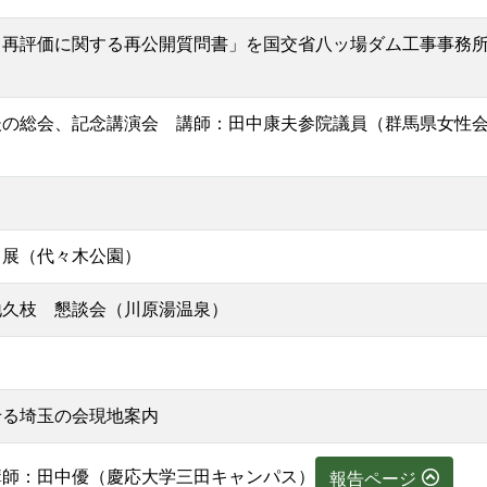
と再評価に関する再公開質問書」を国交省八ッ場ダム工事事務
後の総会、記念講演会 講師：田中康夫参院議員（群馬県女性
出展（代々木公園）
地久枝 懇談会（川原湯温泉）
せる埼玉の会現地案内
講師：田中優（慶応大学三田キャンパス）
報告ページ