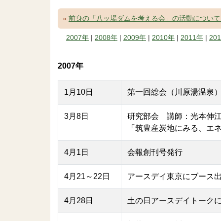
»
前身の「八ッ場ダムを考える会」の活動について
2007年
|
2008年
|
2009年
|
2010年
|
2011年
|
20
2007年
1月10日
第一回総会（川原湯温泉
3月8日
研究部会 講師：光本伸
「筑豊産炭地にみる、エ
4月1日
会報創刊号発行
4月21～22日
アースデイ東京にブース
4月28日
土の日アースデイトーク