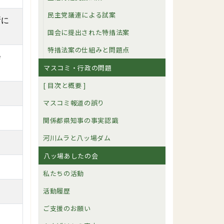
民主党議連による試案
所に
国会に提出された特措法案
特措法案の仕組みと問題点
会
マスコミ・行政の問題
[ 目次と概要 ]
マスコミ報道の誤り
関係都県知事の事実認識
河川ムラと八ッ場ダム
八ッ場あしたの会
私たちの活動
活動履歴
ご支援のお願い