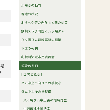
水需要の動向
現地の状況
地すべり等の危険性と国の対策
鉄鋼スラグ問題と八ッ場ダム
八ッ場ダム建設再開の経緯
下流の裁判
利根川流域市民委員会
解決の糸口
工期
）
[ 目次と概要 ]
ダム中止へ向けての手続き
ダム中止後の法整備
八ッ場ダム中止後の地域再生
生活再建支援法案