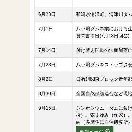
6月23日
新潟県湯沢町、清津川ダ
7月1日
八ッ場ダム事業における
質問書提出(7月18日回答)
7月14日
付け替え国道の法面崩落
7月23日
八ッ場ダムをストップさ
8月2日
日教組関東ブロック青年
8月30日
全国自然保護連合など現
9月15日
シンポジウム「ダムに負
授）、森まゆみ（作家）、
紘（多摩住民自治研究所
報告ページ