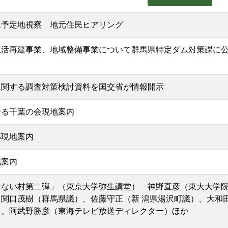
ム予定地視察 地元住民ヒアリング
生活再建事業、地域整備事業について群馬県特定ダム対策課に
に関する調査対策検討資料を国交省が情報開示
せる千葉の会現地案内
部現地案内
地案内
けない村第二弾」（東京大学弥生講堂） 神野直彦（東大大学
関口茂樹（群馬県議）、佐藤守正（新 潟県湯沢町議）、大和
）、阿武野勝彦（東海テレビ放送ディレクター）ほか