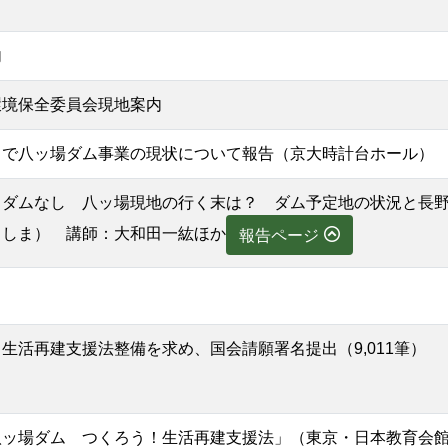
内
環境保全委員会現地案内
」で八ッ場ダム事業の現状について報告（京大時計台ホール）
・ダムなし 八ッ場現地の行く末は？ ダム予定地の状況と長
としま） 講師：大和田一紘ほか
報告ページ
生活再建支援法整備を求め、国会請願署名提出（9,011筆）
八ッ場ダム つくろう！生活再建支援法」（東京・日本教育会