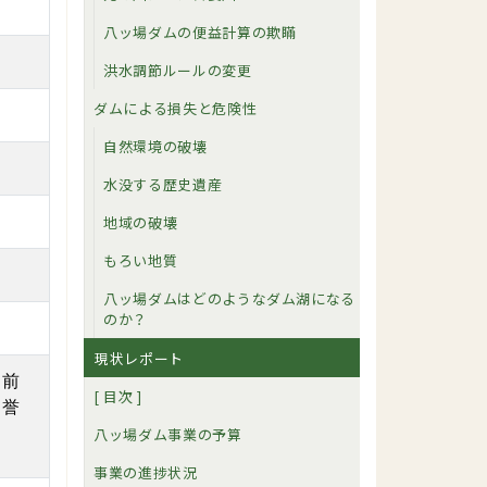
八ッ場ダムの便益計算の欺瞞
洪水調節ルールの変更
ダムによる損失と危険性
自然環境の破壊
」
水没する歴史遺産
地域の破壊
もろい地質
八ッ場ダムはどのようなダム湖になる
のか？
現状レポート
、前
[ 目次 ]
名誉
八ッ場ダム事業の予算
事業の進捗状況