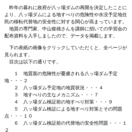
昨年の暮れに政府が八ッ場ダムの再開を決定したことに
より、八ッ場ダムによる地すべりの危険性や水没予定地住
民の移転代替地の安全性に対する関心が高まっています。
地質の専門家、中山俊雄さんを講師に招いての学習会の
配布資料を入手しましたので、データを掲載します。
下の表紙の画像をクリックしていただくと、全ページが
見られます。
目次は以下の通りです。
１ 地質面の危険性が憂慮される八ッ場ダム予定
地・・・２
２ 八ッ場ダム予定地の地質状況・・・４
３ 地すべりの主なメカニズム・・・７
４ 八ッ場ダム検証前の地すべり対策・・・９
５ 八ッ場ダム検証による地すべり対策とその問題
点・・・１０
６ 八ッ場ダム検証前の代替地の安全性問題・・・１
２