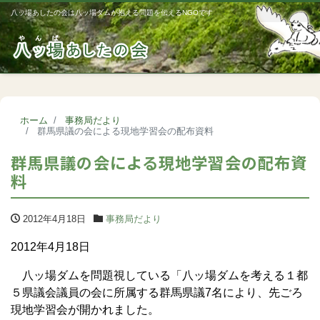
八ッ場あしたの会は八ッ場ダムが抱える問題を伝えるNGOです
Me
ホーム
事務局だより
群馬県議の会による現地学習会の配布資料
群馬県議の会による現地学習会の配布資
料
2012年4月18日
事務局だより
2012年4月18日
八ッ場ダムを問題視している「八ッ場ダムを考える１都
５県議会議員の会に所属する群馬県議7名により、先ごろ
現地学習会が開かれました。