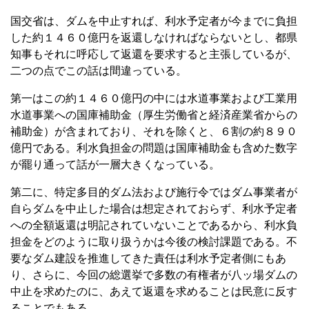
国交省は、ダムを中止すれば、利水予定者が今までに負担
した約１４６０億円を返還しなければならないとし、都県
知事もそれに呼応して返還を要求すると主張しているが、
二つの点でこの話は間違っている。
第一はこの約１４６０億円の中には水道事業および工業用
水道事業への国庫補助金（厚生労働省と経済産業省からの
補助金）が含まれており、それを除くと、６割の約８９０
億円である。利水負担金の問題は国庫補助金も含めた数字
が罷り通って話が一層大きくなっている。
第二に、特定多目的ダム法および施行令ではダム事業者が
自らダムを中止した場合は想定されておらず、利水予定者
への全額返還は明記されていないことであるから、利水負
担金をどのように取り扱うかは今後の検討課題である。不
要なダム建設を推進してきた責任は利水予定者側にもあ
り、さらに、今回の総選挙で多数の有権者が八ッ場ダムの
中止を求めたのに、あえて返還を求めることは民意に反す
ることでもある。