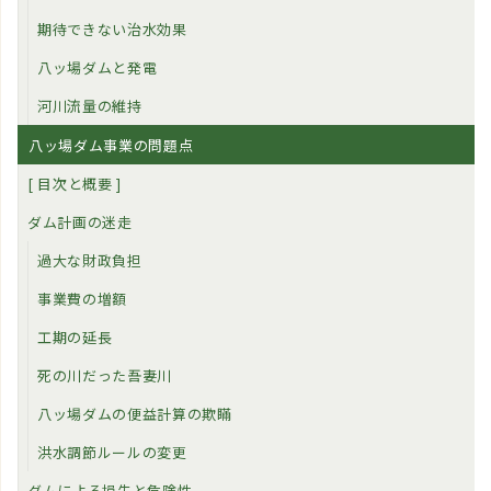
期待できない治水効果
八ッ場ダムと発電
河川流量の維持
八ッ場ダム事業の問題点
[ 目次と概要 ]
ダム計画の迷走
過大な財政負担
事業費の増額
工期の延長
死の川だった吾妻川
八ッ場ダムの便益計算の欺瞞
洪水調節ルールの変更
ダムによる損失と危険性