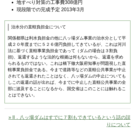
地すべり対策の工事費308億円
現段階での完成予定 2013年3月
治水分の直轄負担金について
関係都県は利水負担金の他に八ッ場ダム事業の治水分として平
成２０年度までに５２６億円負担してきているが、これは河川
法に基づく直轄事業負担金であって（ダムの場合は３割負
担)、返還するような法的な根拠は何もないから、返還を求め
られるものではない。これは橋下徹大阪府知事が問題視した直
轄事業負担金である。今まで道路等などの直轄公共事業が中止
されても返還されたことはなく、八ッ場ダムの中止についても
しこの返還の話が出れば、今までに中止した直轄公共事業の全
部に波及することになるから、国交省はこのことには触れるこ
とはできない。
» II．八ッ場ダムはすでに７割もできているという話の誤
りについて