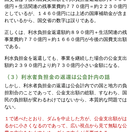
億円＋生活関連の残事業費約７７０億円＝約２２３０億円
としているが、１４６０億円には上述の国庫補助金が含ま
れているから、国交省の数字は誤りである。
正しくは、利水負担金返還額約８９０億円＋生活関連の残
事業費約７７０億円＝約１６６０億円が今後の国費支出額
である。
利水負担金を返還しても、事業を継続した場合の公金支出
額約２３９０億円より約７３０億円小さい金額になる。
（３）利水者負担金の返還は公会計内の話
しかし、利水者負担金の返還は公会計内での国と地方の負
担割合のことであって、公金支出額の総額、すなわち、国
民の負担額が変わるわけではないから、本質的な問題では
ない。
１で述べたとおり、ダムを中止した方が、公金支出額がは
るかに小さくなるのであって、広い視点から見て無駄な公