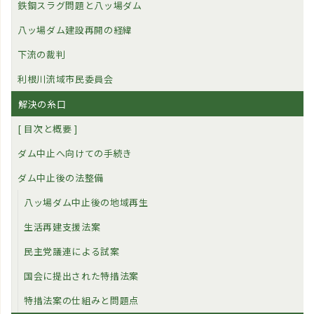
鉄鋼スラグ問題と八ッ場ダム
八ッ場ダム建設再開の経緯
下流の裁判
利根川流域市民委員会
解決の糸口
[ 目次と概要 ]
ダム中止へ向けての手続き
ダム中止後の法整備
八ッ場ダム中止後の地域再生
生活再建支援法案
民主党議連による試案
国会に提出された特措法案
特措法案の仕組みと問題点