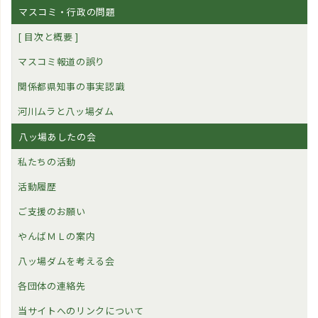
マスコミ・行政の問題
[ 目次と概要 ]
マスコミ報道の誤り
関係都県知事の事実認識
河川ムラと八ッ場ダム
八ッ場あしたの会
私たちの活動
活動履歴
ご支援のお願い
やんばＭＬの案内
八ッ場ダムを考える会
各団体の連絡先
当サイトへのリンクについて