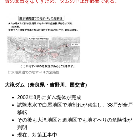
費の支出をなくすため、ダムの中止が必要である。
貯水域周辺での地すべりの危険性
大滝ダム（奈良県・吉野川、国交省）
2002年8月にダム堤体が完成
試験湛水で白屋地区で地割れが発生し、38戸が全戸
移転
その後も大滝地区と迫地区でも地すべりの危険性が
判明
現在、対策工事中