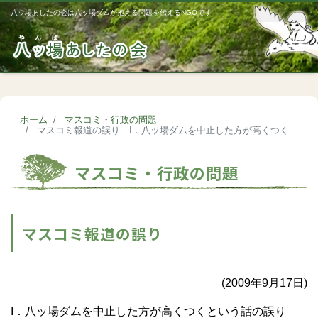
八ッ場あしたの会は八ッ場ダムが抱える問題を伝えるNGOです
Me
ホーム
マスコミ・行政の問題
マスコミ報道の誤り―I．八ッ場ダムを中止した方が高くつくという話の誤り
マスコミ・行政の問題
マスコミ報道の誤り
(2009年9月17日)
I．八ッ場ダムを中止した方が高くつくという話の誤り