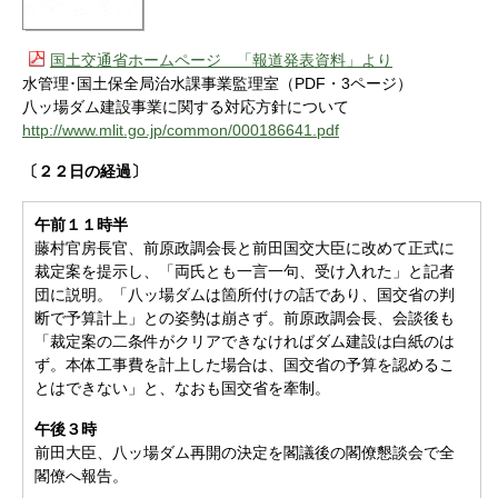
国土交通省ホームページ 「報道発表資料」より
水管理･国土保全局治水課事業監理室（PDF・3ページ）
八ッ場ダム建設事業に関する対応方針について
http://www.mlit.go.jp/common/000186641.pdf
〔２２日の経過〕
午前１１時半
藤村官房長官、前原政調会長と前田国交大臣に改めて正式に
裁定案を提示し、「両氏とも一言一句、受け入れた」と記者
団に説明。「八ッ場ダムは箇所付けの話であり、国交省の判
断で予算計上」との姿勢は崩さず。前原政調会長、会談後も
「裁定案の二条件がクリアできなければダム建設は白紙のは
ず。本体工事費を計上した場合は、国交省の予算を認めるこ
とはできない」と、なおも国交省を牽制。
午後３時
前田大臣、八ッ場ダム再開の決定を閣議後の閣僚懇談会で全
閣僚へ報告。