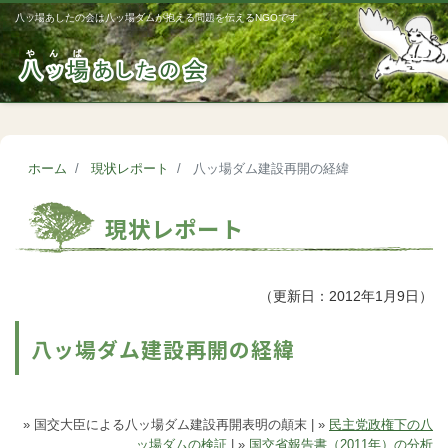
八ッ場あしたの会は八ッ場ダムが抱える問題を伝えるNGOです
Me
ホーム
現状レポート
八ッ場ダム建設再開の経緯
現状レポート
（更新日：2012年1月9日）
八ッ場ダム建設再開の経緯
» 国交大臣による八ッ場ダム建設再開表明の顛末 | »
民主党政権下の八
ッ場ダムの検証
| »
国交省報告書（2011年）の分析