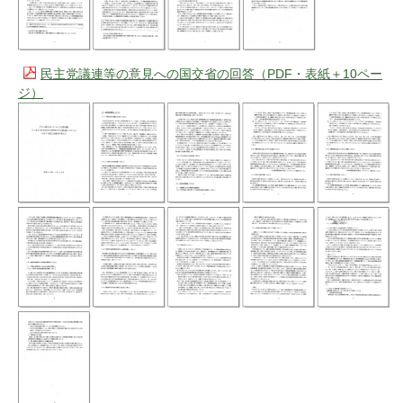
民主党議連等の意見への国交省の回答（PDF・表紙＋10ペー
ジ）