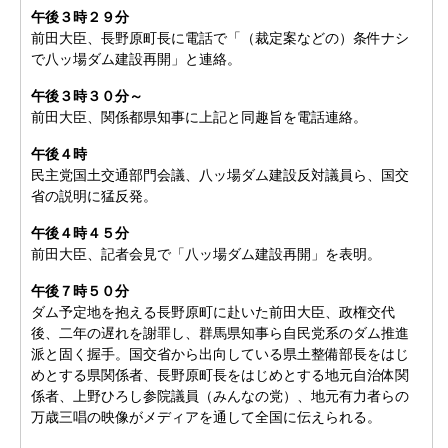
午後３時２９分
前田大臣、長野原町長に電話で「（裁定案などの）条件ナシ
で八ッ場ダム建設再開」と連絡。
午後３時３０分～
前田大臣、関係都県知事に上記と同趣旨を電話連絡。
午後４時
民主党国土交通部門会議、八ッ場ダム建設反対議員ら、国交
省の説明に猛反発。
午後４時４５分
前田大臣、記者会見で「八ッ場ダム建設再開」を表明。
午後７時５０分
ダム予定地を抱える長野原町に赴いた前田大臣、政権交代
後、二年の遅れを謝罪し、群馬県知事ら自民党系のダム推進
派と固く握手。国交省から出向している県土整備部長をはじ
めとする県関係者、長野原町長をはじめとする地元自治体関
係者、上野ひろし参院議員（みんなの党）、地元有力者らの
万歳三唱の映像がメディアを通して全国に伝えられる。