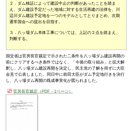
２．ダム検証によって建設中止の判断があったことを踏ま
え、ダム建設予定だった地域に対する生活再建の法律を、川
辺川ダム建設予定地を一つのモデルとしてとりまとめ、次期
通常国会への提出を目指す。
３．八ッ場ダム本体工事については、上記の２点を踏まえ、
判断する。
国交省は官房長官裁定で示された二条件を八ッ場ダム建設再開の
前にクリアするべき条件ではなく、「今後の取り組み」と拡大解
釈し、八ッ場ダム建設再開を決定し、民主党の了解を得ずに大臣
会見で公表しました。同日中に前田大臣がダム予定地行きを決行
し、八ッ場ダム再開の既成事実化が図られました。
官房長官裁定（PDF・1ページ）