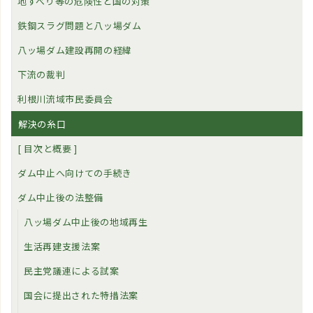
地すべり等の危険性と国の対策
鉄鋼スラグ問題と八ッ場ダム
八ッ場ダム建設再開の経緯
下流の裁判
利根川流域市民委員会
解決の糸口
[ 目次と概要 ]
ダム中止へ向けての手続き
ダム中止後の法整備
八ッ場ダム中止後の地域再生
生活再建支援法案
民主党議連による試案
国会に提出された特措法案