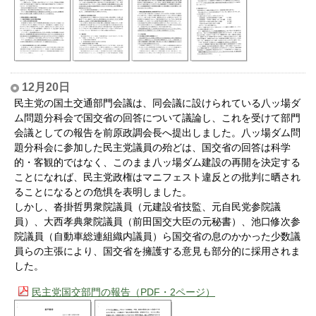
12月20日
民主党の国土交通部門会議は、同会議に設けられている八ッ場ダ
ム問題分科会で国交省の回答について議論し、これを受けて部門
会議としての報告を前原政調会長へ提出しました。八ッ場ダム問
題分科会に参加した民主党議員の殆どは、国交省の回答は科学
的・客観的ではなく、このまま八ッ場ダム建設の再開を決定する
ことになれば、民主党政権はマニフェスト違反との批判に晒され
ることになるとの危惧を表明しました。
しかし、沓掛哲男衆院議員（元建設省技監、元自民党参院議
員）、大西孝典衆院議員（前田国交大臣の元秘書）、池口修次参
院議員（自動車総連組織内議員）ら国交省の息のかかった少数議
員らの主張により、国交省を擁護する意見も部分的に採用されま
した。
民主党国交部門の報告（PDF・2ページ）