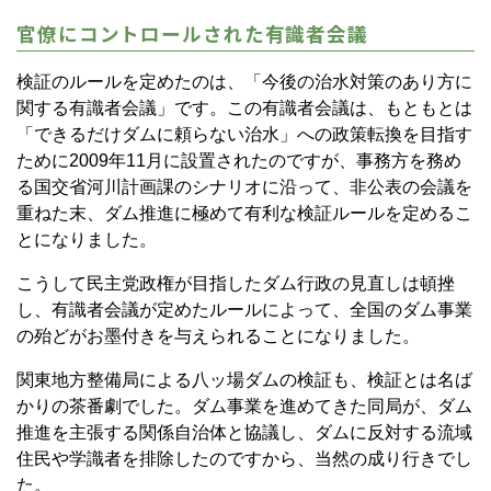
官僚にコントロールされた有識者会議
検証のルールを定めたのは、「今後の治水対策のあり方に
関する有識者会議」です。この有識者会議は、もともとは
「できるだけダムに頼らない治水」への政策転換を目指す
ために2009年11月に設置されたのですが、事務方を務め
る国交省河川計画課のシナリオに沿って、非公表の会議を
重ねた末、ダム推進に極めて有利な検証ルールを定めるこ
とになりました。
こうして民主党政権が目指したダム行政の見直しは頓挫
し、有識者会議が定めたルールによって、全国のダム事業
の殆どがお墨付きを与えられることになりました。
関東地方整備局による八ッ場ダムの検証も、検証とは名ば
かりの茶番劇でした。ダム事業を進めてきた同局が、ダム
推進を主張する関係自治体と協議し、ダムに反対する流域
住民や学識者を排除したのですから、当然の成り行きでし
た。