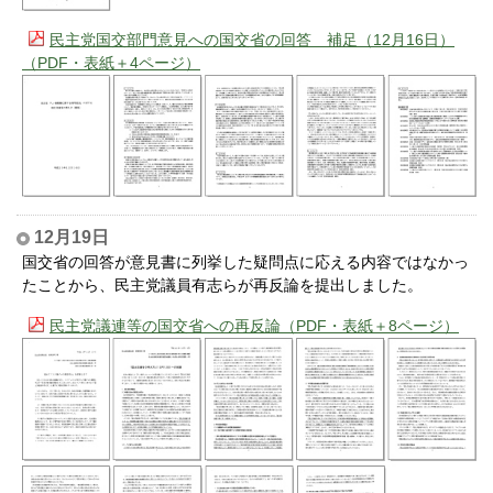
民主党国交部門意見への国交省の回答 補足（12月16日）
（PDF・表紙＋4ページ）
12月19日
国交省の回答が意見書に列挙した疑問点に応える内容ではなかっ
たことから、民主党議員有志らが再反論を提出しました。
民主党議連等の国交省への再反論（PDF・表紙＋8ページ）