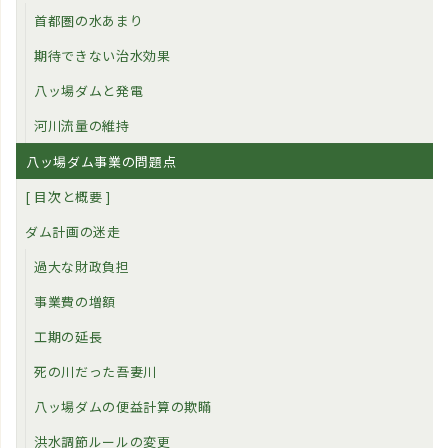
首都圏の水あまり
期待できない治水効果
八ッ場ダムと発電
河川流量の維持
八ッ場ダム事業の問題点
[ 目次と概要 ]
ダム計画の迷走
過大な財政負担
事業費の増額
工期の延長
死の川だった吾妻川
八ッ場ダムの便益計算の欺瞞
洪水調節ルールの変更