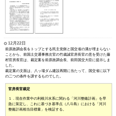
12月22日
前原政調会長をトップとする民主党側と国交省の溝が埋まらない
ことから、前国土交通事務次官の竹歳誠官房長官の意を受けた藤
村官房長官は、裁定案を前原政調会長、前田国交大臣に提示しま
した。
裁定案の文面は、八ッ場ダム建設再開に当たって、国交省に以下
の二つの条件を課するものでした。
官房長官裁定
１．現在作業中の利根川水系に関わる「河川整備計画」を早
急に策定し、これに基づき基準点（八斗島）における「河川
整備計画相当目標量」を検証する。