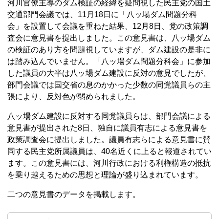
河川官僚主導のダム検証の経緯を疑問視した民主党の国土
交通部門会議では、11月18日に「八ッ場ダム問題分科
会」を設置して会議を重ねた結果、12月8日、党の政策調
査会に意見書を提出しました。この意見書は、八ッ場ダム
の検証のあり方を問題視していますが、ダム建設の是非に
は踏み込んでいません。「八ッ場ダム問題分科会」に参加
した議員の大半は八ッ場ダム建設に反対の意見でしたが、
部門会議では国交省の息のかかった少数の同党議員らの主
張により、反対色が弱められました。
八ッ場ダム建設に反対する同党議員らは、部門会議による
意見書が提出された8日、独自に議員有志による意見書を
政策調査会に提出しました。議員有志らによる意見書に賛
同する民主党所属議員は、40名近くに上ると報道されてい
ます。この意見書には、河川行政における利権構造の抵抗
を乗り越えるための思想と理論が盛り込まれています。
二つの意見書のデータを掲載します。