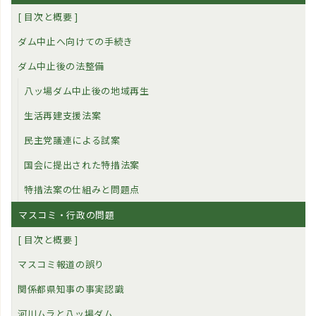
[ 目次と概要 ]
ダム中止へ向けての手続き
ダム中止後の法整備
八ッ場ダム中止後の地域再生
生活再建支援法案
民主党議連による試案
国会に提出された特措法案
特措法案の仕組みと問題点
マスコミ・行政の問題
[ 目次と概要 ]
マスコミ報道の誤り
関係都県知事の事実認識
河川ムラと八ッ場ダム