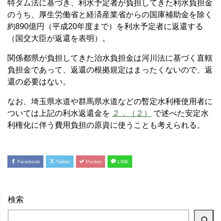
特ダム法に基づき、利水予定者が負担してきた利水負担金
のうち、厚生労働省と経済産業省からの国庫補助金を除く
約890億円（平成20年度まで）を利水予定者に返還する
（国交大臣が返還を表明）。
関係都県が負担してきた治水負担金は河川法に基づく直轄
負担金であって、返還の根拠規定はまったくないので、返
還の必要はない。
なお、埼玉県水道や群馬県水道などの暫定水利権使用者に
ついては上記の利水返還金を
２．（２）
で述べた安定水
利権化に伴う費用負担の原資に使うことも考えられる。
Facebook
Twitter
Pocket
LINE
検索