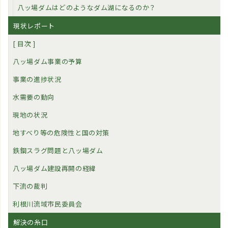
八ッ場ダムはどのようなダム湖になるのか？
現状レポート
[ 目次 ]
八ッ場ダム事業の予算
事業の進捗状況
水需要の動向
現地の状況
地すべり等の危険性と国の対策
鉄鋼スラグ問題と八ッ場ダム
八ッ場ダム建設再開の経緯
下流の裁判
利根川流域市民委員会
解決の糸口