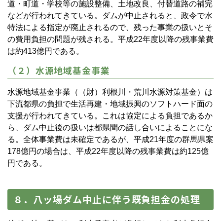
道・町道・学校等の施設整備、土地改良、付替道路の補完
などが行われてきている。ダムが中止されると、政令で水
特法による指定が廃止されるので、残った事業の扱いとそ
の費用負担の問題が残される。平成22年度以降の残事業費
は約413億円である。
（２）水源地域基金事業
水源地域基金事業（（財）利根川・荒川水源対策基金）は
下流都県の負担で生活再建・地域振興のソフトハード面の
支援が行われてきている。これは協定による負担であるか
ら、ダム中止後の扱いは都県間の話し合いによることにな
る。全体事業費は未確定であるが、平成21年度の群馬県案
178億円の場合は、平成22年度以降の残事業費は約125億
円である。
８．八ッ場ダム中止に伴う既負担金の処理