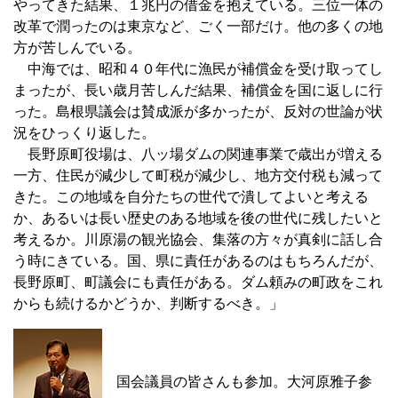
やってきた結果、１兆円の借金を抱えている。三位一体の
改革で潤ったのは東京など、ごく一部だけ。他の多くの地
方が苦しんでいる。
中海では、昭和４０年代に漁民が補償金を受け取ってし
まったが、長い歳月苦しんだ結果、補償金を国に返しに行
った。島根県議会は賛成派が多かったが、反対の世論が状
況をひっくり返した。
長野原町役場は、八ッ場ダムの関連事業で歳出が増える
一方、住民が減少して町税が減少し、地方交付税も減って
きた。この地域を自分たちの世代で潰してよいと考える
か、あるいは長い歴史のある地域を後の世代に残したいと
考えるか。川原湯の観光協会、集落の方々が真剣に話し合
う時にきている。国、県に責任があるのはもちろんだが、
長野原町、町議会にも責任がある。ダム頼みの町政をこれ
からも続けるかどうか、判断するべき。」
国会議員の皆さんも参加。大河原雅子参