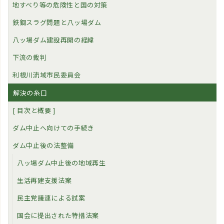
地すべり等の危険性と国の対策
鉄鋼スラグ問題と八ッ場ダム
八ッ場ダム建設再開の経緯
下流の裁判
利根川流域市民委員会
解決の糸口
[ 目次と概要 ]
ダム中止へ向けての手続き
ダム中止後の法整備
八ッ場ダム中止後の地域再生
生活再建支援法案
民主党議連による試案
国会に提出された特措法案