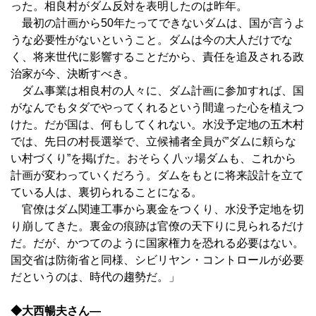
った。相良村がダム反対を表明したのは昨年。
最初の計画から50年たってできないダムは、国が言うよ
うな必要性がないということ。ダムは今の大人だけでな
く、将来世代に影響することだから、責任を追及される政
治家が今、決断すべき。
ダム事業は相良村の人々に、ダム計画に参加すれば、国
がなんでもタダでやってくれるという間違った心を植えつ
けた。だが国は、何もしてくれない。水没予定地の五木村
では、先日の村長選挙で、立候補者全員が”ダムに頼らな
い村づくり”を掲げた。おそらく八ッ場ダムも、これから
計画が変わっていくだろう。ダムをもとに将来設計を立て
ている人は、裏切られることになる。
官僚はダム関連工事から裏金をつくり、水没予定地を切
り崩してきた。裏金の痕跡は官僚の天下りに見られるだけ
だ。だが、かつてのように国家権力を恐れる必要はない。
国交省は防衛省と同様、シビリヤン・コントロールが必要
だというのは、時代の趨勢だ。」
◆大西暢夫さん―