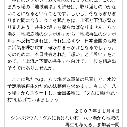
ま八ッ場の「地域崩壊」を許せば、取り返しのつかな
いことになるということです。しかし、今ならぎりぎ
りまだ間に合う。今こそ私たちは、上流と下流が繋が
り支えあう「共生の道」を探らねばなりません。八ッ
場を「地域崩壊のシンボル」から「地域再生のシンボ
ル」へ反転できれば、それは必ずや、日本全国の地域
に活気を呼び戻す、確かなきっかけとなるでしょう。
そのために、本日共有された「想い」と「希い」をこ
めて、「上流と下流の共生」へ向けて、一歩を踏み出
そうではありませんか。
ここに私たちは、八ッ場ダム事業の見直しと、水没
予定地域再生のための法整備を求めます。今こそ「八
ッ場」からスタートし、全国各地に、”ダムに負けない
村”を広げていきましょう！
２００７年１１月４日
シンポジウム「ダムに負けない村―八ッ場から地域の
再生を考える」参加者一同