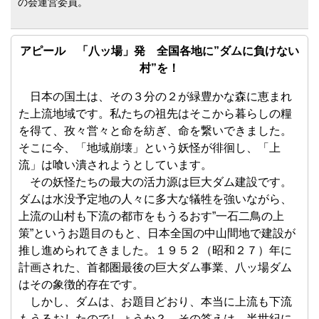
の会運営委員。
アピール 「八ッ場」発 全国各地に”ダムに負けない
村”を！
日本の国土は、その３分の２が緑豊かな森に恵まれ
た上流地域です。私たちの祖先はそこから暮らしの糧
を得て、孜々営々と命を紡ぎ、命を繋いできました。
そこに今、「地域崩壊」という妖怪が徘徊し、「上
流」は喰い潰されようとしています。
その妖怪たちの最大の活力源は巨大ダム建設です。
ダムは水没予定地の人々に多大な犠牲を強いながら、
上流の山村も下流の都市をもうるおす”一石二鳥の上
策”というお題目のもと、日本全国の中山間地で建設が
推し進められてきました。１９５２（昭和２７）年に
計画された、首都圏最後の巨大ダム事業、八ッ場ダム
はその象徴的存在です。
しかし、ダムは、お題目どおり、本当に上流も下流
もうるおしたのでしょうか？ その答えは、半世紀に