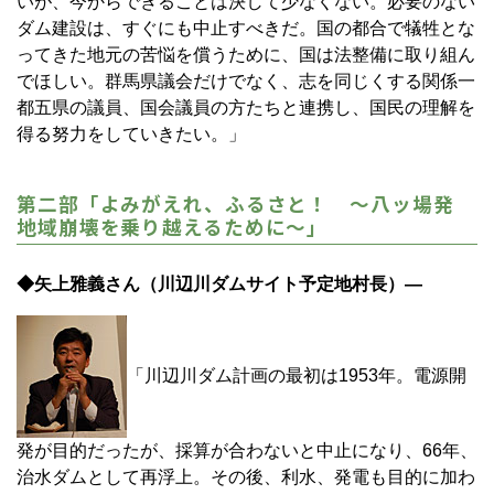
いが、今からできることは決して少なくない。必要のない
ダム建設は、すぐにも中止すべきだ。国の都合で犠牲とな
ってきた地元の苦悩を償うために、国は法整備に取り組ん
でほしい。群馬県議会だけでなく、志を同じくする関係一
都五県の議員、国会議員の方たちと連携し、国民の理解を
得る努力をしていきたい。」
第二部「よみがえれ、ふるさと！ ～八ッ場発
地域崩壊を乗り越えるために～」
◆矢上雅義さん（川辺川ダムサイト予定地村長）―
「川辺川ダム計画の最初は1953年。電源開
発が目的だったが、採算が合わないと中止になり、66年、
治水ダムとして再浮上。その後、利水、発電も目的に加わ