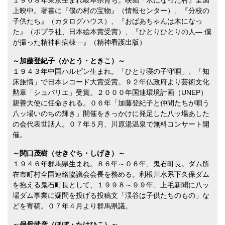
１９６８年東京生まれ岐阜県育ち。映画『水になった村』全国
上映中。著書に『僕の村の宝物』（情報センター）、『分校の
子供たち』（カタログハウス）、『おばあちゃんは木になっ
た』（ポプラ社、日本絵本賞受賞）、『ひとりひとりの人― 僕
が撮った精神科病棟―』（精神看護出版）
～加藤登紀子（かとう・ときこ）～
１９４３年中国ハルピン生まれ。「ひとり寝の子守唄」、「知
床旅情」で日本レコード大賞受賞。９２年仏政府より芸術文化
勲章「シュバリエ」受賞。２０００年国連環境計画（UNEP）
親善大使に任命される。０６年「加藤登紀子と仲間たちが唄う
八ッ場いのちの輝き」開催をきっかけに発足した八ッ場あした
の会代表世話人。０７年５月、川原湯温泉で無料コンサート開
催。
～関口茂樹（せきぐち・しげき）～
１９４６年群馬県生まれ。８６年～０６年、鬼石町長。ダム所
在市町村全国連絡協議会会長を務める。利根川水系下久保ダム
を抱える鬼石町長として、１９９８～９９年、上毛新聞に八ッ
場ダム事業に疑問を投げる投稿文「渓谷は子供たちのもの」な
どを寄稿。０７年４月より群馬県議。
～保母武彦（ほぼ・たけひこ）～