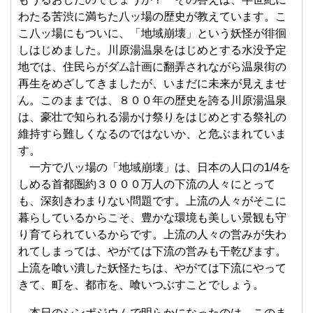
わたる苦渋に満ちた八ッ場の歴史が教えています。こ
こ八ッ場にもついに、「地域崩壊」という妖怪が徘徊
しはじめました。川原湯温泉をはじめとする水没予定
地では、住民らがダム計画に翻弄されながら温泉街の
再生をめざしてきましたが、いまだに未来が見えませ
ん。このままでは、８００年の歴史を誇る川原湯温泉
は、豪壮で知られる湯かけ祭りをはじめとする祭礼の
維持すら難しくなるのではないか、と危ぶまれていま
す。
一方で八ッ場の「地域崩壊」は、日本の人口の1/4を
しめる首都圏約３０００万人の下流の人々にとって
も、深刻きわまりない問題です。上流の人々がそこに
暮らしているからこそ、豊かな環境も美しい景観も守
り育てられているからです。上流の人々の営みが失わ
れてしまっては、やがては下流の営みも干乾びます。
上流を喰い潰した妖怪たちは、やがては下流にやって
きて、町を、都市を、喰いつぶすことでしょう。
本日のシンポジウムで明らかになったのは、このま