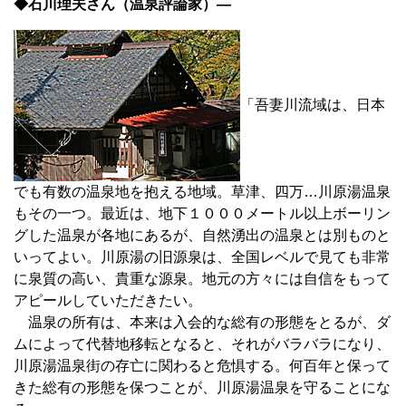
◆石川理夫さん（温泉評論家）―
「吾妻川流域は、日本
でも有数の温泉地を抱える地域。草津、四万…川原湯温泉
もその一つ。最近は、地下１０００メートル以上ボーリン
グした温泉が各地にあるが、自然湧出の温泉とは別ものと
いってよい。川原湯の旧源泉は、全国レベルで見ても非常
に泉質の高い、貴重な源泉。地元の方々には自信をもって
アピールしていただきたい。
温泉の所有は、本来は入会的な総有の形態をとるが、ダ
ムによって代替地移転となると、それがバラバラになり、
川原湯温泉街の存亡に関わると危惧する。何百年と保って
きた総有の形態を保つことが、川原湯温泉を守ることにな