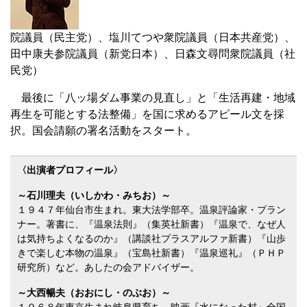
院議員（民主党）、塩川てつや衆院議員（日本共産党）、
田中康夫参院議員（新党日本）、日森文尋問衆院議員（社
民党）
最後に「八ッ場ダム事業の見直し」と「生活再建・地域
再生を可能とする法整備」を国に求めるアピール文を採
択。国会請願の署名活動をスタート。
〈出演者プロフィール〉
～石川理夫（いしかわ・みちお）～
１９４７年仙台市生まれ。東大法学部卒。温泉評論家・プラン
ナー。著書に、『温泉法則』（集英社新書）『温泉で、なぜ人
は気持ちよくなるのか』（講談社プラスアルファ新書）『山歩
きで楽しむ本物の温泉』（宝島社新書）『温泉巡礼』（ＰＨＰ
研究所）など。あしたの会アドバイザー。
～大西暢夫（おおにし・のぶお）～