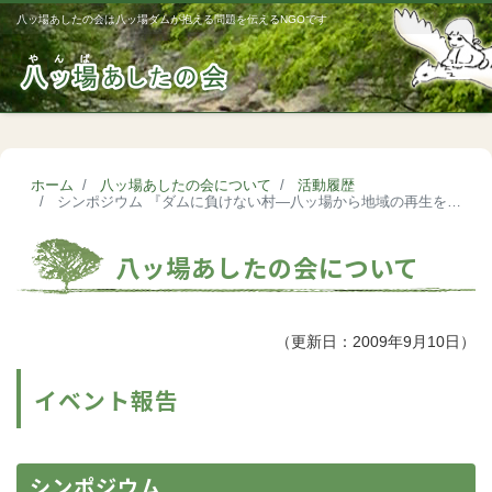
八ッ場あしたの会は八ッ場ダムが抱える問題を伝えるNGOです
Me
ホーム
八ッ場あしたの会について
活動履歴
シンポジウム 『ダムに負けない村―八ッ場から地域の再生を考える―』（2007/11/4）
八ッ場あしたの会について
（更新日：2009年9月10日）
イベント報告
シンポジウム