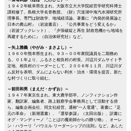
１９４２年岐阜県生まれ。大阪市立大大学院経営学研究科博士
課程修了。島根大学名誉教授。（財）宍道湖中海汽水湖研究所
理事長。専門は財政学、地域経済論。著書に『内発的発展論と
日本の農山村』（岩波書店）、『公共事業をどう変えるか』
（岩波ブックレット）、『夕張破綻と再生 財政危機から地域を
再建するために』（自治体研究社）など。
～矢上雅義（やがみ・まさよし）～
１９６０年熊本県生まれ。９３～００年衆院議員を二期務め
る。０１年より、ふるさと相良村の村長。川辺川ダムサイト予
定地、相良村のリーダーとして、２００６年１１月、川辺川ダ
ム反対を表明。ダムによらない利水・治水・環境を提言。新た
な村づくりに取り組む。
～前田和男（まえだ・かずお）～
１９４７年東京生まれ。東大農学部卒。ノンフィクション作
家、翻訳家、編集者、路上観察学会事務局として活動する傍
ら、編集企画会社、同文社経営。通称”一人電通”。著書に『足
元の革命』（新潮選書）、『選挙参謀』（太田出版）、訳書に
オグ・マンディーノ『ことばの魔術師からの贈り物』、オーレ
ン・ハラーリ『パウエル リーダーシップの法則』など。あした