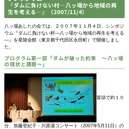
『ダムに負けない村―八ッ場から地域の再
生を考える―』（2007/11/4）
八ッ場あしたの会では、２００７年１１月４日、シンポジ
ウム『ダムに負けない村―八ッ場から地域の再生を考える
―』を星陵会館（東京都千代田区永田町）で開催しまし
た。
プログラム第一部「ダムが破った約束 ～八ッ場
の現状と課題～」
冒頭で約１０
分、加藤登紀子・川原湯コンサート（2007年5月11日）の