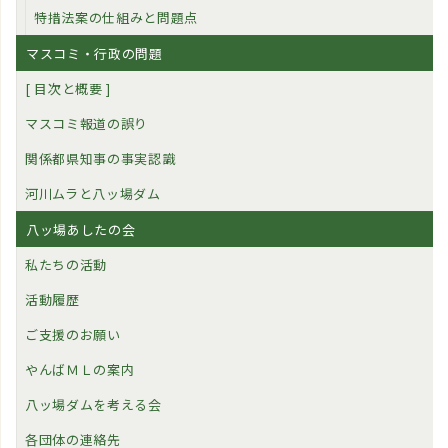
特措法案の仕組みと問題点
マスコミ・行政の問題
[ 目次と概要 ]
マスコミ報道の誤り
関係都県知事の事実認識
河川ムラと八ッ場ダム
八ッ場あしたの会
私たちの活動
活動履歴
ご支援のお願い
やんばＭＬの案内
八ッ場ダムを考える会
各団体の連絡先