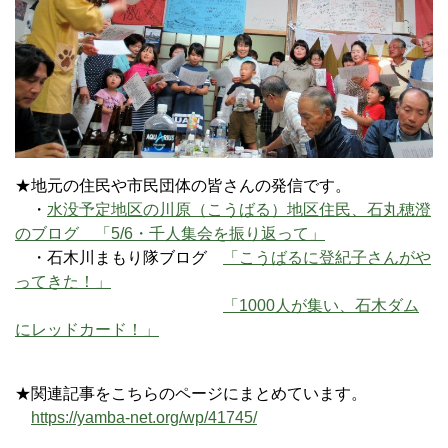
★地元の住民や市民団体の皆さんの発信です。
・
水没予定地区の川原（こうばる）地区住民、石丸穂澄
のブログ 「5/6・千人集会を振り返って」
・石木川まもり隊ブログ
「こうばるに登紀子さんがや
ってきた！」
「1000人が集い、石木ダム
にレッドカード！」
★関連記事をこちらのページにまとめています。
https://yamba-net.org/wp/41745/