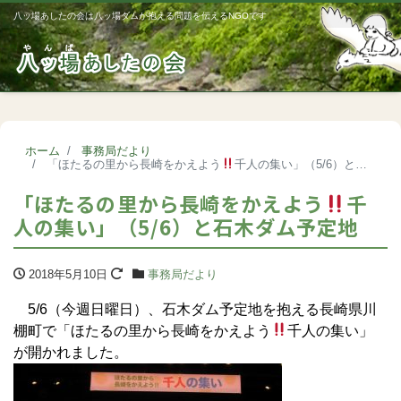
八ッ場あしたの会は八ッ場ダムが抱える問題を伝えるNGOです
Me
ホーム
事務局だより
「ほたるの里から長崎をかえよう
千人の集い」（5/6）と石木ダム予定地
「ほたるの里から長崎をかえよう
千
人の集い」（5/6）と石木ダム予定地
2018年5月10日
事務局だより
5/6（今週日曜日）、石木ダム予定地を抱える長崎県川
棚町で「ほたるの里から長崎をかえよう
千人の集い」
が開かれました。