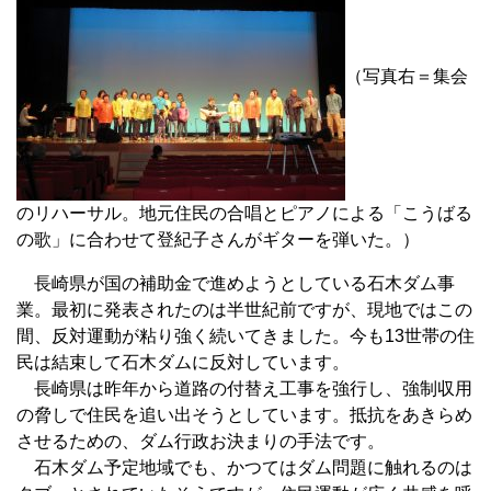
（写真右＝集会
のリハーサル。地元住民の合唱とピアノによる「こうばる
の歌」に合わせて登紀子さんがギターを弾いた。）
長崎県が国の補助金で進めようとしている石木ダム事
業。最初に発表されたのは半世紀前ですが、現地ではこの
間、反対運動が粘り強く続いてきました。今も13世帯の住
民は結束して石木ダムに反対しています。
長崎県は昨年から道路の付替え工事を強行し、強制収用
の脅しで住民を追い出そうとしています。抵抗をあきらめ
させるための、ダム行政お決まりの手法です。
石木ダム予定地域でも、かつてはダム問題に触れるのは