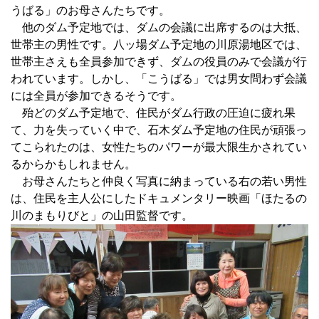
うばる」のお母さんたちです。
他のダム予定地では、ダムの会議に出席するのは大抵、
世帯主の男性です。八ッ場ダム予定地の川原湯地区では、
世帯主さえも全員参加できず、ダムの役員のみで会議が行
われています。しかし、「こうばる」では男女問わず会議
には全員が参加できるそうです。
殆どのダム予定地で、住民がダム行政の圧迫に疲れ果
て、力を失っていく中で、石木ダム予定地の住民が頑張っ
てこられたのは、女性たちのパワーが最大限生かされてい
るからかもしれません。
お母さんたちと仲良く写真に納まっている右の若い男性
は、住民を主人公にしたドキュメンタリー映画「ほたるの
川のまもりびと」の山田監督です。