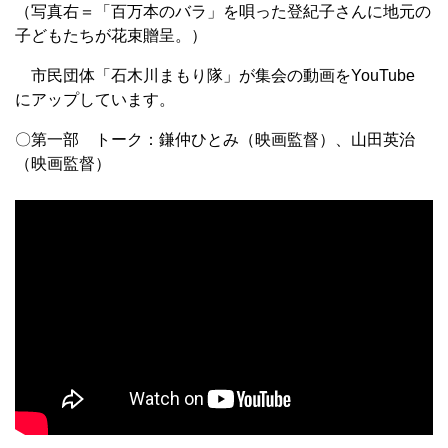
（写真右＝「百万本のバラ」を唄った登紀子さんに地元の
子どもたちが花束贈呈。）
市民団体「石木川まもり隊」が集会の動画をYouTube
にアップしています。
〇第一部 トーク：鎌仲ひとみ（映画監督）、山田英治
（映画監督）