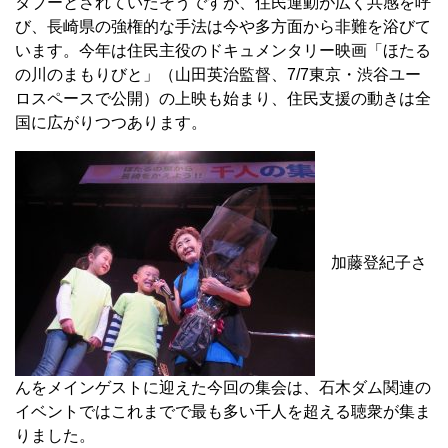
タブーとされていたそうですが、住民運動が広く共感を呼
び、長崎県の強権的な手法は今や多方面から非難を浴びて
います。今年は住民主役のドキュメンタリー映画「ほたる
の川のまもりびと」（山田英治監督、7/7東京・渋谷ユー
ロスペースで公開）の上映も始まり、住民支援の動きは全
国に広がりつつあります。
加藤登紀子さ
んをメインゲストに迎えた今回の集会は、石木ダム関連の
イベントではこれまでで最も多い千人を超える聴衆が集ま
りました。