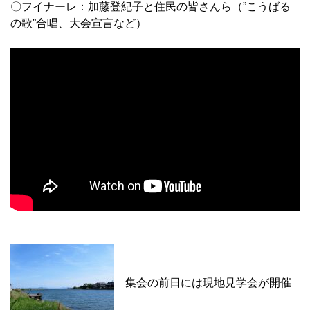
〇フイナーレ：加藤登紀子と住民の皆さんら（”こうばる
の歌”合唱、大会宣言など）
集会の前日には現地見学会が開催