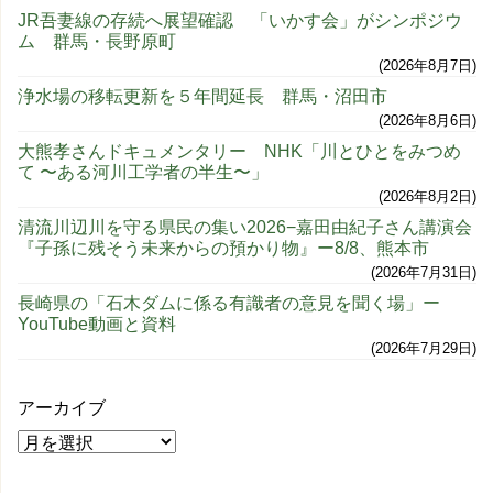
JR吾妻線の存続へ展望確認 「いかす会」がシンポジウ
ム 群馬・長野原町
2026年8月7日
浄水場の移転更新を５年間延長 群馬・沼田市
2026年8月6日
大熊孝さんドキュメンタリー NHK「川とひとをみつめ
て 〜ある河川工学者の半生〜」
2026年8月2日
清流川辺川を守る県民の集い2026−嘉田由紀子さん講演会
『子孫に残そう未来からの預かり物』ー8/8、熊本市
2026年7月31日
長崎県の「石木ダムに係る有識者の意見を聞く場」ー
YouTube動画と資料
2026年7月29日
アーカイブ