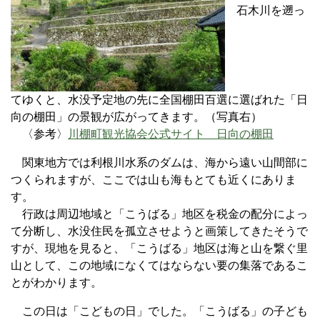
石木川を遡っ
てゆくと、水没予定地の先に全国棚田百選に選ばれた「日
向の棚田」の景観が広がってきます。（写真右）
〈参考〉
川棚町観光協会公式サイト 日向の棚田
関東地方では利根川水系のダムは、海から遠い山間部に
つくられますが、ここでは山も海もとても近くにありま
す。
行政は周辺地域と「こうばる」地区を税金の配分によっ
て分断し、水没住民を孤立させようと画策してきたそうで
すが、現地を見ると、「こうばる」地区は海と山を繋ぐ里
山として、この地域になくてはならない要の集落であるこ
とがわかります。
この日は「こどもの日」でした。「こうばる」の子ども