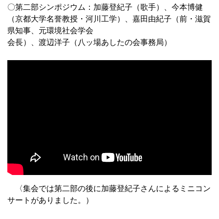
〇第二部シンポジウム：加藤登紀子（歌手）、今本博健
（京都大学名誉教授・河川工学）、嘉田由紀子（前・滋賀
県知事、元環境社会学会
会長）、渡辺洋子（八ッ場あしたの会事務局）
〈集会では第二部の後に加藤登紀子さんによるミニコン
サートがありました。）