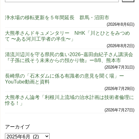
浄水場の移転更新を５年間延長 群馬・沼田市
2026年8月6日
大熊孝さんドキュメンタリー NHK「川とひとをみつめ
て 〜ある河川工学者の半生〜」
2026年8月2日
清流川辺川を守る県民の集い2026−嘉田由紀子さん講演会
『子孫に残そう未来からの預かり物』ー8/8、熊本市
2026年7月31日
長崎県の「石木ダムに係る有識者の意見を聞く場」ー
YouTube動画と資料
2026年7月29日
大熊孝さん論考「利根川上流域の治水計画は技術者倫理に
悖る！」
2026年7月27日
アーカイブ