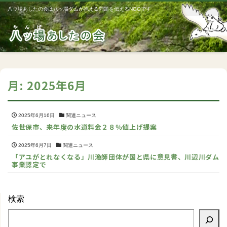
八ッ場あしたの会は八ッ場ダムが抱える問題を伝えるNGOです
Me
月:
2025年6月
2025年6月16日
関連ニュース
佐世保市、来年度の水道料金２８％値上げ提案
2025年6月7日
関連ニュース
「アユがとれなくなる」川漁師団体が国と県に意見書、川辺川ダム
事業認定で
検索