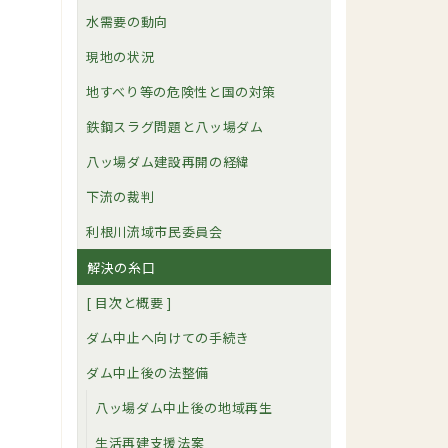
水需要の動向
現地の状況
地すべり等の危険性と国の対策
鉄鋼スラグ問題と八ッ場ダム
八ッ場ダム建設再開の経緯
下流の裁判
利根川流域市民委員会
解決の糸口
[ 目次と概要 ]
ダム中止へ向けての手続き
ダム中止後の法整備
八ッ場ダム中止後の地域再生
生活再建支援法案