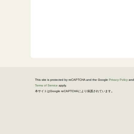
This site is protected by reCAPTCHA and the Google
Privacy Policy
and
Terms of Service
apply.
。
本サイトはGoogle reCAPTCHAにより保護されています