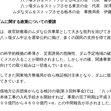
八ッ場ダムをストップさせる東京の会 代表 深
ムダなダムをストップさせる栃木の会 事務局長 伊
ダムに関する政策についての要請
は、政官財癒着のムダな公共事業として大きな批判を浴びてき
八ッ場ダム中止を選挙公約に掲げ、多くの国民の支持を得て政
の科学的根拠の希薄さ、災害誘発の危険性、ダム予定地域の破
くメスが入ることが期待されました。しかしその後、関連事業
向けての取り組みは一切進んでいません。
してきた関東地方整備局が自ら検証検討主体となり、ダムに疑
てきています。
地方公共団体からなる検討の場(第３回幹事会)では、「八ッ
本体工事の入札手続きを開始すれば、事業の完了時期は平成３
００億円から４６００億円＋α」との中間報告が示されました