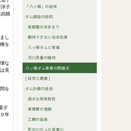
「八ッ場」の由来
澤洋子
藤武晴
ダム建設の目的
首都圏の水あまり
期待できない治水効果
まし
権を
八ッ場ダムと発電
河川流量の維持
壊な
八ッ場ダム事業の問題点
は見
[ 目次と概要 ]
ダム計画の迷走
問を
過大な財政負担
場ダ
事業費の増額
０年
工期の延長
。
死の川だった吾妻川