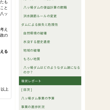
たも
八ッ場ダムの便益計算の欺瞞
こと
八ッ
洪水調節ルールの変更
ダムによる損失と危険性
考え
自然環境の破壊
政の
水没する歴史遺産
地域の破壊
える
もろい地質
八ッ場ダムはどのようなダム湖になる
のか？
現状レポート
以上
[ 目次 ]
八ッ場ダム事業の予算
事業の進捗状況