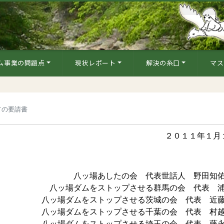
ム事業の問題点
現状レポート
解決の糸口
マス
ての要請書
２０１１年１月
八ッ場あしたの会 代表世話人 野田知
八ッ場ダムをストップさせる群馬の会 代表 
八ッ場ダムをストップさせる茨城の会 代表 近
八ッ場ダムをストップさせる千葉の会 代表 村
八ッ場ダムをストップさせる埼玉の会 代表 藤