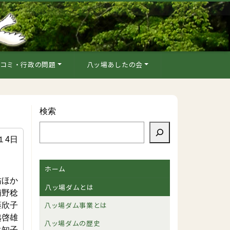
コミ・行政の問題
八ッ場あしたの会
検索
１4日
ホーム
佑ほか
八ッ場ダムとは
浦野稔
八ッ場ダム事業とは
藤欣子
越啓雄
八ッ場ダムの歴史
永知子