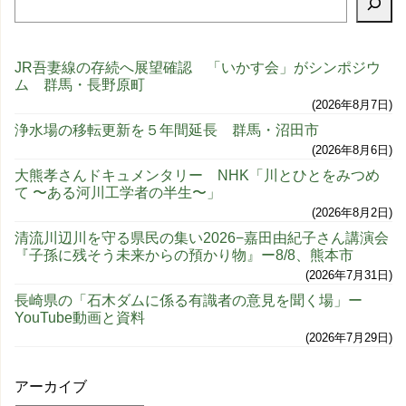
JR吾妻線の存続へ展望確認 「いかす会」がシンポジウ
ム 群馬・長野原町
2026年8月7日
浄水場の移転更新を５年間延長 群馬・沼田市
2026年8月6日
大熊孝さんドキュメンタリー NHK「川とひとをみつめ
て 〜ある河川工学者の半生〜」
2026年8月2日
清流川辺川を守る県民の集い2026−嘉田由紀子さん講演会
『子孫に残そう未来からの預かり物』ー8/8、熊本市
2026年7月31日
長崎県の「石木ダムに係る有識者の意見を聞く場」ー
YouTube動画と資料
2026年7月29日
アーカイブ