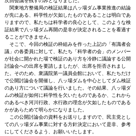
次回会議を残すのみとなりました。
関東地方整備局の検証結果は八ッ場ダム事業推進の結論
が先にある、科学性が欠如したものであることは明白であ
りますので、私たちは科学者の良心として、このような検
証結果で八ッ場ダム再開の是非が決定されることを看過す
ることができません。
そこで、今回の検証の枠組みを作った上記の「有識者会
議」の各委員に対して、私たち「科学者の会」のメンバー
が社会に開かれた場で検証のあり方を冷静に議論する公開
討論会への出席を要請しましたが、出席を拒否されまし
た。そのため、衆議院第一議員会館において、私たちだけ
で公開討論会を開催し、八ッ場ダムを中心としてダム検証
のあり方について議論を行いました。その結果、八ッ場ダ
ムの検証が如何に科学性を欠いたものであるか、これから
のあるべき河川行政、水行政の理念が欠如したものである
かがあらためて明らかになりました。
この公開討論会の資料をお送りしますので、民主党とし
ての八ッ場ダム事業に対する方針決定において是非、参考
にしてくださるよう、お願いいたします。