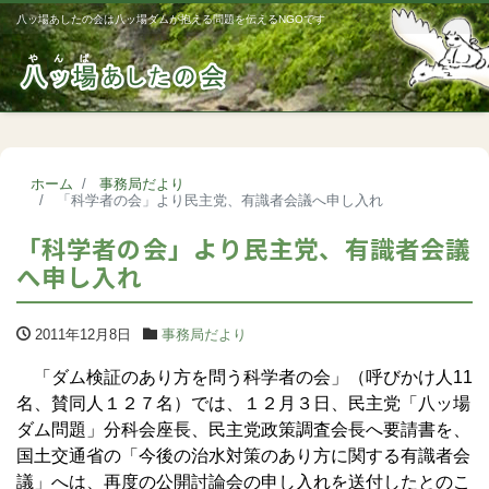
八ッ場あしたの会は八ッ場ダムが抱える問題を伝えるNGOです
Me
ホーム
事務局だより
「科学者の会」より民主党、有識者会議へ申し入れ
「科学者の会」より民主党、有識者会議
へ申し入れ
2011年12月8日
事務局だより
「ダム検証のあり方を問う科学者の会」（呼びかけ人11
名、賛同人１２７名）では、１２月３日、民主党「八ッ場
ダム問題」分科会座長、民主党政策調査会長へ要請書を、
国土交通省の「今後の治水対策のあり方に関する有識者会
議」へは、再度の公開討論会の申し入れを送付したとのこ