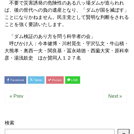
不要で災害誘発の危険性のある八ッ場ダムが造られれ
ば、後の世代への負の遺産となり、「ダムが国を滅ぼす」
ことになりかねません。民主党として賢明な判断をされる
ことを強く要請いたします。
「ダム検証のあり方を問う科学者の会」
呼びかけ人：今本健博・川村晃生・宇沢弘文・牛山積・
大熊孝・奥西一夫・関良基・冨永靖徳・西薗大実・原科幸
彦・湯浅欽史 ほか賛同人１２７名
Facebook
Twitter
Pocket
LINE
« Prev
Next »
検索