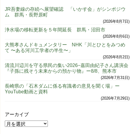
JR吾妻線の存続へ展望確認 「いかす会」がシンポジウ
ム 群馬・長野原町
2026年8月7日
浄水場の移転更新を５年間延長 群馬・沼田市
2026年8月6日
大熊孝さんドキュメンタリー NHK「川とひとをみつめ
て 〜ある河川工学者の半生〜」
2026年8月2日
清流川辺川を守る県民の集い2026−嘉田由紀子さん講演会
『子孫に残そう未来からの預かり物』ー8/8、熊本市
2026年7月31日
長崎県の「石木ダムに係る有識者の意見を聞く場」ー
YouTube動画と資料
2026年7月29日
アーカイブ