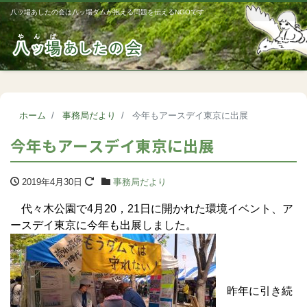
八ッ場あしたの会は八ッ場ダムが抱える問題を伝えるNGOです
Me
ホーム
事務局だより
今年もアースデイ東京に出展
今年もアースデイ東京に出展
2019年4月30日
事務局だより
代々木公園で4月20，21日に開かれた環境イベント、ア
ースデイ東京に今年も出展しました。
昨年に引き続