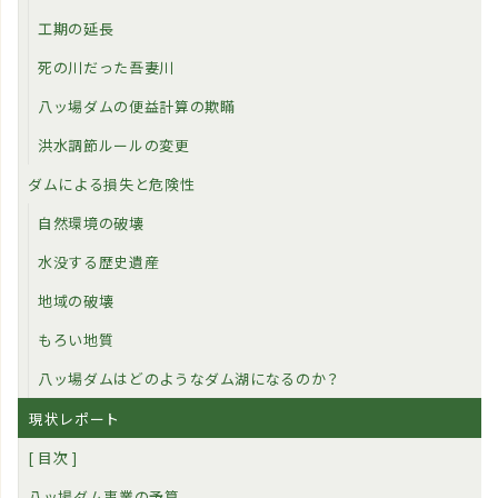
工期の延長
死の川だった吾妻川
八ッ場ダムの便益計算の欺瞞
洪水調節ルールの変更
ダムによる損失と危険性
自然環境の破壊
水没する歴史遺産
地域の破壊
もろい地質
八ッ場ダムはどのようなダム湖になるのか？
現状レポート
[ 目次 ]
八ッ場ダム事業の予算