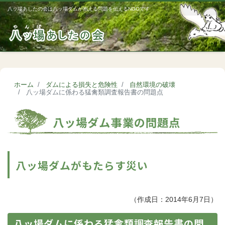
八ッ場あしたの会は八ッ場ダムが抱える問題を伝えるNGOです
Me
ホーム
ダムによる損失と危険性
自然環境の破壊
八ッ場ダムに係わる猛禽類調査報告書の問題点
八ッ場ダム事業の問題点
八ッ場ダムがもたらす災い
（作成日：2014年6月7日）
八ッ場ダムに係わる猛禽類調査報告書の問