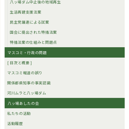
八ッ場ダム中止後の地域再生
生活再建支援法案
民主党議連による試案
国会に提出された特措法案
特措法案の仕組みと問題点
マスコミ・行政の問題
[ 目次と概要 ]
マスコミ報道の誤り
関係都県知事の事実認識
河川ムラと八ッ場ダム
八ッ場あしたの会
私たちの活動
活動履歴