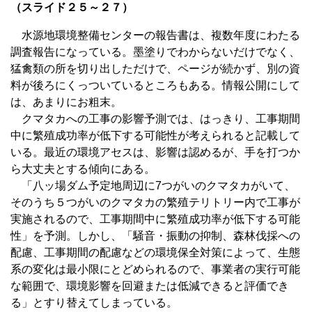
（スライド２５～２７）
水源地環境整備センターの報告書は、複数年度にわたる
調査報告になっている。墨塗りでわからないだけでなく、
猛禽類の所を切り出しただけで、ページが続かず、別の資
料が後ろにくっついているところもある。情報公開にして
は、あまりにお粗末。
クマタカへの工事の影響予測では、はっきり、工事期間
中に繁殖成功率が低下する可能性が考えられると記載して
いる。最近の環境アセスは、影響は認めるが、手を打つか
ら大丈夫とする傾向にある。
「八ッ場ダム予定地周辺に7つがいのクマタカがいて、
そのうち５つがいのクマタカの繁殖テリトリー内で工事が
実施されるので、工事期間中に繁殖成功率が低下する可能
性」を予測。しかし、「騒音・振動の抑制、森林伐採への
配慮、工事期間の配慮などの環境保全対策によって、生態
系の変化は最小限にとどめられるので、事業者の実行可能
な範囲で、環境影響を回避または低減できると評価でき
る」とすり替えてしまっている。