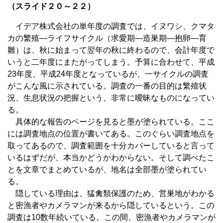
（スライド２０～２２）
イデア株式会社の単年度の調査では、イヌワシ、クマタ
カの繁殖―ライフサイクル（求愛期―造巣期―抱卵―育
雛）は、秋に始まって翌年の秋に終わるので、会計年度で
いうと二年度にまたがってしまう。予算に合わせて、平成
23年度、平成24年度となっているが、一サイクルの調査
がこんな風に示されている。調査の一番の目的は繁殖状
況、生息状況の把握という、非常に曖昧なものになってい
る。
具体的な報告のページを見ると墨が塗られている。ここ
には調査地点の位置が書いてある。このぐらい調査地点を
取ってあるので、調査範囲を十分カバーしていると言って
いるはずだが、本当かどうかわからない。そして調べたこ
とを文章でまとめているが、地名は全部墨が塗られてい
る。
隠している理由は、猛禽類保護のため、営巣地がわかる
と密漁者やカメラマンが来るから隠しているという。この
調査は10数年続いている。この間、密漁者やカメラマンが