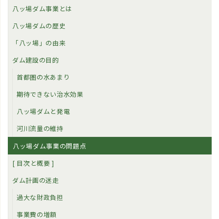
八ッ場ダム事業とは
八ッ場ダムの歴史
「八ッ場」の由来
ダム建設の目的
首都圏の水あまり
期待できない治水効果
八ッ場ダムと発電
河川流量の維持
八ッ場ダム事業の問題点
[ 目次と概要 ]
ダム計画の迷走
過大な財政負担
事業費の増額