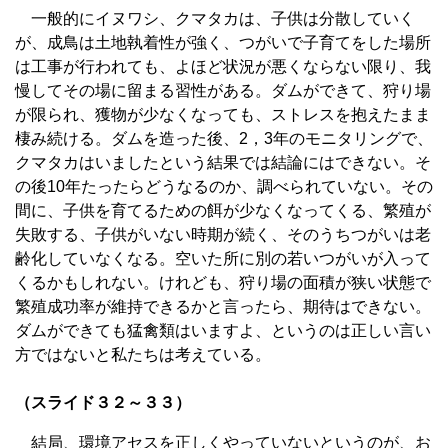
一般的にイヌワシ、クマタカは、子供は分散していく
が、成鳥は土地執着性が強く、つがいで子育てをした場所
は工事が行われても、よほど状況が悪くならない限り、我
慢してその場に留まる習性がある。ダムができて、狩り場
が限られ、獲物が少なくなっても、ストレスを抱えたまま
棲み続ける。ダムを造った後、2，3年のモニタリングで、
クマタカはいましたという結果では結論にはできない。そ
の後10年たったらどうなるのか、調べられていない。その
間に、子供を育てるための餌が少なくなってくる、繁殖が
失敗する、子供がいない時期が続く、そのうちつがいは老
齢化していなくなる。空いた所に別の若いつがいが入って
くるかもしれない。けれども、狩り場の面積が狭い状態で
繁殖成功率が維持できるかと言ったら、期待はできない。
ダムができても猛禽類はいますよ、というのは正しい言い
方ではないと私たちは考えている。
（スライド３２～３３）
結局、環境アセスを正しくやっていないというのが、お