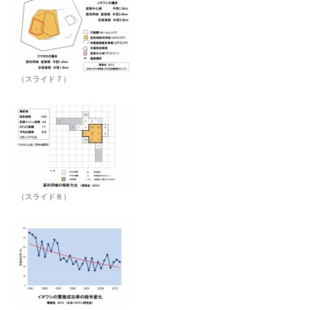
（スライド７）
（スライド８）