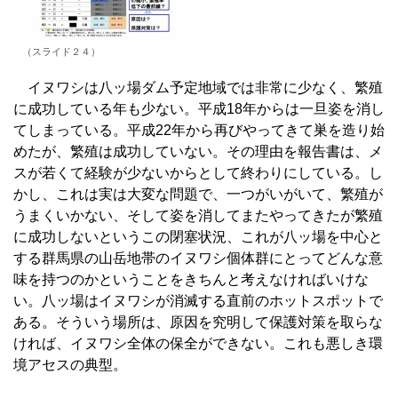
（スライド２４）
イヌワシは八ッ場ダム予定地域では非常に少なく、繁殖
に成功している年も少ない。平成18年からは一旦姿を消し
てしまっている。平成22年から再びやってきて巣を造り始
めたが、繁殖は成功していない。その理由を報告書は、メ
スが若くて経験が少ないからとして終わりにしている。し
かし、これは実は大変な問題で、一つがいがいて、繁殖が
うまくいかない、そして姿を消してまたやってきたが繁殖
に成功しないというこの閉塞状況、これが八ッ場を中心と
する群馬県の山岳地帯のイヌワシ個体群にとってどんな意
味を持つのかということをきちんと考えなければいけな
い。八ッ場はイヌワシが消滅する直前のホットスポットで
ある。そういう場所は、原因を究明して保護対策を取らな
ければ、イヌワシ全体の保全ができない。これも悪しき環
境アセスの典型。