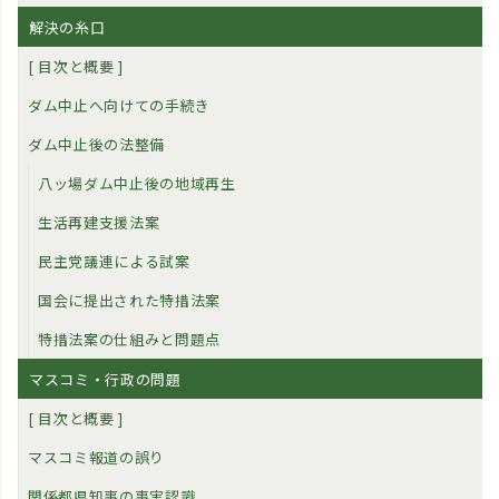
解決の糸口
[ 目次と概要 ]
ダム中止へ向けての手続き
ダム中止後の法整備
八ッ場ダム中止後の地域再生
生活再建支援法案
民主党議連による試案
国会に提出された特措法案
特措法案の仕組みと問題点
マスコミ・行政の問題
[ 目次と概要 ]
マスコミ報道の誤り
関係都県知事の事実認識