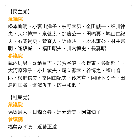
【民主党】
衆議院
松本剛明・小宮山洋子・枝野幸男・金田誠一・細川律
夫・大串博志・泉健太・加藤公一・田嶋要・鳩山由紀
夫・石関貴史・菅直人・近藤昭一・松木謙公・村井宗
明・逢坂誠二・福田昭夫・川内博史・長妻昭
参議院
武内則男・喜納昌吉・加賀谷健・今野東・谷岡郁子・
大河原雅子・小川敏夫・尾立源幸・谷博之・福山哲
郎・松野信夫・富岡由紀夫・鈴木寛・岡崎トミ子・田
名部匡省・北澤俊美・広中和歌子
【社民党】
衆議院
保坂展人・日森文尋・辻元清美・阿部知子
参議院
福島みずほ・近藤正道