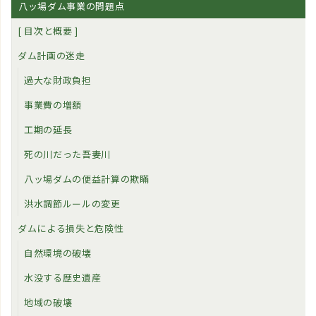
八ッ場ダム事業の問題点
[ 目次と概要 ]
ダム計画の迷走
過大な財政負担
事業費の増額
工期の延長
死の川だった吾妻川
八ッ場ダムの便益計算の欺瞞
洪水調節ルールの変更
ダムによる損失と危険性
自然環境の破壊
水没する歴史遺産
地域の破壊