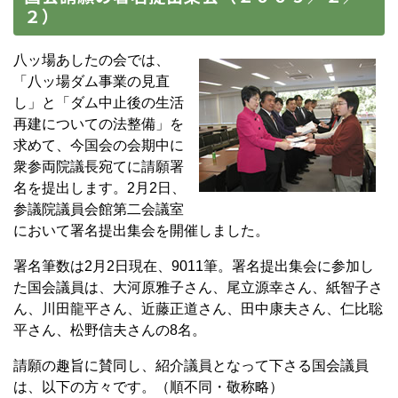
２）
八ッ場あしたの会では、
「八ッ場ダム事業の見直
し」と「ダム中止後の生活
再建についての法整備」を
求めて、今国会の会期中に
衆参両院議長宛てに請願署
名を提出します。2月2日、
参議院議員会館第二会議室
において署名提出集会を開催しました。
署名筆数は2月2日現在、9011筆。署名提出集会に参加し
た国会議員は、大河原雅子さん、尾立源幸さん、紙智子さ
ん、川田龍平さん、近藤正道さん、田中康夫さん、仁比聡
平さん、松野信夫さんの8名。
請願の趣旨に賛同し、紹介議員となって下さる国会議員
は、以下の方々です。（順不同・敬称略）