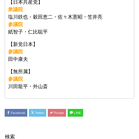
【日本共産党】
衆議院
塩川鉄也・穀田恵二・佐々木憲昭・笠井亮
参議院
紙智子・仁比聡平
【新党日本】
参議院
田中康夫
【無所属】
参議院
川田龍平・外山斎
Facebook
Twitter
Pocket
LINE
検索