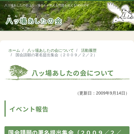
八ッ場あしたの会は八ッ場ダムが抱える問題を伝えるNGOです
Me
ホーム
八ッ場あしたの会について
活動履歴
国会請願の署名提出集会（２００９／２／２）
八ッ場あしたの会について
（更新日：2009年9月14日）
イベント報告
国会請願の署名提出集会（２００９／２／