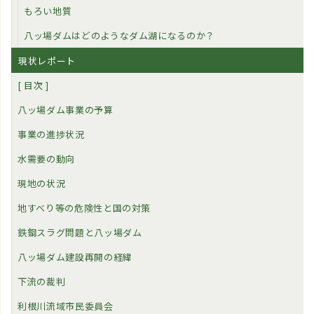
もろい地質
八ッ場ダムはどのようなダム湖になるのか？
現状レポート
[ 目次 ]
八ッ場ダム事業の予算
事業の進捗状況
水需要の動向
現地の状況
地すべり等の危険性と国の対策
鉄鋼スラグ問題と八ッ場ダム
八ッ場ダム建設再開の経緯
下流の裁判
利根川流域市民委員会