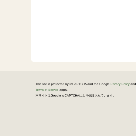
This site is protected by reCAPTCHA and the Google
Privacy Policy
and
Terms of Service
apply.
。
本サイトはGoogle reCAPTCHAにより保護されています