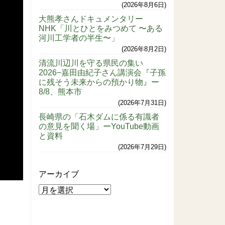
2026年8月6日
大熊孝さんドキュメンタリー
NHK「川とひとをみつめて 〜ある
河川工学者の半生〜」
2026年8月2日
清流川辺川を守る県民の集い
2026−嘉田由紀子さん講演会『子孫
に残そう未来からの預かり物』ー
8/8、熊本市
2026年7月31日
長崎県の「石木ダムに係る有識者
の意見を聞く場」ーYouTube動画
と資料
2026年7月29日
アーカイブ