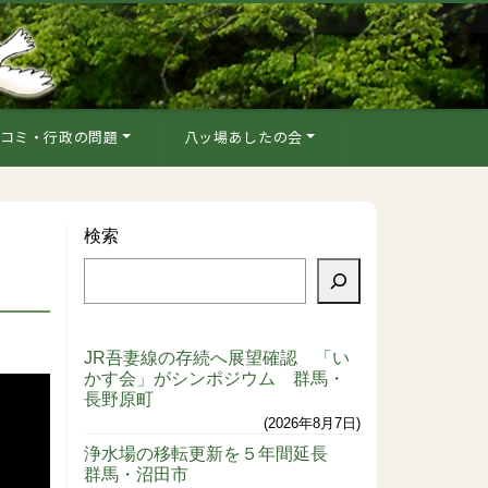
コミ・行政の問題
八ッ場あしたの会
検索
JR吾妻線の存続へ展望確認 「い
かす会」がシンポジウム 群馬・
長野原町
2026年8月7日
浄水場の移転更新を５年間延長
群馬・沼田市