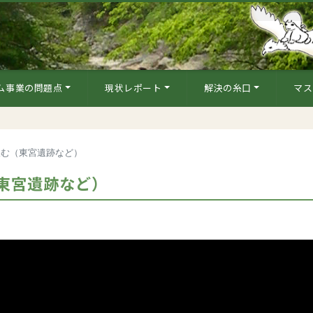
ム事業の問題点
現状レポート
解決の糸口
マス
望む（東宮遺跡など）
東宮遺跡など）