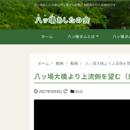
八ッ場あしたの会は八ッ場ダムが抱える問題を伝えるNGOです
ホーム
八ッ場ダムとは
八ッ場ダ
ホーム
動画
動画
八ッ場大橋より上流側を
八ッ場大橋より上流側を望む（
2017年9月8日
動画