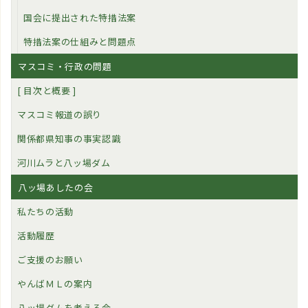
国会に提出された特措法案
特措法案の仕組みと問題点
マスコミ・行政の問題
[ 目次と概要 ]
マスコミ報道の誤り
関係都県知事の事実認識
河川ムラと八ッ場ダム
八ッ場あしたの会
私たちの活動
活動履歴
ご支援のお願い
やんばＭＬの案内
八ッ場ダムを考える会