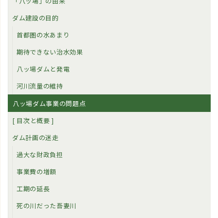
「八ッ場」の由来
ダム建設の目的
首都圏の水あまり
期待できない治水効果
八ッ場ダムと発電
河川流量の維持
八ッ場ダム事業の問題点
[ 目次と概要 ]
ダム計画の迷走
過大な財政負担
事業費の増額
工期の延長
死の川だった吾妻川