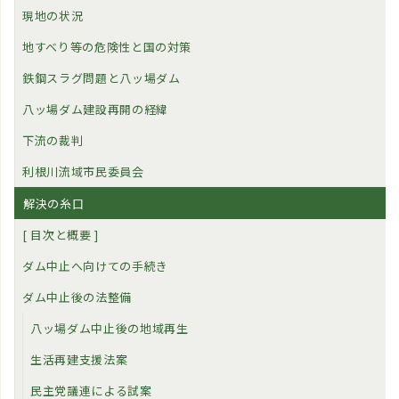
現地の状況
地すべり等の危険性と国の対策
鉄鋼スラグ問題と八ッ場ダム
八ッ場ダム建設再開の経緯
下流の裁判
利根川流域市民委員会
解決の糸口
[ 目次と概要 ]
ダム中止へ向けての手続き
ダム中止後の法整備
八ッ場ダム中止後の地域再生
生活再建支援法案
民主党議連による試案