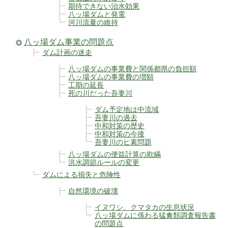
期待できない治水効果
八ッ場ダムと発電
河川流量の維持
八ッ場ダム事業の問題点
ダム計画の迷走
八ッ場ダムの事業費と関係都県の負担額
八ッ場ダムの事業費の増額
工期の延長
死の川だった吾妻川
ダム予定地は中流域
吾妻川の過去
中和対策の歴史
中和対策の今後
吾妻川のヒ素問題
八ッ場ダムの便益計算の欺瞞
洪水調節ルールの変更
ダムによる損失と危険性
自然環境の破壊
イヌワシ、クマタカの生息状況
八ッ場ダムに係わる猛禽類調査報告書
の問題点