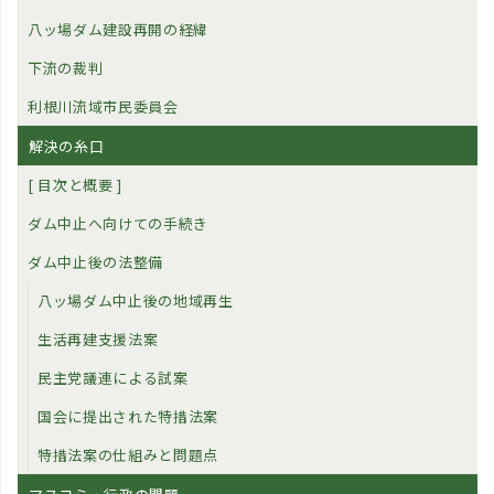
八ッ場ダム建設再開の経緯
下流の裁判
利根川流域市民委員会
解決の糸口
[ 目次と概要 ]
ダム中止へ向けての手続き
ダム中止後の法整備
八ッ場ダム中止後の地域再生
生活再建支援法案
民主党議連による試案
国会に提出された特措法案
特措法案の仕組みと問題点