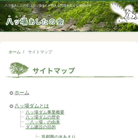
八ッ場あしたの会は八ッ場ダムが抱える問題を伝えるNGOです
Me
ホーム
サイトマップ
サイトマップ
ホーム
八ッ場ダムとは
八ッ場ダム事業概要
八ッ場ダムの歴史
「八ッ場」の由来
ダム建設の目的
首都圏の水あまり