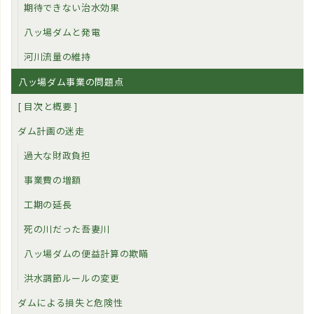
期待できない治水効果
八ッ場ダムと発電
河川流量の維持
八ッ場ダム事業の問題点
[ 目次と概要 ]
ダム計画の迷走
過大な財政負担
事業費の増額
工期の延長
死の川だった吾妻川
八ッ場ダムの便益計算の欺瞞
洪水調節ルールの変更
ダムによる損失と危険性