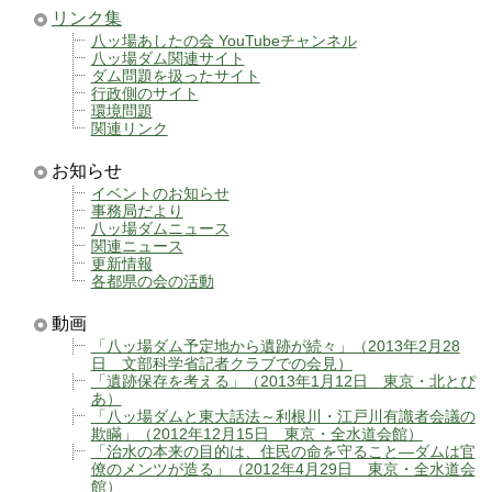
リンク集
八ッ場あしたの会 YouTubeチャンネル
八ッ場ダム関連サイト
ダム問題を扱ったサイト
行政側のサイト
環境問題
関連リンク
お知らせ
イベントのお知らせ
事務局だより
八ッ場ダムニュース
関連ニュース
更新情報
各都県の会の活動
動画
「八ッ場ダム予定地から遺跡が続々」（2013年2月28
日 文部科学省記者クラブでの会見）
「遺跡保存を考える」（2013年1月12日 東京・北とぴ
あ）
「八ッ場ダムと東大話法～利根川・江戸川有識者会議の
欺瞞」（2012年12月15日 東京・全水道会館）
「治水の本来の目的は、住民の命を守ること―ダムは官
僚のメンツが造る」（2012年4月29日 東京・全水道会
館）