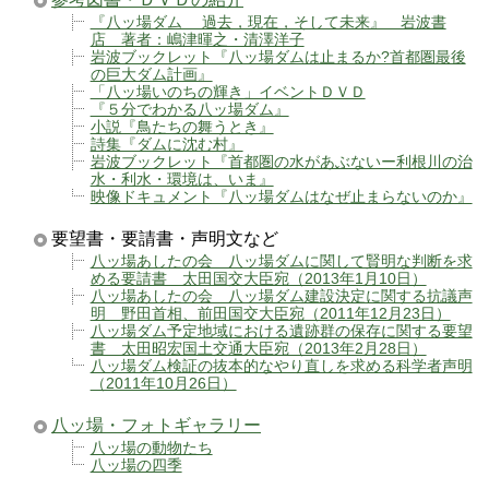
『八ッ場ダム 過去，現在，そして未来』 岩波書
店 著者：嶋津暉之・清澤洋子
岩波ブックレット『八ッ場ダムは止まるか?首都圏最後
の巨大ダム計画』
「八ッ場いのちの輝き」イベントＤＶＤ
『５分でわかる八ッ場ダム』
小説『鳥たちの舞うとき』
詩集『ダムに沈む村』
岩波ブックレット『首都圏の水があぶないー利根川の治
水・利水・環境は、いま』
映像ドキュメント『八ッ場ダムはなぜ止まらないのか』
要望書・要請書・声明文など
八ッ場あしたの会 八ッ場ダムに関して賢明な判断を求
める要請書 太田国交大臣宛（2013年1月10日）
八ッ場あしたの会 八ッ場ダム建設決定に関する抗議声
明 野田首相、前田国交大臣宛（2011年12月23日）
八ッ場ダム予定地域における遺跡群の保存に関する要望
書 太田昭宏国土交通大臣宛（2013年2月28日）
八ッ場ダム検証の抜本的なやり直しを求める科学者声明
（2011年10月26日）
八ッ場・フォトギャラリー
八ッ場の動物たち
八ッ場の四季