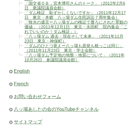
「国交省ＯＢ，宮本博司さんのトーク」（2012年2月6
日 衆議院議員会館）
「ダム検証 恥ずかしくないですか」（2011年12月17
日 東京・本郷 八ッ場ダム住民訴訟７周年集会）
「牧水の遺言ー八ッ場ダムの検証で蔑ろにされた景観の
価値」（2011年12月1日 東京・永田町 院内集会「こ
れでいいのか！ダム検証」）
「八ッ場ダム 過去・現在そして未来」 （2011年11月
23日 東京・神保町）
「ダムのひとつ覚えー八ッ場も原発も根っこは同じ」
（2011年11月23日 東京・学士会館）
「八ッ場ダム予定地の地盤・地質について」（2011年
10月26日 参議院議員会館）
English
French
お問い合わせフォーム
八ッ場あしたの会のYouTubeチャンネル
サイトマップ