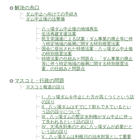
解決の糸口
ダム中止へ向けての手続き
ダム中止後の法整備
八ッ場ダム中止後の地域再生
生活再建支援法案
民主党議連による試案：ダム事業の廃止等に伴
う特定地域の振興に関する特別措置法案
国会に提出された特措法案：八ッ場ダム中止後
の特別措置法案
特措法案の仕組みと問題点：「ダム事業の廃止
等に伴う特定地域の振興に関する特別措置法
案」の仕組みと問題点
マスコミ・行政の問題
マスコミ報道の誤り
I．八ッ場ダムを中止した方が高くつくという話
の誤り
II．八ッ場ダムはすでに７割もできているとい
う話の誤りについて
III．八ッ場ダムの暫定水利権がダム中止に伴っ
て失われるという話の誤り
IV．大渇水到来のために八ッ場ダムが必要だと
いう話の誤り
V．八ッ場ダムは利根川の治水対策として重要