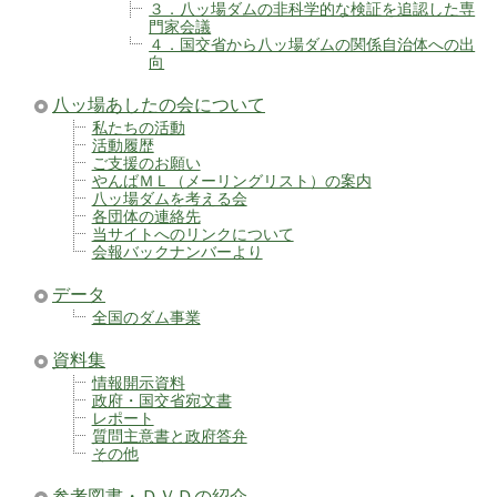
３．八ッ場ダムの非科学的な検証を追認した専
門家会議
４．国交省から八ッ場ダムの関係自治体への出
向
八ッ場あしたの会について
私たちの活動
活動履歴
ご支援のお願い
やんばＭＬ（メーリングリスト）の案内
八ッ場ダムを考える会
各団体の連絡先
当サイトへのリンクについて
会報バックナンバーより
データ
全国のダム事業
資料集
情報開示資料
政府・国交省宛文書
レポート
質問主意書と政府答弁
その他
参考図書・ＤＶＤの紹介