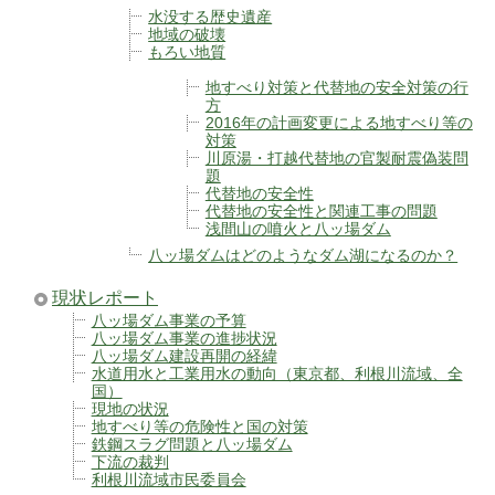
水没する歴史遺産
地域の破壊
もろい地質
地すべり対策と代替地の安全対策の行
方
2016年の計画変更による地すべり等の
対策
川原湯・打越代替地の官製耐震偽装問
題
代替地の安全性
代替地の安全性と関連工事の問題
浅間山の噴火と八ッ場ダム
八ッ場ダムはどのようなダム湖になるのか？
現状レポート
八ッ場ダム事業の予算
八ッ場ダム事業の進捗状況
八ッ場ダム建設再開の経緯
水道用水と工業用水の動向（東京都、利根川流域、全
国）
現地の状況
地すべり等の危険性と国の対策
鉄鋼スラグ問題と八ッ場ダム
下流の裁判
利根川流域市民委員会