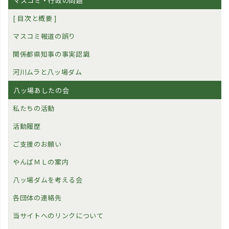
マスコミ・行政の問題
[ 目次と概要 ]
マスコミ報道の誤り
関係都県知事の事実認識
河川ムラと八ッ場ダム
八ッ場あしたの会
私たちの活動
活動履歴
ご支援のお願い
やんばＭＬの案内
八ッ場ダムを考える会
各団体の連絡先
当サイトへのリンクについて