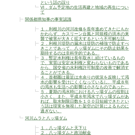
という話の誤り
VI．ダム予定地の生活再建と地域の再生につい
て
関係都県知事の事実認識
１．利根川の河川改修を長年進めてきたにもか
かわらず、カスリーン台風と同規模の洪水の来
襲で被害が大きく拡大するという不可解な話。
２．利根川堤防の漏水は堤防の補強で防止すべ
きことであって、八ッ場ダムにその防止効果を
期待するのは非科学的である。
３．暫定水利権は長年取水し続けているもの
で、実質は安定水利権と変わらないものである
から、国交省の水利権許可制度の改善で解消す
ることができる。
４．首都圏は最近は水余りの状況を反映して渇
水の影響を受けにくくなっているし、平成８年
の渇水も生活への影響は小さなものであった。
５．夏期の渇水時における八ッ場ダムの役割は
小さく、また、平成８年渇水で八ッ場ダムがあ
れば、取水制限日数を１００日短縮できたとい
う話は現実を無視した架空の計算によるものに
過ぎない。
河川ムラと八ッ場ダム
１．八ッ場ダムと天下り
２．八ッ場ダムと政治献金