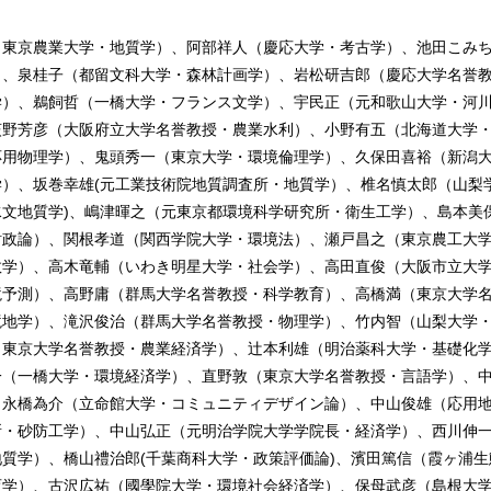
（東京農業大学・地質学）、阿部祥人（慶応大学・考古学）、池田こみ
）、泉桂子（都留文科大学・森林計画学）、岩松研吉郎（慶応大学名誉
学）、鵜飼哲（一橋大学・フランス文学）、宇民正（元和歌山大学・河
荻野芳彦（大阪府立大学名誉教授・農業水利）、小野有五（北海道大学
応用物理学）、鬼頭秀一（東京大学・環境倫理学）、久保田喜裕（新潟
）、坂巻幸雄(元工業技術院地質調査所・地質学）、椎名慎太郎（山梨
文地質学)、嶋津暉之（元東京都環境科学研究所・衛生工学）、島本美
財政論）、関根孝道（関西学院大学・環境法）、瀬戸昌之（東京農工大
数学）、高木竜輔（いわき明星大学・社会学）、高田直俊（大阪市立大
境予測）、高野庸（群馬大学名誉教授・科学教育）、高橋満（東京大学
境地学）、滝沢俊治（群馬大学名誉教授・物理学）、竹内智（山梨大学
（東京大学名誉教授・農業経済学）、辻本利雄（明治薬科大学・基礎化
一（一橋大学・環境経済学）、直野敦（東京大学名誉教授・言語学）、
、永橋為介（立命館大学・コミュニティデザイン論）、中山俊雄（応用
所・砂防工学）、中山弘正（元明治学院大学学院長・経済学）、西川伸
質学）、橋山禮治郎(千葉商科大学・政策評価論)、濱田篤信（霞ヶ浦生
育学）、古沢広祐（國學院大学・環境社会経済学）、保母武彦（島根大