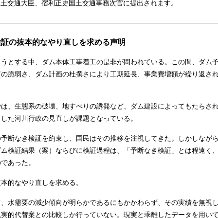
国土交通大臣、宿利正史国土交通事務次官に提出されます。
検証の抜本的なやり直しを求める声明
うとする中、ダム本体工事着工の是非が問われている。この間、ダム
質の脆弱さ、ダム計画の杜撰さにより工期延長、事業費増額が繰り返さ
は、生態系の破壊、地すべりの誘発など、ダム建設によってもたらさ
とした河川行政の見直しが課題となっている。
予断なき検証を約束し、国民はその推移を注視してきた。しかしなが
場ダム検証結果（案）ならびに検証過程は、「予断なき検証」とは程遠く
のであった。
本的なやり直しを求める。
、水需要の減少傾向が明らかであるにもかかわらず、その実績を無視
現実的代替案との比較しか行っていない。現実と乖離したデータを用い