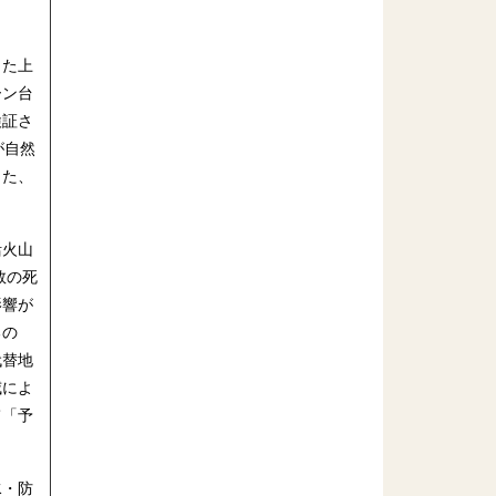
した上
ーン台
検証さ
が自然
った、
活火山
数の死
影響が
るの
代替地
威によ
て「予
水・防