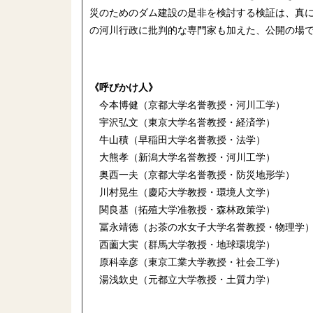
災のためのダム建設の是非を検討する検証は、真
の河川行政に批判的な専門家も加えた、公開の場
《呼びかけ人》
今本博健（京都大学名誉教授・河川工学）
宇沢弘文（東京大学名誉教授・経済学）
牛山積（早稲田大学名誉教授・法学）
大熊孝（新潟大学名誉教授・河川工学）
奥西一夫（京都大学名誉教授・防災地形学）
川村晃生（慶応大学教授・環境人文学）
関良基（拓殖大学准教授・森林政策学）
冨永靖徳（お茶の水女子大学名誉教授・物理学
西薗大実（群馬大学教授・地球環境学）
原科幸彦（東京工業大学教授・社会工学）
湯浅欽史（元都立大学教授・土質力学）