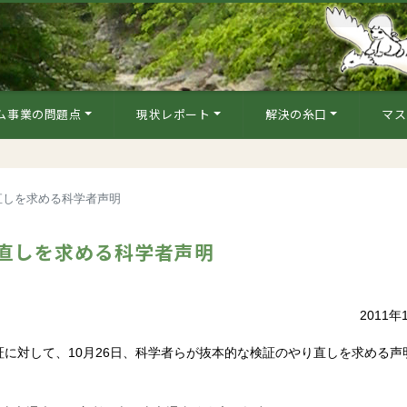
ム事業の問題点
現状レポート
解決の糸口
マス
直しを求める科学者声明
直しを求める科学者声明
2011年
に対して、10月26日、科学者らが抜本的な検証のやり直しを求める声