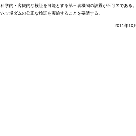
に科学的・客観的な検証を可能とする第三者機関の設置が不可欠である
で八ッ場ダムの公正な検証を実施することを要請する。
2011年10
）