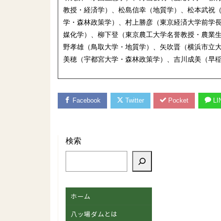
教授・経済学）、松島信幸（地質学）、松本武祝
学・森林政策学）、村上勝彦（東京経済大学前学
媒化学）、柳下登（東京農工大学名誉教授・農業
野孝雄（鳥取大学・地質学）、矢吹晋（横浜市立
美穂（宇都宮大学・森林政策学）、吉川成美（早
Facebook
Twitter
Pocket
LI
検索
ホーム
八ッ場ダムとは