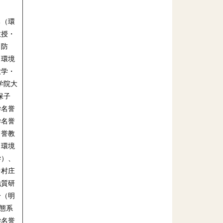
ち（環
教授・
川防
・環境
大学・
学院大
保子
学名誉
学名誉
名誉教
・環境
学）、
中村庄
地質研
一（明
態系
学名誉