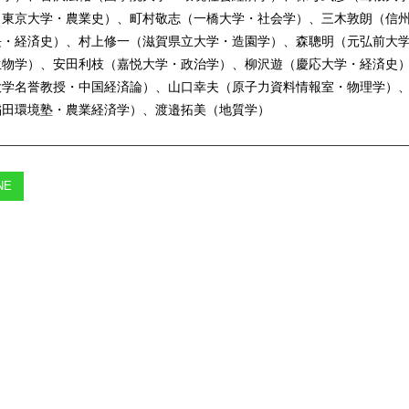
（東京大学・農業史）、町村敬志（一橋大学・社会学）、三木敦朗（信
長・経済史）、村上修一（滋賀県立大学・造園学）、森聰明（元弘前大
生物学）、安田利枝（嘉悦大学・政治学）、柳沢遊（慶応大学・経済史
大学名誉教授・中国経済論）、山口幸夫（原子力資料情報室・物理学）
稲田環境塾・農業経済学）、渡邉拓美（地質学）
NE