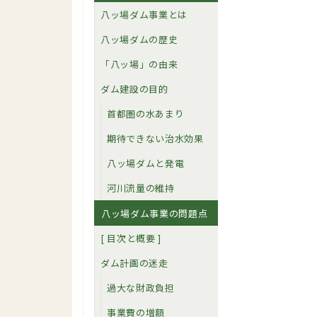
八ッ場ダム事業とは
八ッ場ダムの歴史
「八ッ場」の由来
ダム建設の目的
首都圏の水あまり
期待できない治水効果
八ッ場ダムと発電
河川流量の維持
八ッ場ダム事業の問題点
[ 目次と概要 ]
ダム計画の迷走
過大な財政負担
事業費の増額