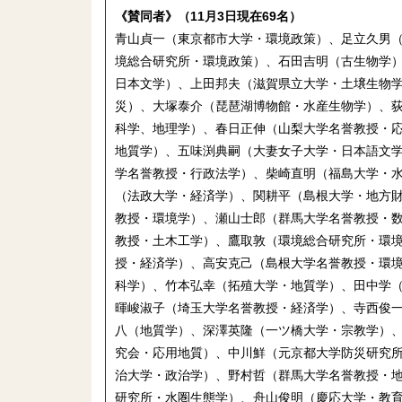
《賛同者》（11月3日現在69名）
青山貞一（東京都市大学・環境政策）、足立久男
境総合研究所・環境政策）、石田吉明（古生物学
日本文学）、上田邦夫（滋賀県立大学・土壌生物
災）、大塚泰介（琵琶湖博物館・水産生物学）、
科学、地理学）、春日正伸（山梨大学名誉教授・
地質学）、五味渕典嗣（大妻女子大学・日本語文学
学名誉教授・行政法学）、柴崎直明（福島大学・水
（法政大学・経済学）、関耕平（島根大学・地方
教授・環境学）、瀬山士郎（群馬大学名誉教授・
教授・土木工学）、鷹取敦（環境総合研究所・環
授・経済学）、高安克己（島根大学名誉教授・環
科学）、竹本弘幸（拓殖大学・地質学）、田中学
暉峻淑子（埼玉大学名誉教授・経済学）、寺西俊
八（地質学）、深澤英隆（一ツ橋大学・宗教学）
究会・応用地質）、中川鮮（元京都大学防災研究
治大学・政治学）、野村哲（群馬大学名誉教授・地
研究所・水圏生態学）、舟山俊明（慶応大学・教