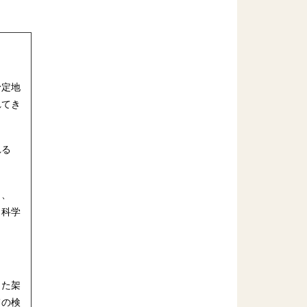
予定地
れてき
れる
ら、
、科学
した架
ての検