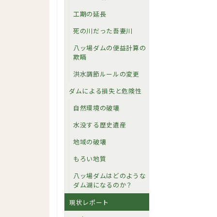
工期の延長
死の川だった吾妻川
八ッ場ダムの便益計算の
欺瞞
洪水調節ルールの変更
ダムによる損失と危険性
自然環境の破壊
水没する歴史遺産
地域の破壊
もろい地質
八ッ場ダムはどのような
ダム湖になるのか？
現状レポート