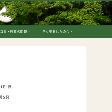
コミ・行政の問題
八ッ場あしたの会
11月1日
明を発