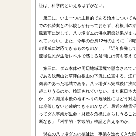
証は、科学的といえるはずがない。
第二に、いま一つの主目的である治水についても
での代替案との比較しか行っておらず、利根川の
風豪雨に対して、八ッ場ダムの洪水調節効果がま
れていない。また、今年の台風12号のように「和
の猛威に対応できるものなのか」、「近年多発し
流域住民が生活レベルで感じる疑問には何も答え
第三に、ダム本体や周辺地域環境で懸念されてい
である浅間山と草津白根山の下流に位置する。江戸
傷者のあった地域である。八ッ場ダム完成後に浅
起こりうるのか、検証されていない。また東日本
か、ダム湖湛水後の地すべりの危険性にはどう対
は崩落しないと確約できるのかなど、最近の地震
ってダム事業が生命・財産を危機にさらしうるこ
断なき」「科学的・客観的」検証と言えるのか。
現在の八ッ場ダムの検証は、事業を進めてきた関