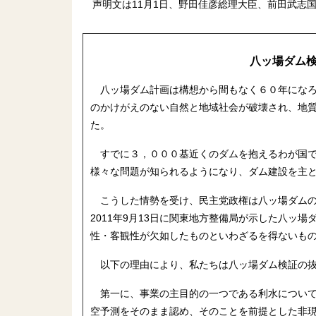
声明文は11月1日、野田佳彦総理大臣、前田武志
八ッ場ダム
八ッ場ダム計画は構想から間もなく６０年になろ
のかけがえのない自然と地域社会が破壊され、地
た。
すでに３，０００基近くのダムを抱えるわが国で
様々な問題が知られるようになり、ダム建設を主
こうした情勢を受け、民主党政権は八ッ場ダムの
2011年9月13日に関東地方整備局が示した八ッ
性・客観性が欠如したものといわざるを得ないも
以下の理由により、私たちは八ッ場ダム検証の抜
第一に、事業の主目的の一つである利水について
空予測をそのまま認め、そのことを前提とした非