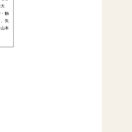
州大
学・触
）、矢
、山本