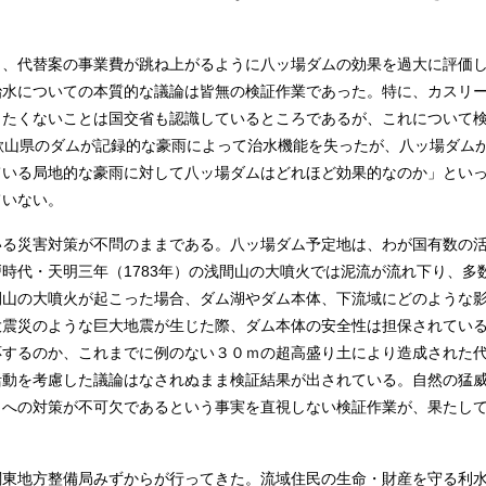
、代替案の事業費が跳ね上がるように八ッ場ダムの効果を過大に評価
治水についての本質的な議論は皆無の検証作業であった。特に、カスリ
ったくないことは国交省も認識しているところであるが、これについて
歌山県のダムが記録的な豪雨によって治水機能を失ったが、八ッ場ダム
ている局地的な豪雨に対して八ッ場ダムはどれほど効果的なのか」とい
ていない。
る災害対策が不問のままである。八ッ場ダム予定地は、わが国有数の
時代・天明三年（1783年）の浅間山の大噴火では泥流が流れ下り、多
間山の大噴火が起こった場合、ダム湖やダム本体、下流域にどのような
大震災のような巨大地震が生じた際、ダム本体の安全性は担保されてい
応するのか、これまでに例のない３０ｍの超高盛り土により造成された
活動を考慮した議論はなされぬまま検証結果が出されている。自然の猛
とへの対策が不可欠であるという事実を直視しない検証作業が、果たし
東地方整備局みずからが行ってきた。流域住民の生命・財産を守る利