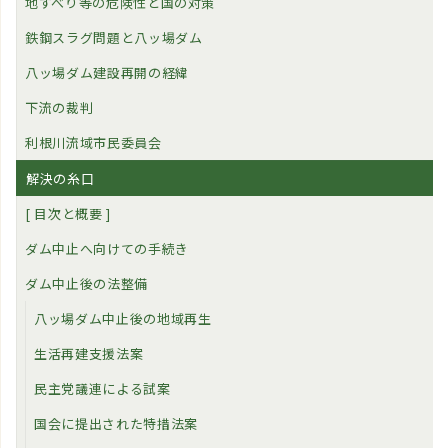
地すべり等の危険性と国の対策
鉄鋼スラグ問題と八ッ場ダム
八ッ場ダム建設再開の経緯
下流の裁判
利根川流域市民委員会
解決の糸口
[ 目次と概要 ]
ダム中止へ向けての手続き
ダム中止後の法整備
八ッ場ダム中止後の地域再生
生活再建支援法案
民主党議連による試案
国会に提出された特措法案