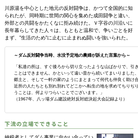
川原湯を中心とした地元の反対闘争は、かつて全国的に知
られたが、同時期に世間の関心を集めた成田闘争と違い、
外部との共闘をかたくなに拒み続けた。Ｖ字谷の川沿いに
長年暮らしてきた人々は、もともと温和で、争いごとを好
まず、”生活のため”に止むに止まれぬ闘いを強いられた。
～ダム反対闘争当時、水没予定地の農婦が訴えた言葉から～
「私達の所は、すぐ後ろから切り立ったような山ばかりで、引
ことはできません。かといって遠い昔から続いてまいりました
郷土と、そして一軒の家のようにまとまって何代も仲良く助け
近所の人たちとも別れ別れてどこかへ転生の地を求めてちりぢ
うことは、何よりつらいことでございます。」
（1967年、八ッ場ダム建設絶対反対総決起大会記録より）
下流の立場でできること
納税者としてダム事業に向かい合ってい