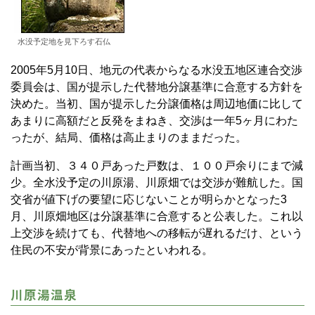
水没予定地を見下ろす石仏
2005年5月10日、地元の代表からなる水没五地区連合交渉
委員会は、国が提示した代替地分譲基準に合意する方針を
決めた。当初、国が提示した分譲価格は周辺地価に比して
あまりに高額だと反発をまねき、交渉は一年5ヶ月にわた
ったが、結局、価格は高止まりのままだった。
計画当初、３４０戸あった戸数は、１００戸余りにまで減
少。全水没予定の川原湯、川原畑では交渉が難航した。国
交省が値下げの要望に応じないことが明らかとなった3
月、川原畑地区は分譲基準に合意すると公表した。これ以
上交渉を続けても、代替地への移転が遅れるだけ、という
住民の不安が背景にあったといわれる。
川原湯温泉