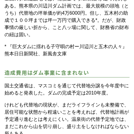
ある。熊本県の川辺川ダム計画では、最大規模の頭地（と
うち）代替地の坪単価が約4万6000円。但し、五木村の助
成で１００坪までは坪一万円で購入できる*。だが、財政
事情の厳しい折から、こと八ッ場に関して、財務省の財布
の紐は固い。
* 『巨大ダムに揺れる子守唄の村ー川辺川と五木の人々』
熊本日日新聞社、新風舎文庫
造成費用はダム事業に含まれない
国土交通省は、マスコミを通じて代替地分譲を今年度中に
始めると発表した。ダムの完成予定は2010年度。
けれども代替地の現状が、まだライフラインも未整備で、
居住可能な状態から程遠いことを考えれば、代替地計画が
予定通り進むとは考えにくい。温泉街の代替予定地では、
まだこれから山を切り崩し、盛り土をしなければならない
所もある。