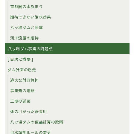
首都圏の水あまり
期待できない治水効果
八ッ場ダムと発電
河川流量の維持
八ッ場ダム事業の問題点
[ 目次と概要 ]
ダム計画の迷走
過大な財政負担
事業費の増額
工期の延長
死の川だった吾妻川
八ッ場ダムの便益計算の欺瞞
洪水調節ルールの変更