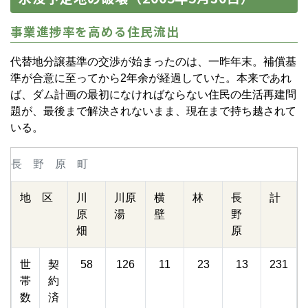
事業進捗率を高める住民流出
代替地分譲基準の交渉が始まったのは、一昨年末。補償基
準が合意に至ってから2年余が経過していた。本来であれ
ば、ダム計画の最初になければならない住民の生活再建問
題が、最後まで解決されないまま、現在まで持ち越されて
いる。
長 野 原 町
地 区
川
川原
横
林
長
計
原
湯
壁
野
畑
原
世
契
58
126
11
23
13
231
帯
約
数
済