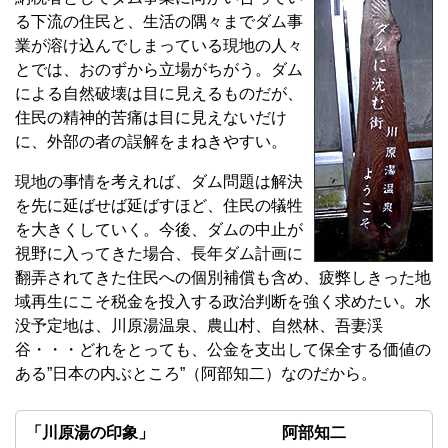
る下流の住民と、生活の隅々までダム事
業が溶け込んでしまっている現地の人々
とでは、おのずから立場がちがう。ダム
による自然破壊は目に見えるものだが、
住民の精神的苦痛は目に見えないだけ
に、外部の者の誤解をまねきやすい。
現地の事情を考えれば、ダム問題は解決
を先に延ばせば延ばすほど、住民の犠牲
を大きくしていく。今後、ダムの中止が
視野に入ってきた場合、長年ダム計画に
翻弄されてきた住民への個別補償も含め、疲弊しきった地
域再生にこそ税金を投入する政治判断を強く求めたい。水
没予定地は、川原湯温泉、農山村、自然林、吾妻渓
谷・・・どれをとっても、公金を支出して保全する価値の
ある”日本の内ぶところ”（阿部知二）なのだから。
「川原湯の印象」 阿部知二