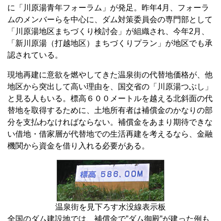
に「川原湯青年フォーラム」が発足。昨年4月、フォーラ
ムのメンバーらを中心に、ダム対策委員会の専門部として
「川原湯地区まちづくり検討会」が組織され、今年2月、
「新川原湯（打越地区）まちづくりプラン」が地区でも承
認されている。
現地再建に意欲を燃やしてきた温泉街の代替地価格が、他
地区から突出して高い理由を、国交省の「川原湯つぶし」
と見る人もいる。標高６００メートルを越える北斜面の代
替地を取得するために、土地所有者は補償金のかなりの部
分を支払わなければならない。補償金をあまり期待できな
い借地・借家層が代替地での生活再建を考えるなら、金融
機関から資金を借り入れる必要がある。
温泉街を見下ろす水没線表示板
全国のダム建設地では、補償金で”ダム御殿”が建った例も