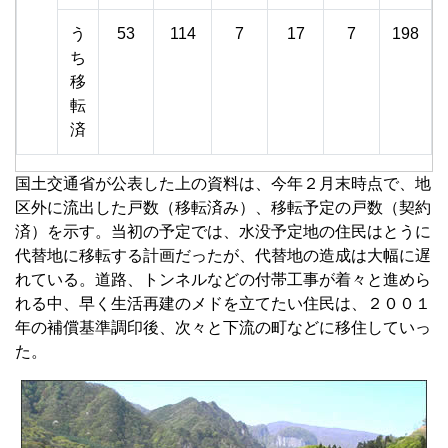
う
53
114
7
17
7
198
ち
移
転
済
国土交通省が公表した上の資料は、今年２月末時点で、地
区外に流出した戸数（移転済み）、移転予定の戸数（契約
済）を示す。当初の予定では、水没予定地の住民はとうに
代替地に移転する計画だったが、代替地の造成は大幅に遅
れている。道路、トンネルなどの付帯工事が着々と進めら
れる中、早く生活再建のメドを立てたい住民は、２００１
年の補償基準調印後、次々と下流の町などに移住していっ
た。