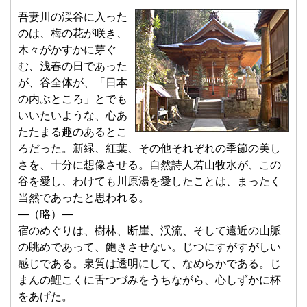
吾妻川の渓谷に入った
のは、梅の花が咲き、
木々がかすかに芽ぐ
む、浅春の日であった
が、谷全体が、「日本
の内ぶところ」とでも
いいたいような、心あ
たたまる趣のあるとこ
ろだった。新緑、紅葉、その他それぞれの季節の美し
さを、十分に想像させる。自然詩人若山牧水が、この
谷を愛し、わけても川原湯を愛したことは、まったく
当然であったと思われる。
―（略）―
宿のめぐりは、樹林、断崖、渓流、そして遠近の山脈
の眺めであって、飽きさせない。じつにすがすがしい
感じである。泉質は透明にして、なめらかである。じ
まんの鯉こくに舌つづみをうちながら、心しずかに杯
をあげた。