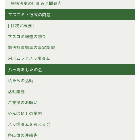
特措法案の仕組みと問題点
マスコミ・行政の問題
[ 目次と概要 ]
マスコミ報道の誤り
関係都県知事の事実認識
河川ムラと八ッ場ダム
八ッ場あしたの会
私たちの活動
活動履歴
ご支援のお願い
やんばＭＬの案内
八ッ場ダムを考える会
各団体の連絡先