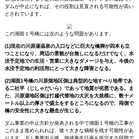
ダムが中止になれば、その役割は見直される可能性が高い
とされています。
この湖面１号橋には次のような問題があります。
(1)現在の川原湯温泉の入口などに巨大な橋脚が四本も立
つことになり、周辺の景観が台無しになるだけでなく、水
没予定地での生活・営業に大きなダメージを与え、今後の
水没予定地の利活用にとって大きな障害となる。
(2)湖面1号橋の川原畑地区側は典型的な地すべり地帯であ
る二社平（じしゃだいら）であって地質が劣悪である。ま
た、川原湯地区側は打越代替地の大沢を大規模に、数十メ
ートル以上の厚さで盛土をするところになるので、両側で
橋の安全性に大きな懸念が生じる。
ダム事業の中止方針が発表される中で湖面１号橋の工事が
このまま進められれば、後々大きな禍根を残す可能性があ
ります。ダム事業中止後、地域再生計画を策定する段階で