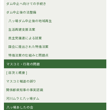
ダム中止へ向けての手続き
ダム中止後の法整備
八ッ場ダム中止後の地域再生
生活再建支援法案
民主党議連による試案
国会に提出された特措法案
特措法案の仕組みと問題点
マスコミ・行政の問題
[ 目次と概要 ]
マスコミ報道の誤り
関係都県知事の事実認識
河川ムラと八ッ場ダム
八ッ場あしたの会