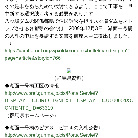
その是非をあらためて検討できるよう、ここで工事を一旦
中断する選択肢も考える必要があります。
八ッ場ダムの関係都県で住民訴訟を担う八ッ場ダムをスト
ップさせる各都県の会では、2009年12月3日、湖面一号橋
の入札の中止を要請する文書を前原大臣に提出しました。
↓
https://yamba-net.org/wp/old/modules/bulletin/index.php?
page=article&storyid=766
（群馬県資料）
◆湖面一号橋工区の情報↓
http://www.pref.gunma.jp/cts/PortalServlet?
DISPLAY_ID=DIRECT&NEXT_DISPLAY_ID=U000004&C
ONTENTS_ID=63319
（群馬県ホームページ）
◆湖面一号橋のピア３、ピア４の入札公告↓
http://www.pref.gunma.jp/cts/PortalServlet?