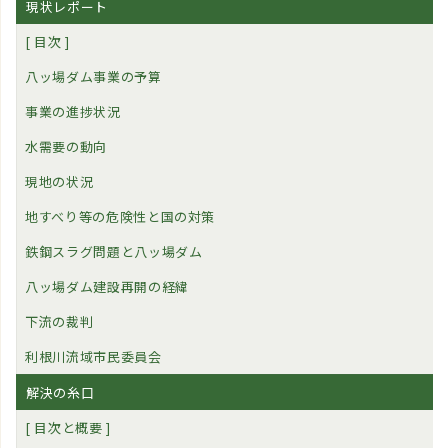
現状レポート
[ 目次 ]
八ッ場ダム事業の予算
事業の進捗状況
水需要の動向
現地の状況
地すべり等の危険性と国の対策
鉄鋼スラグ問題と八ッ場ダム
八ッ場ダム建設再開の経緯
下流の裁判
利根川流域市民委員会
解決の糸口
[ 目次と概要 ]