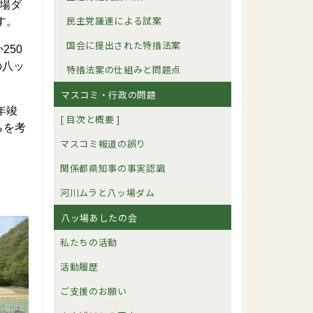
場ダ
民主党議連による試案
す。
国会に提出された特措法案
250
の八ッ
特措法案の仕組みと問題点
マスコミ・行政の問題
年竣
[ 目次と概要 ]
らを考
マスコミ報道の誤り
関係都県知事の事実認識
河川ムラと八ッ場ダム
八ッ場あしたの会
私たちの活動
活動履歴
ご支援のお願い