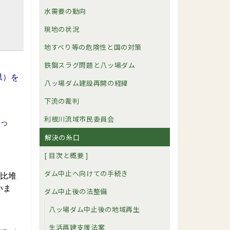
水需要の動向
現地の状況
地すべり等の危険性と国の対策
鉄鋼スラグ問題と八ッ場ダム
県）を
八ッ場ダム建設再開の経緯
下流の裁判
利根川流域市民委員会
っ
解決の糸口
[ 目次と概要 ]
ダム中止へ向けての手続き
（比堆
いま
ダム中止後の法整備
八ッ場ダム中止後の地域再生
生活再建支援法案