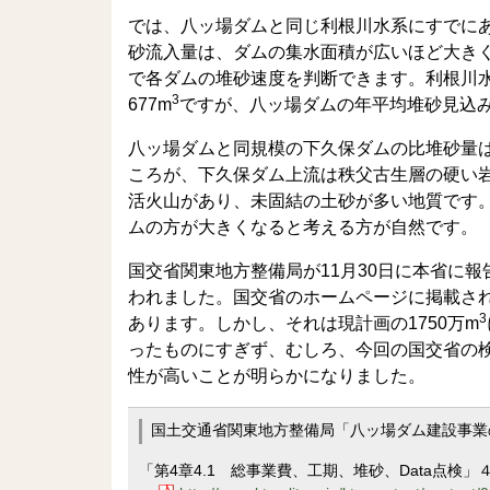
では、八ッ場ダムと同じ利根川水系にすでに
砂流入量は、ダムの集水面積が広いほど大き
で各ダムの堆砂速度を判断できます。利根川水
3
677m
ですが、八ッ場ダムの年平均堆砂見込み
八ッ場ダムと同規模の下久保ダムの比堆砂量は6
ころが、下久保ダム上流は秩父古生層の硬い
活火山があり、未固結の土砂が多い地質です
ムの方が大きくなると考える方が自然です。
国交省関東地方整備局が11月30日に本省に
われました。国交省のホームページに掲載さ
3
あります。しかし、それは現計画の1750万m
ったものにすぎず、むしろ、今回の国交省の
性が高いことが明らかになりました。
国土交通省関東地方整備局「八ッ場ダム建設事業
「第4章4.1 総事業費、工期、堆砂、Data点検