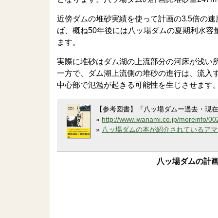
近傍ダムの堆砂実績を使って計画の3.5倍の
ば、概ね50年後には八ッ場ダムの夏期利水容
ます。
実際に堆砂はダム湖の上流部分の河床が浅い
一方で、ダム湖上流側の堆砂の進行は、流入
中心部で氾濫が起きる可能性を生じさせます
【参考図書】『八ッ場ダムー過去・現在・
»
http://www.iwanami.co.jp/moreinfo/00
»
八ッ場ダムの本が紹介されているアマ
八ッ場ダムの計