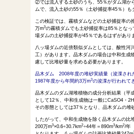
②では流入する土砂のうち、55％がダム湖から
ムで、流入土砂の55％（土砂捕捉率45％）
この検証では、霧積ダムなどの土砂捕捉率の推
3
万m
の霧積ダムでも土砂捕捉率は85％となっ
場ダムの土砂捕捉率が45％であるはずがあり
八ッ場ダムの近傍類似ダムとしては、酸性河川
工）があります。品木ダムの場合は中和生成
慮して比堆砂量を求める必要があります。
品木ダム 2008年度の堆砂実績量（浚渫され
3
1987年度から年間約3万m
の浚渫が行われてき
品木ダムのダム湖堆積物の成分分析結果（平成
として12％、中和生成物は一般にCaSO4・2
その形態としては37％となり、品木ダムの堆
したがって、中和生成物を除く品木ダムの比
3
2
3
2
200万m
×0.6÷30.7km
÷44年＝890m
/km
/年
となります。八ッ場ダムの計画比堆砂量247m