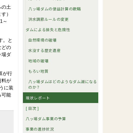
への土
八ッ場ダムの便益計算の欺瞞
ます）
洪水調節ルールの変更
1～
。
ダムによる損失と危険性
自然環境の破壊
す。と
などの
水没する歴史遺産
ッ場ダ
地域の破壊
もろい地質
算が行
資料が
八ッ場ダムはどのようなダム湖になる
のか？
うに装
る可能
現状レポート
[ 目次 ]
八ッ場ダム事業の予算
事業の進捗状況