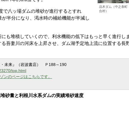
品木ダム（中之条町
速度で八ッ場ダムの堆砂が進行するとすれ
合村）
量が半分になり、渇水時の補給機能が半減し
所にも堆積していくので、利水機能の低下はもっと早く進行し
する吾妻川の河床を上昇させ、ダム湖予定地上流に位置する長
。
未来』（岩波書店） Ｐ188～190
23270/top.html
ゾンのページはこちらです。
画堆砂量と利根川水系ダムの実績堆砂速度