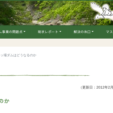
ム事業の問題点
現状レポート
解決の糸口
マス
八ッ場ダムはどうなるのか
（更新日：2012年2
のか