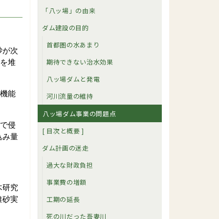
「八ッ場」の由来
ダム建設の目的
首都圏の水あまり
砂が次
期待できない治水効果
れを堆
八ッ場ダムと発電
の機能
河川流量の維持
八ッ場ダム事業の問題点
砂で侵
[ 目次と概要 ]
込み量
ダム計画の迷走
過大な財政負担
事業費の増額
木研究
工期の延長
堆砂実
死の川だった吾妻川