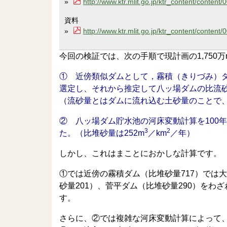
»
http://www.ktr.mlit.go.jp/ktr_content/content
資料
»
http://www.ktr.mlit.go.jp/ktr_content/content
今回の検証では、次の手順で現計画の1,750万
① 近傍類似ダムとして，霧積（きりづみ）
選定し、それから推定して八ッ場ダムの比流砂
（流砂量とはダムに流れ込む土砂量のことで
② 八ッ場ダム貯水池の河床変動計算を100年間
3
2
た。（比堆砂量は252m
／km
／年）
しかし、これはまことにおかしな計算です。
①では近傍の霧積ダム（比堆砂量717）では
砂量201）、菅平ダム（比堆砂量290）をわ
す。
さらに、②では複雑な河床変動計算によって、