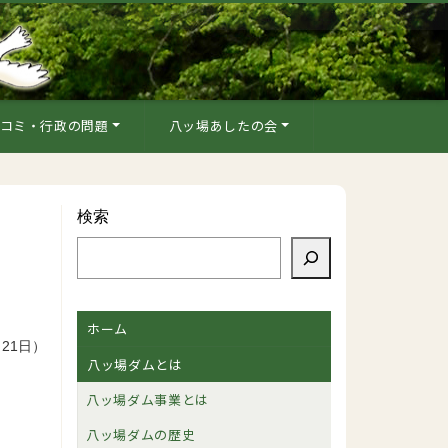
コミ・行政の問題
八ッ場あしたの会
検索
ホーム
月21日）
八ッ場ダムとは
八ッ場ダム事業とは
八ッ場ダムの歴史