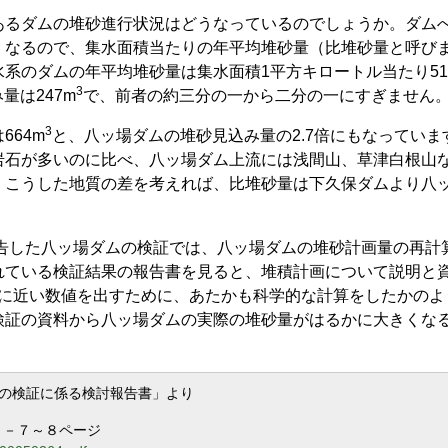
あるダムの堆砂進行状況はどうなっているのでしょうか。ダム
くなるので、集水面積当たりの年平均堆砂量（比堆砂量と呼び
系のダムの年平均堆砂量は集水面積1平方キロートル当たり51
3
量は247m
で、前者の約三分の一から二分の一にすぎません
3
64m
と、八ッ場ダムの堆砂見込み量の2.7倍にもなっていま
岩石が多いのに比べ、八ッ場ダム上流には浅間山、草津白根山
。こうした地質の差を考えれば、比堆砂量は下久保ダムより八
報告した八ッ場ダムの検証では、八ッ場ダムの堆砂計画量の再計
れている検証結果の報告書を見ると、堆積計画について説明と
に近い数値を出すために、あたかも科学的な計算をしたかのよ
検証の資料から八ッ場ダムの実際の堆砂量がはるかに大きくな
の検証に係る検討報告書」より
」４－７～８ページ