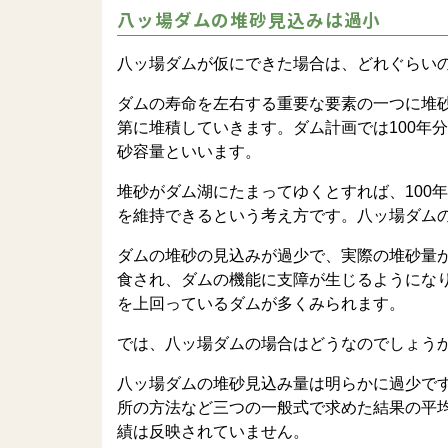
八ッ場ダムの堆砂見込みは過小
八ッ場ダムが仮にできた場合は、どれぐらい
ダムの寿命を左右する重要な要素の一つに堆
第に堆積していきます。ダム計画では100年
砂容量といいます。
堆砂がダム湖にたまってゆくとすれば、100
を維持できるという考え方です。八ッ場ダムの場
ダムの堆砂の見込みが過少で、実際の堆砂量が
食され、ダムの機能に支障が生じるようにな
を上回っているダムが多くみられます。
では、八ッ場ダムの場合はどうなのでしょう
八ッ場ダムの堆砂見込み量は明らかに過少で
所の方法など三つの一般式で求めた結果の平
績は反映されていません。