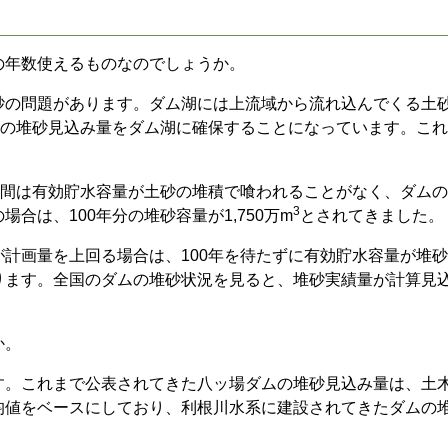
の年数使えるものなのでしょうか。
砂の問題があります。
ダム湖には上流域から流れ込んでくる土
分の堆砂見込み量をダム湖に確保することになっています。こ
年間は有効貯水容量が土砂の堆積で喰われることがなく、ダム
3
合は、100年分の堆砂容量が1,750万m
とされてきました。
計画量を上回る場合は、100年を待たずに有効貯水容量が堆
ります。全国のダムの堆砂状況を見ると、堆砂実績量が計算見
か。
す。
これまで公表されてきた八ッ場ダムの堆砂見込み量は、土
均値をベースにしており、利根川水系に建設されてきたダムの