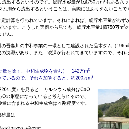
3
流出するというのです。総貯水容量が1億750万m
もある八ッ
もダム湖から流出するということは、実際にはありえないことで
定計算も行われています。それによれば、総貯水容量がわずか
3
ています。こうした実例から見ても、総貯水容量1億750万m
ません。
の吾妻川の中和事業の一環として建設された品木ダム（1965
物の沈澱があり、また、浚渫が行われてきていますので、それ
3
た量を除く、中和生成物を含む） 142万m
3
ているので、それを加算すると、約200万m
20年度）を見ると、カルシウム成分はCaO
H
Oの形態になっていると考えられるので、
2
砂量に含まれる中和生成物は４割程度です。
堆砂量は
3
2
/km
/年の3.6倍です。