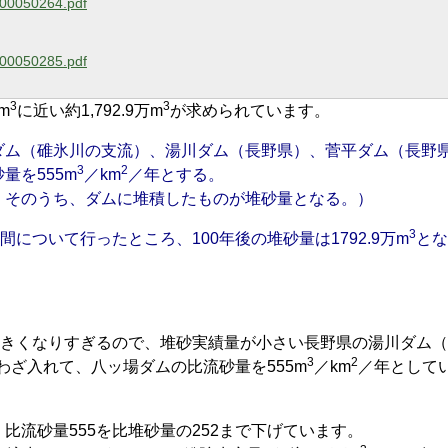
/000050264.pdf
/000050285.pdf
3
3
m
に近い約1,792.9万m
が求められています。
ダム（碓氷川の支流）、湯川ダム（長野県）、菅平ダム（長野
3
2
量を555m
／km
／年とする。
、そのうち、ダムに堆積したものが堆砂量となる。）
3
について行ったところ、100年後の堆砂量は1792.9万m
とな
大きくなりすぎるので、堆砂実績量が小さい長野県の湯川ダム
3
2
ざわざ入れて、八ッ場ダムの比流砂量を555m
／km
／年として
比流砂量555を比堆砂量の252まで下げています。