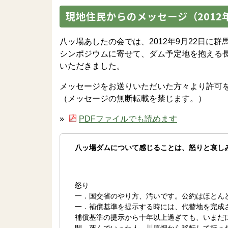
現地住民からのメッセージ（2012
八ッ場あしたの会では、2012年9月22日に
シンポジウムに寄せて、ダム予定地を抱える
いただきました。
メッセージをお送りいただいた方々より許可
（メッセージの無断転載を禁じます。）
»
PDFファイルでも読めます
八ッ場ダムについて感じることは、怒りと哀し
怒り
一．国交省のやり方、汚いです。公約はほとん
一．補償基準を提示する時には、代替地を完成
補償基準の提示から十年以上過ぎても、いまだ
間、死んでいった人、川原畑から移転して行っ