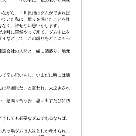
べながら、「川原畑はダムができれば
いていた私は、憤りを感じたことを昨
はなく、許せない思いがします。
野原町に突然やって来て、ダム中止を
ザイなどして、この怒りをどこにもっ
建設会社の人間と一緒に酒盛り。地元
。
って辛い思いをし、いまだに時には涙
んは非国民だ」と言われ、大泣きされ
い、怒鳴り合う姿、思い出すたびに切
どうしても必要なダムであるならば、
も八ッ場ダムは人災としか考えられま