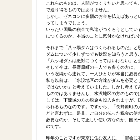
これらのものは、人間がつくりたいと思っても
で造り得るものではありません。
しかし、ゼネコンに多額のお金を払えばあっと
ってしまうでしょう。
いったい国民の税金で私達がつくろうとしてい
につくるのか、本当のことに気付かなければい
それまで「八ッ場ダムはつくられるものだ」と
ダムについて少しずつでも状況を知ろうと思う
「八ッ場ダムは絶対につくってはいけない」と
そして今は、長野原町の一人でも多くの方に、
いう呪縛から逃れて、一人ひとりが本当に必要
私も以前は、「水没地区の方達がダムを必要と
ではないか」と考えていました。しかし考えて
ものではありませんし、水没地区の方のもので
しては、下流域の方の税金も投入されますが、
られるものなのです。ですから、「長野原町の
どと言わずに、是非、ご自分の払った税金の使
必要なのか、そして正しい使い方なのか、国民
のです。
昨年のことですが東京に住む友人に、「都会に