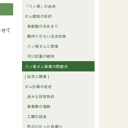
「八ッ場」の由来
ダム建設の目的
首都圏の水あまり
させて
期待できない治水効果
八ッ場ダムと発電
河川流量の維持
八ッ場ダム事業の問題点
[ 目次と概要 ]
ダム計画の迷走
過大な財政負担
事業費の増額
工期の延長
死の川だった吾妻川