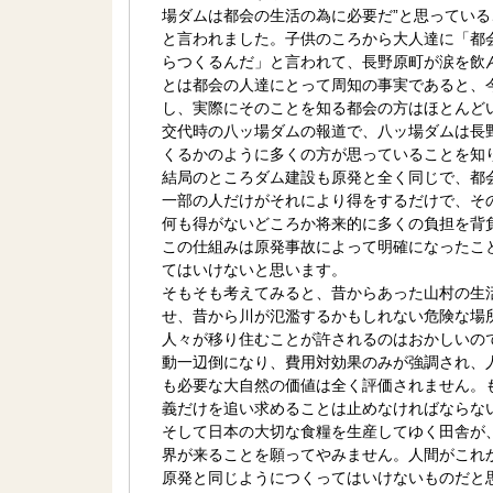
場ダムは都会の生活の為に必要だ”と思ってい
と言われました。子供のころから大人達に「都
らつくるんだ」と言われて、長野原町が涙を飲
とは都会の人達にとって周知の事実であると、
し、実際にそのことを知る都会の方はほとんど
交代時の八ッ場ダムの報道で、八ッ場ダムは長
くるかのように多くの方が思っていることを知
結局のところダム建設も原発と全く同じで、都
一部の人だけがそれにより得をするだけで、そ
何も得がないどころか将来的に多くの負担を背
この仕組みは原発事故によって明確になったこ
てはいけないと思います。
そもそも考えてみると、昔からあった山村の生
せ、昔から川が氾濫するかもしれない危険な場
人々が移り住むことが許されるのはおかしいの
動一辺倒になり、費用対効果のみが強調され、
も必要な大自然の価値は全く評価されません。
義だけを追い求めることは止めなければならな
そして日本の大切な食糧を生産してゆく田舎が
界が来ることを願ってやみません。人間がこれ
原発と同じようにつくってはいけないものだと