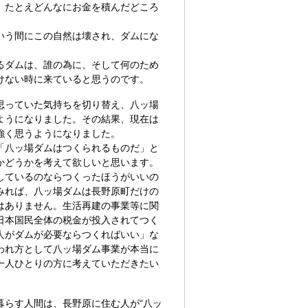
、たとえどんなにお金を積んだどころ
いう間にこの自然は壊され、ダムにな
るダムは、誰の為に、そして何のため
けない時に来ていると思うのです。
思っていた気持ちを切り替え、八ッ場
ようになりました。その結果、現在は
強く思うようになりました。
「八ッ場ダムはつくられるものだ」と
かどうかを考えて欲しいと思います。
しているのならつくったほうがいいの
みれば、八ッ場ダムは長野原町だけの
はありません。生活再建の事業等に関
日本国民全体の税金が投入されてつく
人がダムが必要ならつくればいい」な
われ方として八ッ場ダム事業が本当に
一人ひとりの方に考えていただきたい
暮らす人間は、長野原に住む人が“八ッ