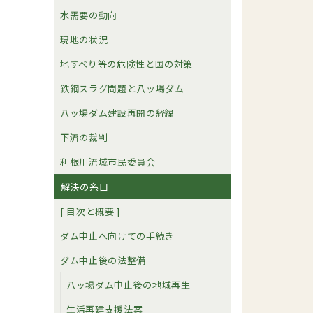
水需要の動向
現地の状況
地すべり等の危険性と国の対策
鉄鋼スラグ問題と八ッ場ダム
八ッ場ダム建設再開の経緯
下流の裁判
利根川流域市民委員会
解決の糸口
[ 目次と概要 ]
ダム中止へ向けての手続き
ダム中止後の法整備
八ッ場ダム中止後の地域再生
生活再建支援法案