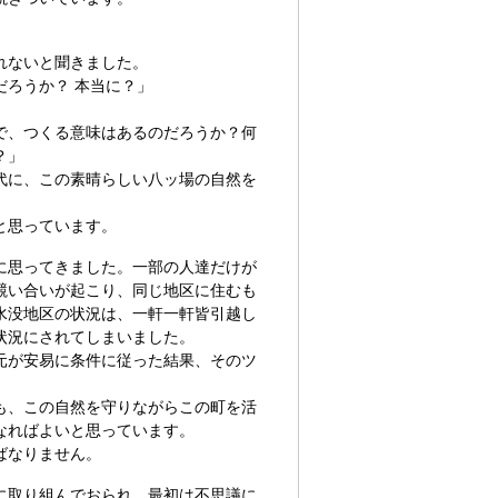
れないと聞きました。
ろうか？ 本当に？」
で、つくる意味はあるのだろうか？何
？」
代に、この素晴らしい八ッ場の自然を
と思っています。
に思ってきました。一部の人達だけが
競い合いが起こり、同じ地区に住むも
水没地区の状況は、一軒一軒皆引越し
状況にされてしまいました。
元が安易に条件に従った結果、そのツ
。
も、この自然を守りながらこの町を活
なればよいと思っています。
ばなりません。
に取り組んでおられ、最初は不思議に