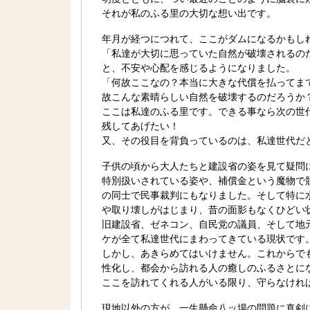
それが私のふる里の大切な想い出です。
年月が経つにつれて、ここがダムになるかもし
「私達が大切に思っていた自然が破壊されるのだ
と、不安や心配を感じるようになりました。
「何故ここなの？本当に大きな代償を払ってま
故こんな素晴らしい自然を破壊するのだろうか
ここは私達のふる里です。できる事なら次の世
残してあげたい！
又、その役目を背負っているのは、私達世代だ
子供の頃から大人たちと建設省の姿を見て疑問
特別扱いされている姿や、補償金という魔物で
の同士で民事裁判にもなりました。そして特に
や取り壊しがはじまり、昔の面影もなくひどい
旧建設省、ゼネコン、自民党の議員、そして地
ケが全て私達世代にまわってきている現状です
しかし、あきらめてはいけません。これからで
性化し、都会から訪れる人の癒しのふるさとに
ここを訪れてくれる人がいる限り、守らなけれ
現地以外の方が、一生懸命八ッ場の問題に真剣