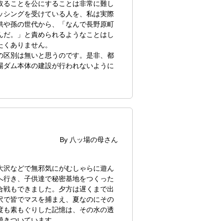
取ることを公にすることは非常に難し
ッシングを受けている人を、私は実際
供や孫の世代から、「なんで長野原町
んだ。」と責められるようなことはし
たくありません。
の区別は無いと思うのです。是非、都
場ダム本体の建設が行われないように
By 八ッ場の母さん
大沢などで無邪気にがむしゃらに遊ん
へ行き、子供達で秘密基地をつくった
合戦もできました。夕方は遅くまで出
沢で皆でマスを捕まえ、夏なのにその
度も素もぐりした記憶は、その水の透
焼きついています。