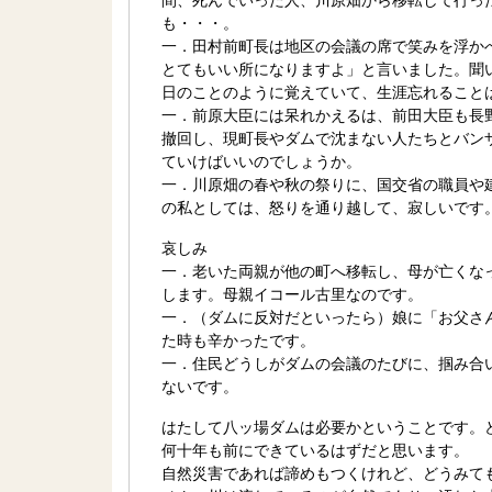
も・・・。
一．田村前町長は地区の会議の席で笑みを浮か
とてもいい所になりますよ」と言いました。聞
日のことのように覚えていて、生涯忘れること
一．前原大臣には呆れかえるは、前田大臣も長
撤回し、現町長やダムで沈まない人たちとバン
ていけばいいのでしょうか。
一．川原畑の春や秋の祭りに、国交省の職員や
の私としては、怒りを通り越して、寂しいです
哀しみ
一．老いた両親が他の町へ移転し、母が亡くな
します。母親イコール古里なのです。
一．（ダムに反対だといったら）娘に「お父さ
た時も辛かったです。
一．住民どうしがダムの会議のたびに、掴み合
ないです。
はたして八ッ場ダムは必要かということです。
何十年も前にできているはずだと思います。
自然災害であれば諦めもつくけれど、どうみて