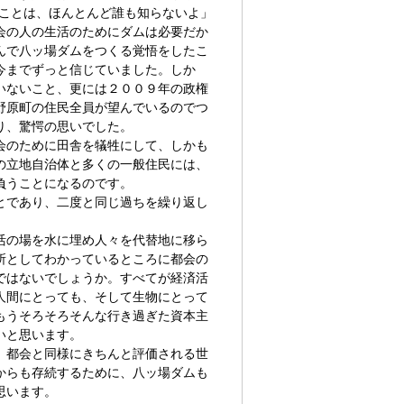
ることは、ほんとんど誰も知らないよ」
会の人の生活のためにダムは必要だか
んで八ッ場ダムをつくる覚悟をしたこ
今までずっと信じていました。しか
いないこと、更には２００９年の政権
野原町の住民全員が望んでいるのでつ
り、驚愕の思いでした。
会のために田舎を犠牲にして、しかも
の立地自治体と多くの一般住民には、
負うことになるのです。
とであり、二度と同じ過ちを繰り返し
活の場を水に埋め人々を代替地に移ら
所としてわかっているところに都会の
ではないでしょうか。すべてが経済活
人間にとっても、そして生物にとって
もうそろそろそんな行き過ぎた資本主
いと思います。
、都会と同様にきちんと評価される世
からも存続するために、八ッ場ダムも
思います。