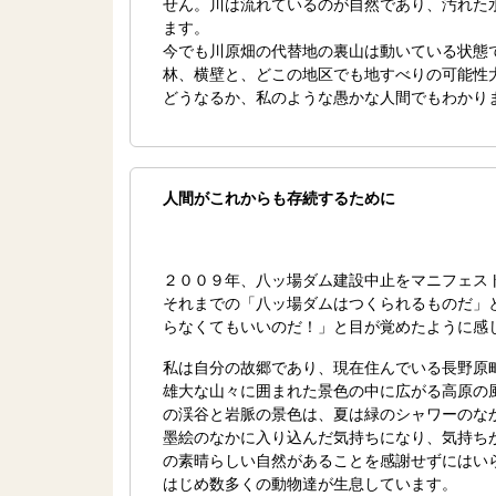
せん。川は流れているのが自然であり、汚れた
ます。
今でも川原畑の代替地の裏山は動いている状態
林、横壁と、どこの地区でも地すべりの可能性
どうなるか、私のような愚かな人間でもわかり
人間がこれからも存続するために
２００９年、八ッ場ダム建設中止をマニフェス
それまでの「八ッ場ダムはつくられるものだ」
らなくてもいいのだ！」と目が覚めたように感
私は自分の故郷であり、現在住んでいる長野原
雄大な山々に囲まれた景色の中に広がる高原の
の渓谷と岩脈の景色は、夏は緑のシャワーのな
墨絵のなかに入り込んだ気持ちになり、気持ち
の素晴らしい自然があることを感謝せずにはい
はじめ数多くの動物達が生息しています。