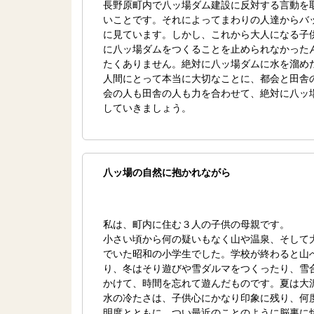
長野原町内で八ッ場ダム建設に反対する言動を
いことです。それによってまわりの人達からバ
に見ています。しかし、これから大人になる子
に八ッ場ダムをつくることを止められなかった
たくありません。絶対に八ッ場ダムに水を溜め
人間にとって本当に大切なことに、都会と田舎
会の人も田舎の人も力を合わせて、絶対に八ッ
していきましょう。
八ッ場の自然に抱かれながら
私は、町内に住む３人の子供の母親です。
小さい頃から何の疑いもなく山や温泉、そして
でいた昭和の小学生でした。学校が終わると山
り、冬はそり遊びや雪ダルマをつくったり、雪
かけて、時間を忘れて遊んだものです。夏は大
水の冷たさは、子供心にかなり印象に残り、何
明度とともに、つい最近のことのように脳裏に