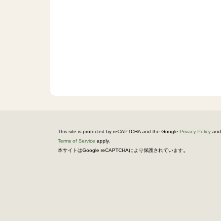
This site is protected by reCAPTCHA and the Google
Privacy Policy
and
Terms of Service
apply.
。
本サイトはGoogle reCAPTCHAにより保護されています