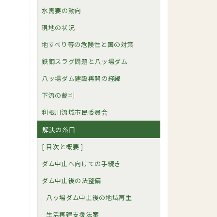
水需要の動向
現地の状況
地すべり等の危険性と国の対策
鉄鋼スラグ問題と八ッ場ダム
八ッ場ダム建設再開の経緯
下流の裁判
利根川流域市民委員会
解決の糸口
[ 目次と概要 ]
ダム中止へ向けての手続き
ダム中止後の法整備
八ッ場ダム中止後の地域再生
生活再建支援法案