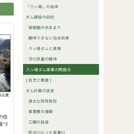
「八ッ場」の由来
ダム建設の目的
首都圏の水あまり
期待できない治水効果
八ッ場ダムと発電
河川流量の維持
八ッ場ダム事業の問題点
[ 目次と概要 ]
ダム計画の迷走
過大な財政負担
事業費の増額
の住
工期の延長
基づ
死の川だった吾妻川