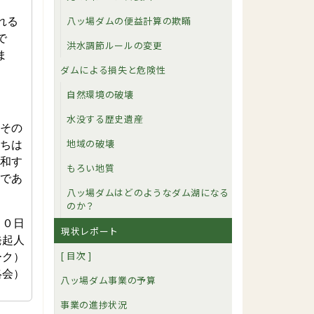
八ッ場ダムの便益計算の欺瞞
れる
で
洪水調節ルールの変更
ま
ダムによる損失と危険性
自然環境の破壊
水没する歴史遺産
その
地域の破壊
ちは
和す
もろい地質
であ
八ッ場ダムはどのようなダム湖になる
のか？
１０日
現状レポート
発起人
[ 目次 ]
ーク）
絡会）
八ッ場ダム事業の予算
事業の進捗状況