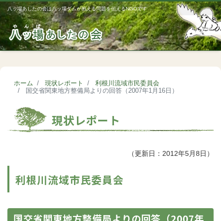
八ッ場あしたの会は八ッ場ダムが抱える問題を伝えるNGOです
Me
ホーム
現状レポート
利根川流域市民委員会
国交省関東地方整備局よりの回答（2007年1月16日）
現状レポート
（更新日：2012年5月8日）
利根川流域市民委員会
国交省関東地方整備局よりの回答（2007年