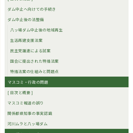
ダム中止へ向けての手続き
ダム中止後の法整備
八ッ場ダム中止後の地域再生
生活再建支援法案
民主党議連による試案
国会に提出された特措法案
特措法案の仕組みと問題点
マスコミ・行政の問題
[ 目次と概要 ]
マスコミ報道の誤り
関係都県知事の事実認識
河川ムラと八ッ場ダム