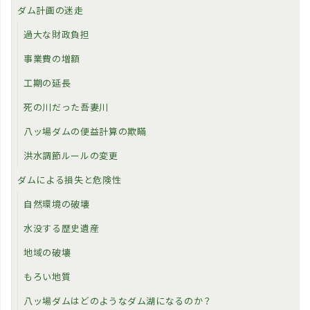
ダム計画の迷走
過大な財政負担
事業費の増額
工期の延長
死の川だった吾妻川
八ッ場ダムの便益計算の欺瞞
洪水調節ルールの変更
ダムによる損失と危険性
自然環境の破壊
水没する歴史遺産
地域の破壊
もろい地質
八ッ場ダムはどのようなダム湖になるのか？