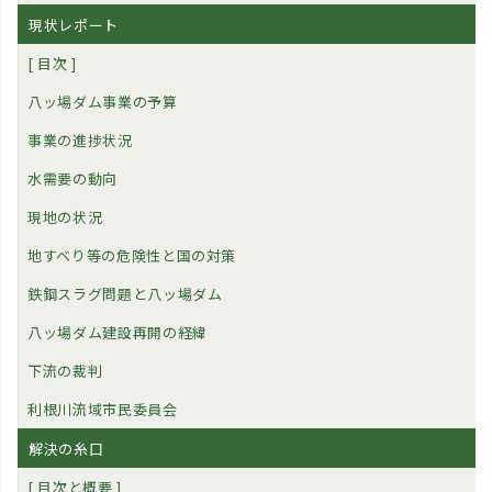
現状レポート
[ 目次 ]
八ッ場ダム事業の予算
事業の進捗状況
水需要の動向
現地の状況
地すべり等の危険性と国の対策
鉄鋼スラグ問題と八ッ場ダム
八ッ場ダム建設再開の経緯
下流の裁判
利根川流域市民委員会
解決の糸口
[ 目次と概要 ]