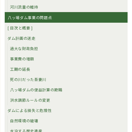
河川流量の維持
八ッ場ダム事業の問題点
[ 目次と概要 ]
ダム計画の迷走
過大な財政負担
事業費の増額
工期の延長
死の川だった吾妻川
八ッ場ダムの便益計算の欺瞞
洪水調節ルールの変更
ダムによる損失と危険性
自然環境の破壊
水没する歴史遺産