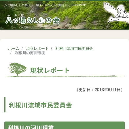
八ッ場あしたの会は八ッ場ダムが抱える問題を伝えるNGOです
Me
ホーム
現状レポート
利根川流域市民委員会
利根川の河川環境
現状レポート
（更新日：2013年6月1日）
利根川流域市民委員会
利根川の河川環境