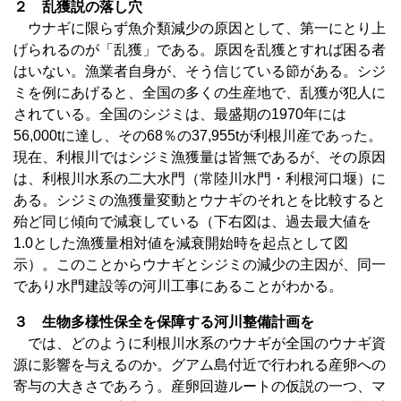
２ 乱獲説の落し穴
ウナギに限らず魚介類減少の原因として、第一にとり上
げられるのが「乱獲」である。原因を乱獲とすれば困る者
はいない。漁業者自身が、そう信じている節がある。シジ
ミを例にあげると、全国の多くの生産地で、乱獲が犯人に
されている。全国のシジミは、最盛期の1970年には
56,000tに達し、その68％の37,955tが利根川産であった。
現在、利根川ではシジミ漁獲量は皆無であるが、その原因
は、利根川水系の二大水門（常陸川水門・利根河口堰）に
ある。シジミの漁獲量変動とウナギのそれとを比較すると
殆ど同じ傾向で減衰している（下右図は、過去最大値を
1.0とした漁獲量相対値を減衰開始時を起点として図
示）。このことからウナギとシジミの減少の主因が、同一
であり水門建設等の河川工事にあることがわかる。
３ 生物多様性保全を保障する河川整備計画を
では、どのように利根川水系のウナギが全国のウナギ資
源に影響を与えるのか。グアム島付近で行われる産卵への
寄与の大きさであろう。産卵回遊ルートの仮説の一つ、マ