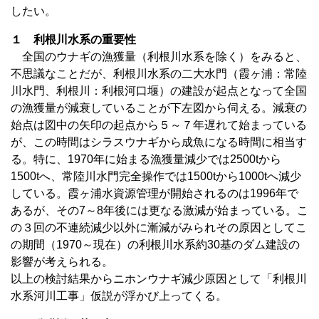
したい。
１ 利根川水系の重要性
全国のウナギの漁獲量（利根川水系を除く）をみると、
不思議なことだが、利根川水系の二大水門（霞ヶ浦：常陸
川水門、利根川：利根河口堰）の建設が起点となって全国
の漁獲量が減衰していることが下左図から伺える。減衰の
始点は図中の矢印の起点から５～７年遅れて始まっている
が、この時間はシラスウナギから成魚になる時間に相当す
る。特に、1970年に始まる漁獲量減少では2500tから
1500tへ、常陸川水門完全操作では1500tから1000tへ減少
している。霞ヶ浦水資源管理が開始されるのは1996年で
あるが、その7～8年後には更なる激減が始まっている。こ
の３回の不連続減少以外に漸減がみられその原因としてこ
の期間（1970～現在）の利根川水系約30基のダム建設の
影響が考えられる。
以上の検討結果からニホンウナギ減少原因として「利根川
水系河川工事」仮説が浮かび上ってくる。