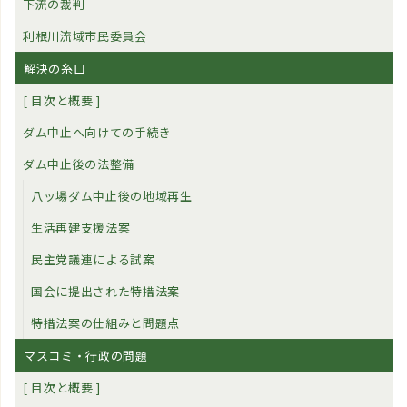
下流の裁判
利根川流域市民委員会
解決の糸口
[ 目次と概要 ]
ダム中止へ向けての手続き
ダム中止後の法整備
八ッ場ダム中止後の地域再生
生活再建支援法案
民主党議連による試案
国会に提出された特措法案
特措法案の仕組みと問題点
マスコミ・行政の問題
[ 目次と概要 ]