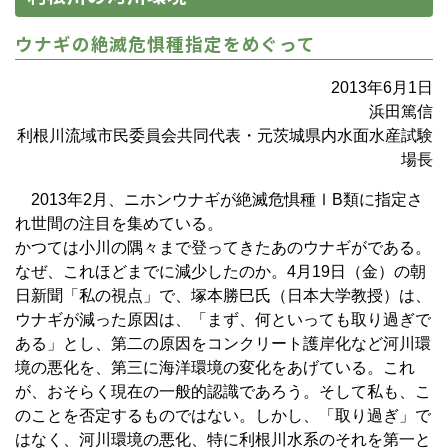
ウナギの絶滅危惧種指定をめぐって
2013年6月1日
浜田篤信
利根川流域市民委員会共同代表・元茨城県内水面水産試験
場長
2013年2月、ニホンウナギが絶滅危惧種ⅠB類に指定さ
れ世間の注目を集めている。
かつては小川の隅々まで登ってきたあのウナギがである。
なぜ、これほどまでに減少したのか。4月19日（金）の朝
日新聞「私の視点」で、塚本勝巳氏（日本大学教授）は、
ウナギが減った原因は、「まず、何といっても取り過ぎで
ある」とし、第二の原因をコンクリート護岸化など河川環
境の悪化を、第三に海洋環境の変化をあげている。これ
が、おそらく現在の一般的認識であろう。そして私も、こ
のことを否定するものではない。しかし、「取り過ぎ」で
はなく、河川環境の悪化、特に利根川水系のそれを第一と