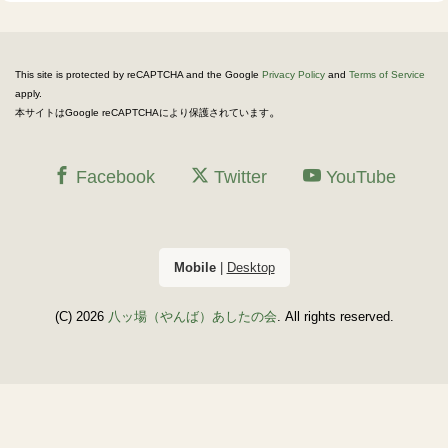
This site is protected by reCAPTCHA and the Google
Privacy Policy
and
Terms of Service
apply.
。
本サイトはGoogle reCAPTCHAにより保護されています
Facebook
Twitter
YouTube
Mobile
|
Desktop
(C) 2026
八ッ場（やんば）あしたの会
. All rights reserved.