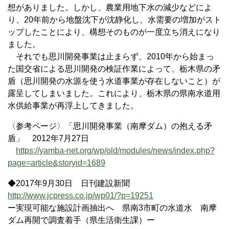
想がありました。しかし、農業用地下水の減少などによ
り、20年前から地盤沈下が沈静化し、水需要の増加がスト
ップしたことにより、構想そのものが一度立ち消えになり
ました。
それでも思川開発事業は止まらず、2010年から始まっ
た国交省による思川開発の検証作業によって、栃木県の矛
盾（思川開発の水源を使う水道事業が存在しないこと）が
露呈してしまいました。これにより、栃木県の県南水道用
水供給事業が再浮上してきました。
〈参考ページ〉「思川開発事業（南摩ダム）の抱える矛
盾」 2012年7月27日
https://yamba-net.org/wp/old/modules/news/index.php?
page=article&storyid=1689
◆2017年9月30日 日刊建設新聞
http://www.jcpress.co.jp/wp01/?p=19251
ー実現可能な施設計画抽出へ 県南3市町の水道水 南摩
ダム再開で調査着手（県生活衛生課）ー