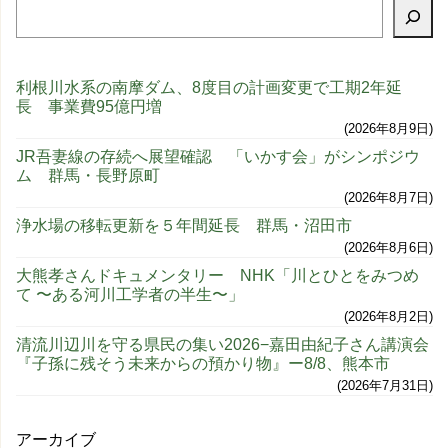
利根川水系の南摩ダム、8度目の計画変更で工期2年延
長 事業費95億円増
2026年8月9日
JR吾妻線の存続へ展望確認 「いかす会」がシンポジウ
ム 群馬・長野原町
2026年8月7日
浄水場の移転更新を５年間延長 群馬・沼田市
2026年8月6日
大熊孝さんドキュメンタリー NHK「川とひとをみつめ
て 〜ある河川工学者の半生〜」
2026年8月2日
清流川辺川を守る県民の集い2026−嘉田由紀子さん講演会
『子孫に残そう未来からの預かり物』ー8/8、熊本市
2026年7月31日
アーカイブ