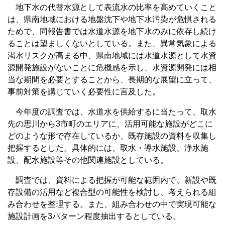
地下水の代替水源として表流水の比率を高めていくこと
は、県南地域における地盤沈下や地下水汚染が危惧される
ためで、同報告書では水道水源を地下水のみに依存し続け
ることは望ましくないとしている。また、異常気象による
渇水リスクが高まる中、県南地域には水道水源として水資
源開発施設がないことに危機感を示し、水資源開発には相
当な期間を必要とすることから、長期的な展望に立って、
事前対策を講じていく必要性に言及した。
今年度の調査では、水道水を供給するに当たって、取水
先の思川から3市町のエリアに、活用可能な施設がどこに
どのような形で存在しているか、既存施設の資料を収集し
把握するとした。具体的には、取水・導水施設、浄水施
設、配水施設等その他関連施設としている。
調査では、資料による把握が可能な範囲内で、新設や既
存設備の活用など複合型の可能性を検討し、考えられる組
み合わせを整理する。また、組み合わせの中で実現可能な
施設計画を3パターン程度抽出するとしている。