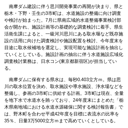
南摩ダム建設に伴う思川開発事業の再開が決まり、県と
栃木・下野・壬生の3市町は、水道施設の整備に向け調査
や検討が始まった。7月に県南広域的水道整備事業検討部
会が開かれ、施設計画等の基礎的な調査検討に着手。県生
活衛生課によると、一級河川思川にある取水堰など既存施
設の活用に向けた調査検討や施設配置を検討、今年度末を
目途に取水候補地を選定し、実現可能な施設計画を抽出し
ていくとしている。施設計画の抽出に伴う水道施設広域化
調査検討業務は、日水コン(東京都新宿区)が担当してい
る。
南摩ダムに保有する県水は、毎秒0.403立方ｍ。県は思
川の取水位置を決め、取水施設や導水施設、浄水場などを
整備し、参画の3市町に供給する計画。3市町は現在、全量
を地下水で水道水を賄っており、24年度末にまとめた「栃
木県南地域における水道水源確保に関する検討報告書」で
は、野木町を合わせ平成42年度を目標に表流水の比率を
35％、日量3万5000立方ｍまで高めていくとしている。