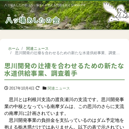
八ッ場あしたの会は八ッ場ダムが抱える問題を伝えるNGOです
Me
ホーム
関連ニュース
思川開発の辻褄を合わせるための新たな水道供給事業、調査着手
思川開発の辻褄を合わせるための新たな
水道供給事業、調査着手
2017年10月4日
関連ニュース
思川とは利根川支流の渡良瀬川の支流です。思川開発事
業の中核となっている南摩ダムは、この思川のさらに支流
の南摩川に計画されています。
思川開発事業の負担金を支払っているのはダム予定地を
抱える栃木県だけではありません。以下の表で示されてい