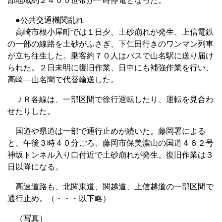
部地域約２４００世帯が一時停電となった。
●公共交通機関乱れ
高崎市根小屋町では１日夕、土砂崩れが発生、上信電鉄
の一部の線路を土砂がふさぎ、下仁田行きのワンマン列車
が立ち往生した。乗客約７０人はバスで山名駅に送り届け
られた。２日未明に復旧作業、日中にも補強作業を行い、
高崎―山名間で代替輸送した。
ＪＲ各線は、一部区間で徐行運転したり、運転を見合わ
せたりした。
国道や県道は一部で通行止めが続いた。藤岡署による
と、午後３時４０分ごろ、藤岡市保美濃山の国道４６２号
神坂トンネル入り口付近で土砂崩れが発生。復旧作業は３
日以降になる。
高速道路も、北関東道、関越道、上信越道の一部区間で
通行止め。（・・・以下略）
（写真）