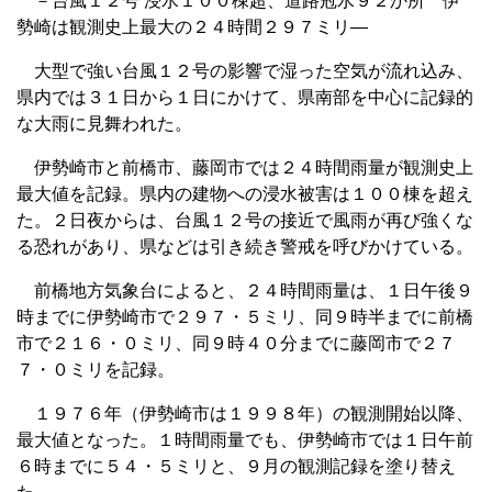
－台風１２号 浸水１００棟超、道路冠水９２か所 伊
勢崎は観測史上最大の２４時間２９７ミリ―
大型で強い台風１２号の影響で湿った空気が流れ込み、
県内では３１日から１日にかけて、県南部を中心に記録的
な大雨に見舞われた。
伊勢崎市と前橋市、藤岡市では２４時間雨量が観測史上
最大値を記録。県内の建物への浸水被害は１００棟を超え
た。２日夜からは、台風１２号の接近で風雨が再び強くな
る恐れがあり、県などは引き続き警戒を呼びかけている。
前橋地方気象台によると、２４時間雨量は、１日午後９
時までに伊勢崎市で２９７・５ミリ、同９時半までに前橋
市で２１６・０ミリ、同９時４０分までに藤岡市で２７
７・０ミリを記録。
１９７６年（伊勢崎市は１９９８年）の観測開始以降、
最大値となった。１時間雨量でも、伊勢崎市では１日午前
６時までに５４・５ミリと、９月の観測記録を塗り替え