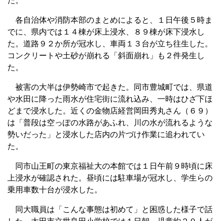
た。
各自治体や消防本部のまとめによると、１日午後５時ま
でに、県内では１４棟が床上浸水、８９棟が床下浸水し
た。道路９２か所が冠水し、車両１３台が立ち往生した。
コンクリートや土砂が崩れる「斜面崩れ」も２件発生し
た。
被害の大半は伊勢崎市で起きた。同市豊城町では、県道
や水田に降った雨水が住宅街に流れ込み、一時はひざ下ほ
どまで浸水した。近くの金物店経営岡田秀丸さん（６９）
は「普段は空っぽの水路があふれ、川の水が流れるような
勢いだった」と浸水した店内の片づけ作業に追われてい
た。
同市山王町の東京福祉大の本館では１日午前９時頃に床
上浸水が確認された。昼頃には駐車場が冠水し、学生らの
乗用車数十台が浸水した。
同大職員は「こんな事態は初めて」と困惑した様子で話