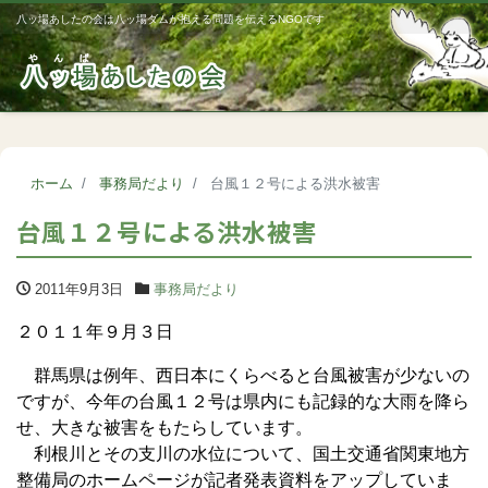
八ッ場あしたの会は八ッ場ダムが抱える問題を伝えるNGOです
Me
ホーム
事務局だより
台風１２号による洪水被害
台風１２号による洪水被害
2011年9月3日
事務局だより
２０１１年９月３日
群馬県は例年、西日本にくらべると台風被害が少ないの
ですが、今年の台風１２号は県内にも記録的な大雨を降ら
せ、大きな被害をもたらしています。
利根川とその支川の水位について、国土交通省関東地方
整備局のホームページが記者発表資料をアップしていま