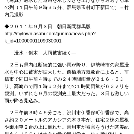
（写真）冠水した道路を水しぶきを上げながら通過する車
の列（１日午前９時３５分、群馬県玉村町下新田で）＝竹
内元撮影
◆２０１１年９月３日 朝日新聞群馬版
http://mytown.asahi.com/gunma/news.php?
k_id=10000001109030001
－浸水・倒木 大雨被害続く―
２日も県内は断続的に強い雨が降り、伊勢崎市の家屋浸
水を中心に被害が拡大した。前橋地方気象台によると、前
橋市で同日午前４時までの２４時間雨量が２１６・５ミ
リ、高崎市で同１時５２分までの１時間雨量が６３ミリを
観測。いずれも９月の観測史上最大だった。３日も激しい
雨が降る見込み。
２日午前３時４５分ごろ、渋川市伊香保町伊香保で、高
さ約２０メートルのアカシアの木３本が、住宅２棟の屋根
や乗用車２台の上に倒れた。乗用車が被害をうけた関美紀