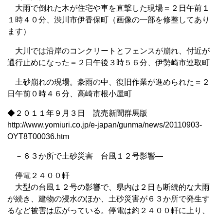
大雨で倒れた木が住宅や車を直撃した現場＝２日午前１
１時４０分、渋川市伊香保町（画像の一部を修整してあり
ます）
大川では沿岸のコンクリートとフェンスが崩れ、付近が
通行止めになった＝２日午後３時５６分、伊勢崎市連取町
土砂崩れの現場。豪雨の中、復旧作業が進められた＝２
日午前０時４６分、高崎市根小屋町
◆２０１１年９月３日 読売新聞群馬版
http://www.yomiuri.co.jp/e-japan/gunma/news/20110903-
OYT8T00036.htm
－６３か所で土砂災害 台風１２号影響―
停電２４００軒
大型の台風１２号の影響で、県内は２日も断続的な大雨
が続き、建物の浸水のほか、土砂災害が６３か所で発生す
るなど被害は広がっている。停電は約２４００軒に上り、