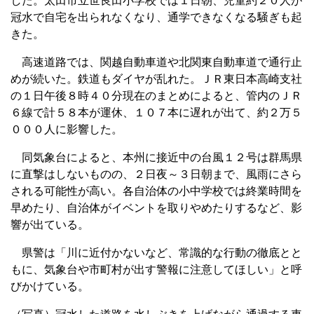
した。太田市立世良田小学校では１日朝、児童約２０人が
冠水で自宅を出られなくなり、通学できなくなる騒ぎも起
きた。
高速道路では、関越自動車道や北関東自動車道で通行止
めが続いた。鉄道もダイヤが乱れた。ＪＲ東日本高崎支社
の１日午後８時４０分現在のまとめによると、管内のＪＲ
６線で計５８本が運休、１０７本に遅れが出て、約２万５
０００人に影響した。
同気象台によると、本州に接近中の台風１２号は群馬県
に直撃はしないものの、２日夜～３日朝まで、風雨にさら
される可能性が高い。各自治体の小中学校では終業時間を
早めたり、自治体がイベントを取りやめたりするなど、影
響が出ている。
県警は「川に近付かないなど、常識的な行動の徹底とと
もに、気象台や市町村が出す警報に注意してほしい」と呼
びかけている。