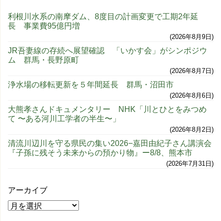
利根川水系の南摩ダム、8度目の計画変更で工期2年延
長 事業費95億円増
2026年8月9日
JR吾妻線の存続へ展望確認 「いかす会」がシンポジウ
ム 群馬・長野原町
2026年8月7日
浄水場の移転更新を５年間延長 群馬・沼田市
2026年8月6日
大熊孝さんドキュメンタリー NHK「川とひとをみつめ
て 〜ある河川工学者の半生〜」
2026年8月2日
清流川辺川を守る県民の集い2026−嘉田由紀子さん講演会
『子孫に残そう未来からの預かり物』ー8/8、熊本市
2026年7月31日
アーカイブ