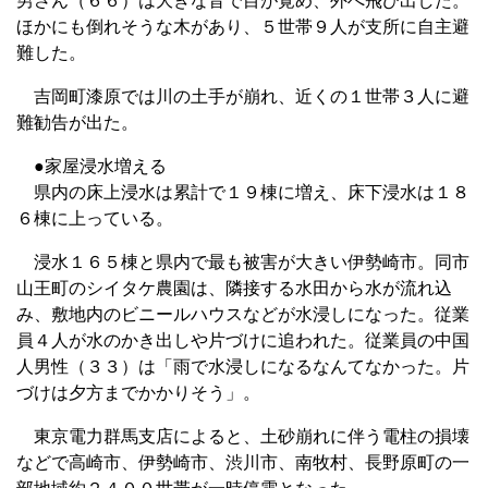
男さん（６６）は大きな音で目が覚め、外へ飛び出した。
ほかにも倒れそうな木があり、５世帯９人が支所に自主避
難した。
吉岡町漆原では川の土手が崩れ、近くの１世帯３人に避
難勧告が出た。
●家屋浸水増える
県内の床上浸水は累計で１９棟に増え、床下浸水は１８
６棟に上っている。
浸水１６５棟と県内で最も被害が大きい伊勢崎市。同市
山王町のシイタケ農園は、隣接する水田から水が流れ込
み、敷地内のビニールハウスなどが水浸しになった。従業
員４人が水のかき出しや片づけに追われた。従業員の中国
人男性（３３）は「雨で水浸しになるなんてなかった。片
づけは夕方までかかりそう」。
東京電力群馬支店によると、土砂崩れに伴う電柱の損壊
などで高崎市、伊勢崎市、渋川市、南牧村、長野原町の一