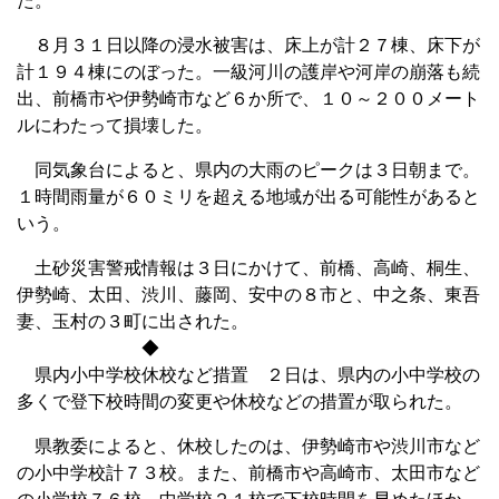
た。
８月３１日以降の浸水被害は、床上が計２７棟、床下が
計１９４棟にのぼった。一級河川の護岸や河岸の崩落も続
出、前橋市や伊勢崎市など６か所で、１０～２００メート
ルにわたって損壊した。
同気象台によると、県内の大雨のピークは３日朝まで。
１時間雨量が６０ミリを超える地域が出る可能性があると
いう。
土砂災害警戒情報は３日にかけて、前橋、高崎、桐生、
伊勢崎、太田、渋川、藤岡、安中の８市と、中之条、東吾
妻、玉村の３町に出された。
◆
県内小中学校休校など措置 ２日は、県内の小中学校の
多くで登下校時間の変更や休校などの措置が取られた。
県教委によると、休校したのは、伊勢崎市や渋川市など
の小中学校計７３校。また、前橋市や高崎市、太田市など