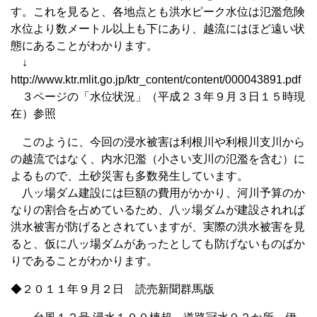
す。これを見ると、各地点とも洪水ピーク水位は氾濫危険
水位より数メートル以上も下にあり、越流にはほど遠い状
態にあることがわかります。
↓
http://www.ktr.mlit.go.jp/ktr_content/content/000043891.pdf
３ページの「水位状況」（平成２３年９月３日１５時現
在）参照
このように、今回の浸水被害は利根川や利根川支川から
の越流ではなく、内水氾濫（小さい支川の氾濫を含む）に
よるもので、土砂災害も多数発生しています。
八ッ場ダム建設には巨額の費用がかかり、河川予算のか
なりの割合を占めているため、八ッ場ダムが建設されれば
洪水被害が防げるとされていますが、実際の洪水被害を見
ると、仮に八ッ場ダムがあったとしても防げないものばか
りであることがわかります。
◆２０１１年９月２日 読売新聞群馬版