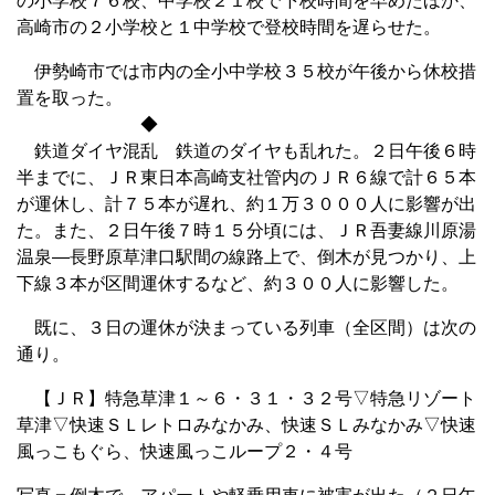
の小学校７６校、中学校２１校で下校時間を早めたほか、
高崎市の２小学校と１中学校で登校時間を遅らせた。
伊勢崎市では市内の全小中学校３５校が午後から休校措
置を取った。
◆
鉄道ダイヤ混乱 鉄道のダイヤも乱れた。２日午後６時
半までに、ＪＲ東日本高崎支社管内のＪＲ６線で計６５本
が運休し、計７５本が遅れ、約１万３０００人に影響が出
た。また、２日午後７時１５分頃には、ＪＲ吾妻線川原湯
温泉―長野原草津口駅間の線路上で、倒木が見つかり、上
下線３本が区間運休するなど、約３００人に影響した。
既に、３日の運休が決まっている列車（全区間）は次の
通り。
【ＪＲ】特急草津１～６・３１・３２号▽特急リゾート
草津▽快速ＳＬレトロみなかみ、快速ＳＬみなかみ▽快速
風っこもぐら、快速風っこループ２・４号