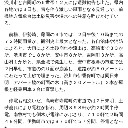
渋川市と吉岡町の６世帯１２人には避難勧告も出た。県内
各地では３日も、雷を伴う激しい風雨となる見通しで、前
橋地方気象台は土砂災害や浸水への注意を呼びかけてい
る。
前橋、伊勢崎、藤岡の３市では、２日午後１０時までの
７２時間雨量が、観測史上最大となった。各自治体や消防
によると、大雨による土砂崩れや流出は、高崎市で３３か
所、渋川市で１８か所、安中市８か所、吉岡町３か所、高
山村１か所と、県全域で発生した。安中市板鼻の市道では
２日早朝、市道ののり面が崩落し、道路が約５０メートル
にわたって土砂で埋まった。渋川市伊香保町では同日未
明、アパート脇の斜面の木（高さ２０メートル）２本が屋
根と軽乗用車２台に直撃した。
停電も相次いだ。高崎市寺尾町の市道では２日未明、土
砂崩れにより電柱が折れ、周辺３９８軒が約２時間半停
電。南牧村でも倒木が電線にかぶさり、７１０軒で２時間
４８分間、伊勢崎市では８７０軒で５７分間、停電となっ