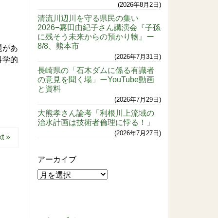
2026年8月2日
清流川辺川を守る県民の集い
2026−嘉田由紀子さん講演会『子孫
に残そう未来からの預かり物』ー
8/8、熊本市
題があ
2026年7月31日
科学的
長崎県の「石木ダムに係る有識者
の意見を聞く場」ーYouTube動画
と資料
2026年7月29日
大熊孝さん論考「利根川上流域の
治水計画は技術者倫理に悖る！」
2026年7月27日
t »
アーカイブ