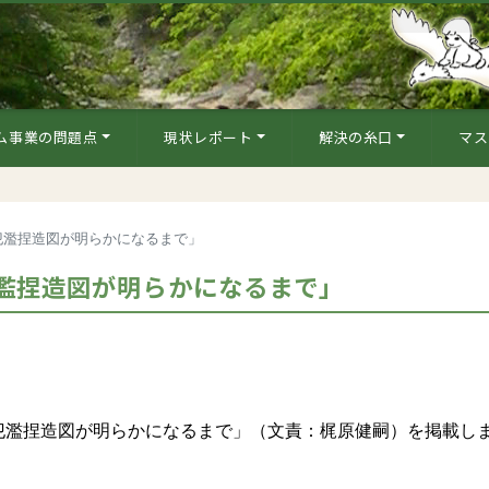
ム事業の問題点
現状レポート
解決の糸口
マス
氾濫捏造図が明らかになるまで」
濫捏造図が明らかになるまで」
濫捏造図が明らかになるまで」（文責：梶原健嗣）を掲載し