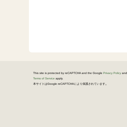
This site is protected by reCAPTCHA and the Google
Privacy Policy
and
Terms of Service
apply.
。
本サイトはGoogle reCAPTCHAにより保護されています