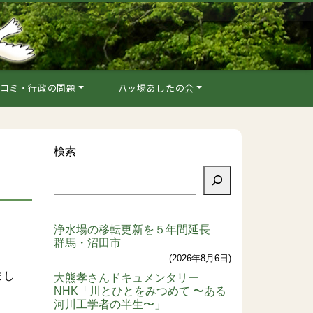
コミ・行政の問題
八ッ場あしたの会
検索
浄水場の移転更新を５年間延長
群馬・沼田市
2026年8月6日
まし
大熊孝さんドキュメンタリー
NHK「川とひとをみつめて 〜ある
河川工学者の半生〜」