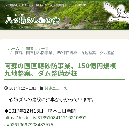
八ッ場あしたの会は八ッ場ダムが抱える問題を伝えるNGOです
Me
ホーム
関連ニュース
阿蘇の国直轄砂防事業、150億円規模 九地整案、ダム整備が柱
阿蘇の国直轄砂防事業、150億円規模
九地整案、ダム整備が柱
2017年12月18日
関連ニュース
砂防ダムの建設に拍車がかかっています。
◆2017年12月13日 熊本日日新聞
https://this.kiji.is/313510841121621089?
c=92619697908483575