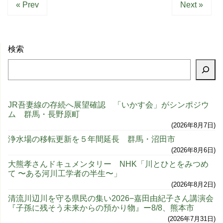
« Prev
Next »
検索
JR吾妻線の存続へ展望確認 「いかす会」がシンポジウ
ム 群馬・長野原町
2026年8月7日
浄水場の移転更新を５年間延長 群馬・沼田市
2026年8月6日
大熊孝さんドキュメンタリー NHK「川とひとをみつめ
て 〜ある河川工学者の半生〜」
2026年8月2日
清流川辺川を守る県民の集い2026−嘉田由紀子さん講演会
『子孫に残そう未来からの預かり物』ー8/8、熊本市
2026年7月31日