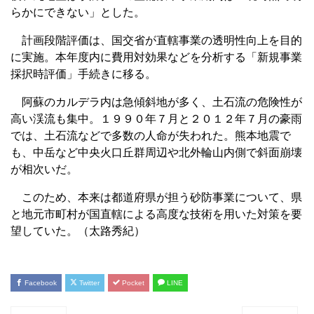
らかにできない」とした。
計画段階評価は、国交省が直轄事業の透明性向上を目的
に実施。本年度内に費用対効果などを分析する「新規事業
採択時評価」手続きに移る。
阿蘇のカルデラ内は急傾斜地が多く、土石流の危険性が
高い渓流も集中。１９９０年７月と２０１２年７月の豪雨
では、土石流などで多数の人命が失われた。熊本地震で
も、中岳など中央火口丘群周辺や北外輪山内側で斜面崩壊
が相次いだ。
このため、本来は都道府県が担う砂防事業について、県
と地元市町村が国直轄による高度な技術を用いた対策を要
望していた。（太路秀紀）
Facebook
Twitter
Pocket
LINE