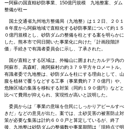
ー阿蘇の国直轄砂防事業、150億円規模 九地整案、ダム
整備が柱ー
国土交通省九州地方整備局（九地整）は１２日、２０１
８年度から阿蘇地域で直轄化する砂防事業について約１５
０億円規模とし、砂防ダムの整備を柱とする案を明らかに
した。熊本市で同日開いた事業化に向けた「計画段階評
価」手続きで有識者委員会に示し、了承された。
国が直轄とする区域は、外輪山に囲まれたカルデラ内の
阿蘇市、高森町、南阿蘇村の約３７９平方キロメートル。
有識者委で九地整は、砂防ダムを柱にする理由として、山
腹を植林で覆うなどする工事（事業費約７７０億円）や、
危険区域の集落を移転する対策（同約１９０億円）などと
比べて費用が抑えられ、実現性が高いと説明した。
委員からは「事業の意味を住民にしっかりアピールすべ
きだ」などの意見が出た。案では、土砂災害の被害防止対
策が必要な集落は計約６００戸と算定しているが、終了
後、九地整は砂防ダムの整備数や事業期間は「現時点で明