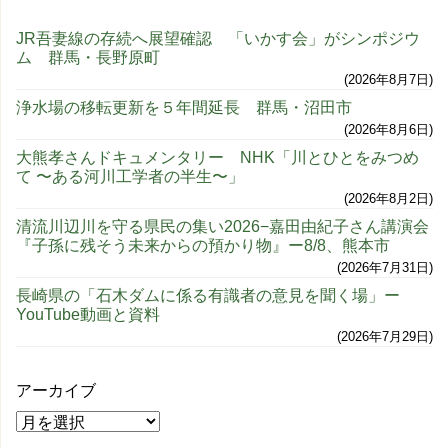
JR吾妻線の存続へ展望確認 「いかす会」がシンポジウ
ム 群馬・長野原町
2026年8月7日
浄水場の移転更新を５年間延長 群馬・沼田市
2026年8月6日
大熊孝さんドキュメンタリー NHK「川とひとをみつめ
て 〜ある河川工学者の半生〜」
2026年8月2日
清流川辺川を守る県民の集い2026−嘉田由紀子さん講演会
『子孫に残そう未来からの預かり物』ー8/8、熊本市
2026年7月31日
長崎県の「石木ダムに係る有識者の意見を聞く場」ー
YouTube動画と資料
2026年7月29日
アーカイブ