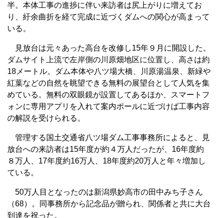
半。本体工事の進捗に伴い来訪者は尻上がりに増えてお
り、紆余曲折を経て完成に近づくダムへの関心が高まって
いる。
見放台は元々あった高台を改修し15年９月に開設した。
ダムサイト上流で左岸側の川原畑地区に位置し、高さは約
18メートル。ダム本体や八ツ場大橋、川原湯温泉、新緑や
紅葉などの自然を眺望できる無料の展望台として人気を集
めている。無料の双眼鏡が設置してあるほか、スマートフ
ォンに専用アプリを入れて案内ポールに近づけば工事内容
の解説を受けられる。
管理する国土交通省八ツ場ダム工事事務所によると、見
放台への来訪者は15年度が約４万人だったが、16年度約
８万人、17年度約16万人、18年度約20万人と年々増加し
ている。
50万人目となったのは新潟県妙高市の田中みち子さん
（68）。同事務所から記念品が贈られ、関係者と共に大台
到達を祝った。