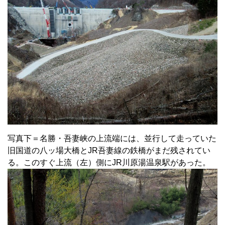
写真下＝名勝・吾妻峡の上流端には、並行して走っていた
旧国道の八ッ場大橋とJR吾妻線の鉄橋がまだ残されてい
る。このすぐ上流（左）側にJR川原湯温泉駅があった。