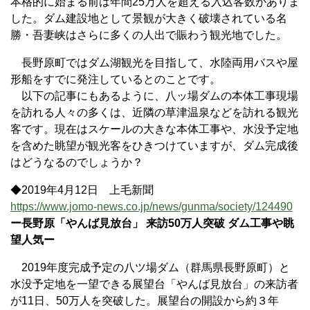
本格的に始まる前は年間25万人を超える入込客数がありま
した。ダム建設地として景観が大きく破壊されている名
勝・吾妻峡はさらに多くの人出で賑わう観光地でした。
長野原町ではダム湖観光を目指して、水陸両用バスや屋
形船をすでに発注しているとのことです。
以下の記事にもあるように、八ッ場ダムの本体工事現場
を訪れる人々の多くは、近隣の草津温泉などを訪れる観光
客です。現在はスケールの大きな本体工事や、水没予定地
を含めた眺望が観光客をひきつけていますが、ダム完成後
はどうなるのでしょうか？
◆2019年4月12日 上毛新聞
https://www.jomo-news.co.jp/news/gunma/society/124490
ー長野原「やんば見放台」 来訪50万人突破 ダム工事や眺
望人気ー
2019年度完成予定の八ツ場ダム（群馬県長野原町）と
水没予定地を一望できる展望台「やんば見放台」の来訪者
が11日、50万人を突破した。展望台の開設から約３年