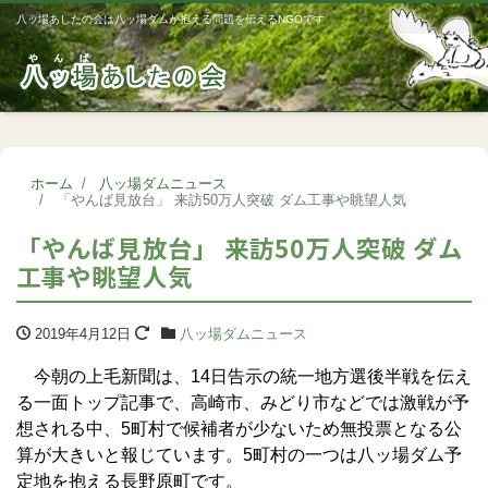
八ッ場あしたの会は八ッ場ダムが抱える問題を伝えるNGOです
Me
ホーム
八ッ場ダムニュース
「やんば見放台」 来訪50万人突破 ダム工事や眺望人気
「やんば見放台」 来訪50万人突破 ダム
工事や眺望人気
2019年4月12日
八ッ場ダムニュース
今朝の上毛新聞は、14日告示の統一地方選後半戦を伝え
る一面トップ記事で、高崎市、みどり市などでは激戦が予
想される中、5町村で候補者が少ないため無投票となる公
算が大きいと報じています。5町村の一つは八ッ場ダム予
定地を抱える長野原町です。