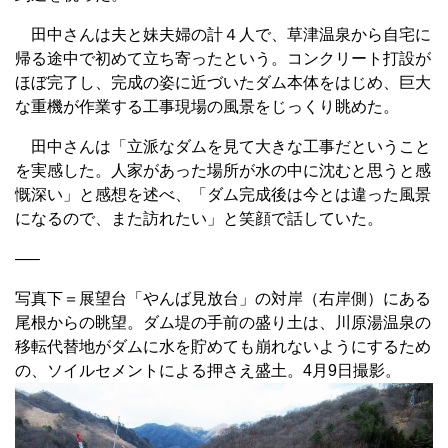
田中さんは夫と妹夫婦の計４人で、草津温泉から自宅に
帰る途中で初めて立ち寄ったという。コンクリート打設が
ほぼ完了し、完成の姿に近づいたダム本体をはじめ、巨大
な重機が作業する工事現場の風景をじっくり眺めた。
田中さんは「立派なダムを見て大きな工事だということ
を実感した。人家があった場所が水の中に沈むと思うと感
慨深い」と感想を述べ、「ダム完成後は今とは違った風景
になるので、また訪れたい」と笑顔で話していた。
—–
写真下＝展望台「やんば見放台」の対岸（右岸側）にある
尾根からの眺望。ダム堤の手前の盛り土は、川原湯温泉の
移転代替地がダムに水を貯めても崩れないようにするため
の、ソイルセメントによる押さえ盛土。4月9日撮影。