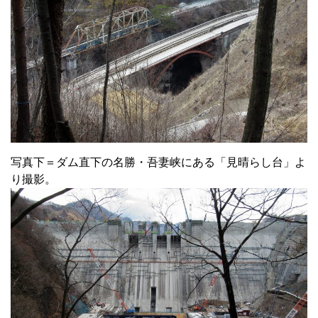
写真下＝ダム直下の名勝・吾妻峡にある「見晴らし台」よ
り撮影。