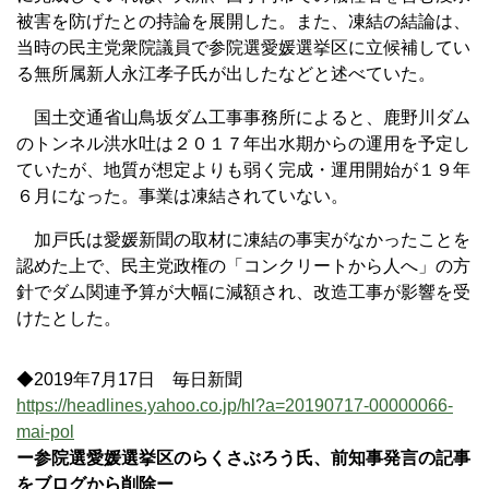
被害を防げたとの持論を展開した。また、凍結の結論は、
当時の民主党衆院議員で参院選愛媛選挙区に立候補してい
る無所属新人永江孝子氏が出したなどと述べていた。
国土交通省山鳥坂ダム工事事務所によると、鹿野川ダム
のトンネル洪水吐は２０１７年出水期からの運用を予定し
ていたが、地質が想定よりも弱く完成・運用開始が１９年
６月になった。事業は凍結されていない。
加戸氏は愛媛新聞の取材に凍結の事実がなかったことを
認めた上で、民主党政権の「コンクリートから人へ」の方
針でダム関連予算が大幅に減額され、改造工事が影響を受
けたとした。
◆2019年7月17日 毎日新聞
https://headlines.yahoo.co.jp/hl?a=20190717-00000066-
mai-pol
ー参院選愛媛選挙区のらくさぶろう氏、前知事発言の記事
をブログから削除ー