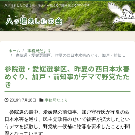
八ッ場あしたの会は八ッ場ダムが抱える問題を伝えるNGOです
Me
ホーム
事務局だより
参院選・愛媛選挙区、昨夏の西日本水害めぐり、加戸・前知事がデマで野党たたき
参院選・愛媛選挙区、昨夏の西日本水害
めぐり、加戸・前知事がデマで野党たた
き
2019年7月18日
事務局だより
参院選の最中、愛媛県の前知事、加戸守行氏が昨夏の西
日本水害を巡り、民主党政権のせいで被害が拡大したとい
うデマを拡散し、野党統一候補に謝罪を要求したことが問
題となっています。