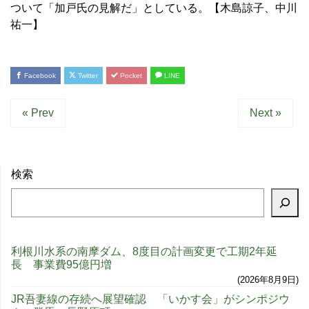
ついて「加戸氏の見解だ」としている。【木島諒子、中川
祐一】
Facebook
Twitter
Pocket
LINE
« Prev
Next »
検索
利根川水系の南摩ダム、8度目の計画変更で工期2年延
長 事業費95億円増
2026年8月9日
JR吾妻線の存続へ展望確認 「いかす会」がシンポジウ