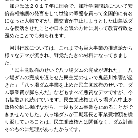
加戸氏は２０１７年に国会で、加計学園問題について安
倍首相擁護の発言をして世論の顰蹙を買って全国的に有名
になった人物ですが、国交省が中止しようとした山鳥坂ダ
ムを復活させたことや日本会議の方針に則って教育行政を
歪めたことでも知られます。
河川行政については、これまでも巨大事業の推進派から
様々なデマが流され、野党たたきの材料になってきまし
た。
「民主党政権のせいで八ッ場ダムの完成が遅れた」「八
ッ場ダムの完成を遅らせた民主党のせいで鬼怒川水害が起
きた」「八ッ場ダム事業を止めた民主党政権のせいで、ダ
ム事業費が膨らんだ」などもすべて悪質なデマですが、今
も拡散され続けています。民主党政権は八ッ場ダム中止を
政権公約に掲げながら、一度もダム事業を止めることがで
きませんでした。八ッ場ダムが工期延長と事業費増額を繰
り返していることは、民主党政権とは関係なく、ダム計画
そのものに無理があったからです。