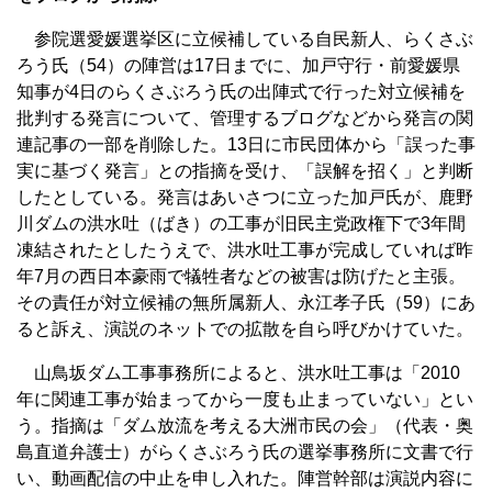
参院選愛媛選挙区に立候補している自民新人、らくさぶ
ろう氏（54）の陣営は17日までに、加戸守行・前愛媛県
知事が4日のらくさぶろう氏の出陣式で行った対立候補を
批判する発言について、管理するブログなどから発言の関
連記事の一部を削除した。13日に市民団体から「誤った事
実に基づく発言」との指摘を受け、「誤解を招く」と判断
したとしている。発言はあいさつに立った加戸氏が、鹿野
川ダムの洪水吐（ばき）の工事が旧民主党政権下で3年間
凍結されたとしたうえで、洪水吐工事が完成していれば昨
年7月の西日本豪雨で犠牲者などの被害は防げたと主張。
その責任が対立候補の無所属新人、永江孝子氏（59）にあ
ると訴え、演説のネットでの拡散を自ら呼びかけていた。
山鳥坂ダム工事事務所によると、洪水吐工事は「2010
年に関連工事が始まってから一度も止まっていない」とい
う。指摘は「ダム放流を考える大洲市民の会」（代表・奥
島直道弁護士）がらくさぶろう氏の選挙事務所に文書で行
い、動画配信の中止を申し入れた。陣営幹部は演説内容に