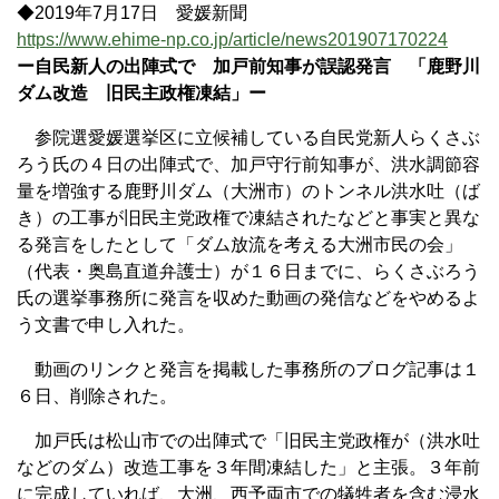
◆2019年7月17日 愛媛新聞
https://www.ehime-np.co.jp/article/news201907170224
ー自民新人の出陣式で 加戸前知事が誤認発言 「鹿野川
ダム改造 旧民主政権凍結」ー
参院選愛媛選挙区に立候補している自民党新人らくさぶ
ろう氏の４日の出陣式で、加戸守行前知事が、洪水調節容
量を増強する鹿野川ダム（大洲市）のトンネル洪水吐（ば
き）の工事が旧民主党政権で凍結されたなどと事実と異な
る発言をしたとして「ダム放流を考える大洲市民の会」
（代表・奥島直道弁護士）が１６日までに、らくさぶろう
氏の選挙事務所に発言を収めた動画の発信などをやめるよ
う文書で申し入れた。
動画のリンクと発言を掲載した事務所のブログ記事は１
６日、削除された。
加戸氏は松山市での出陣式で「旧民主党政権が（洪水吐
などのダム）改造工事を３年間凍結した」と主張。３年前
に完成していれば、大洲、西予両市での犠牲者を含む浸水