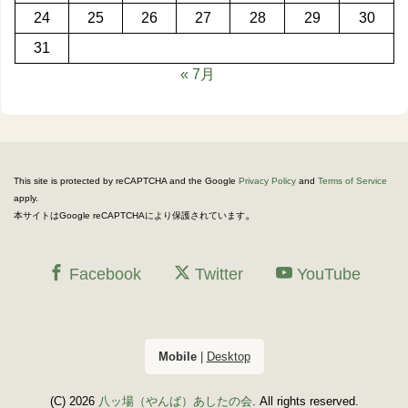
24
25
26
27
28
29
30
31
« 7月
This site is protected by reCAPTCHA and the Google
Privacy Policy
and
Terms of Service
apply.
。
本サイトはGoogle reCAPTCHAにより保護されています
Facebook
Twitter
YouTube
Mobile
|
Desktop
(C) 2026
八ッ場（やんば）あしたの会
. All rights reserved.