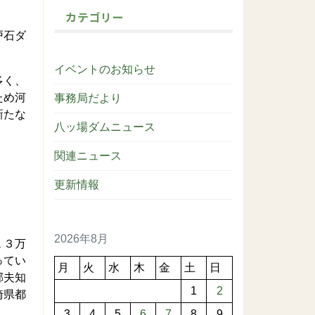
カテゴリー
戸石ダ
イベントのお知らせ
多く、
ため河
事務局だより
新たな
八ッ場ダムニュース
関連ニュース
更新情報
2026年8月
１３万
ってい
月
火
水
木
金
土
日
郁夫知
1
2
崎県都
。
3
4
5
6
7
8
9