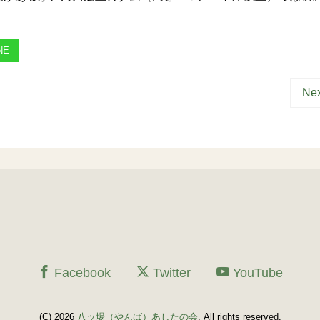
NE
Nex
Facebook
Twitter
YouTube
(C) 2026
八ッ場（やんば）あしたの会
. All rights reserved.