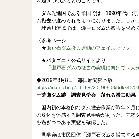
を過ぎつつあるとのことです。
ダム先進国である米国では、1990年代に
ム撤去が進められるようになりました。しか
球磨川流域では、瀬戸石ダムの撤去を求めて
〈参考ページ
★
瀬戸石ダム撤去運動のフェイスブック
★パタゴニア公式サイトより
「瀬戸石ダムの撤去の実現に向けて～人
◆2019年8月8日 毎日新聞熊本版
https://mainichi.jp/articles/20190808/ddl/k43/
ー荒瀬ダム跡 調査見学会 薄れる撤去効果
国内初の本格的なダム撤去作業が昨年３月に
の変化を体感する調査見学会があった。荒瀬
を過ぎつつある実態を確認した。
見学会は市民団体「瀬戸石ダムを撤去する会