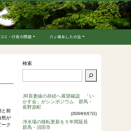
コミ・行政の問題
八ッ場あしたの会
検索
JR吾妻線の存続へ展望確認 「い
かす会」がシンポジウム 群馬・
長野原町
動と前
2026年8月7日
自然が
浄水場の移転更新を５年間延長
ピーク
群馬・沼田市