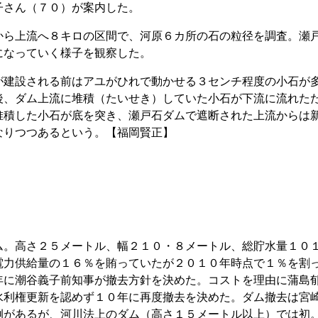
子さん（７０）が案内した。
ら上流へ８キロの区間で、河原６カ所の石の粒径を調査。瀬
になっていく様子を観察した。
建設される前はアユがひれで動かせる３センチ程度の小石が
後、ダム上流に堆積（たいせき）していた小石が下流に流れた
堆積した小石が底を突き、瀬戸石ダムで遮断された上流からは
なりつつあるという。【福岡賢正】
。高さ２５メートル、幅２１０・８メートル、総貯水量１０
電力供給量の１６％を賄っていたが２０１０年時点で１％を割
年に潮谷義子前知事が撤去方針を決めた。コストを理由に蒲島
水利権更新を認めず１０年に再度撤去を決めた。ダム撤去は宮
例があるが、河川法上のダム（高さ１５メートル以上）では初