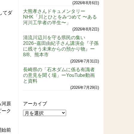
2026年8月6日
大熊孝さんドキュメンタリー
してダ
NHK「川とひとをみつめて 〜ある
河川工学者の半生〜」
2026年8月2日
清流川辺川を守る県民の集い
2026−嘉田由紀子さん講演会『子孫
に残そう未来からの預かり物』ー
8/8、熊本市
2026年7月31日
長崎県の「石木ダムに係る有識者
の意見を聞く場」ーYouTube動画
と資料
2026年7月29日
る河原
アーカイブ
ピーク
開始前