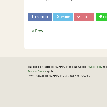
Facebook
Twitter
Pocket
LI
« Prev
This site is protected by reCAPTCHA and the Google
Privacy Policy
and
Terms of Service
apply.
。
本サイトはGoogle reCAPTCHAにより保護されています