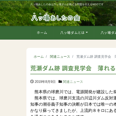
八ッ場あしたの会は八ッ場ダムが抱える問題を伝えるNGOです
ホーム
八ッ場ダムとは
八ッ場ダ
ホーム
関連ニュース
荒瀬ダム跡 調査見学会 
荒瀬ダム跡 調査見学会 薄れ
2019年8月9日
関連ニュース
熊本県の球磨川では、電源開発が建設した発電
熊本県では、球磨川支流の川辺川ダム反対運
知事の潮谷義子知事の決断が日本では唯一の
かなり蘇ってきましたが、上流約８キロにあ