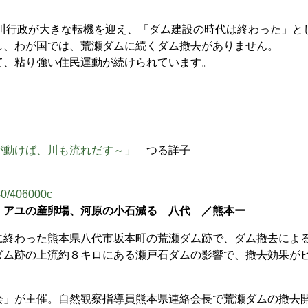
河川行政が大きな転機を迎え、「ダム建設の時代は終わった」と
し、わが国では、荒瀬ダムに続くダム撤去がありません。
、粘り強い住民運動が続けられています。
が動けば、川も流れだす～」
つる詳子
040/406000c
 アユの産卵場、河原の小石減る 八代 ／熊本ー
終わった熊本県八代市坂本町の荒瀬ダム跡で、ダム撤去によ
ダム跡の上流約８キロにある瀬戸石ダムの影響で、撤去効果が
」が主催。自然観察指導員熊本県連絡会長で荒瀬ダムの撤去