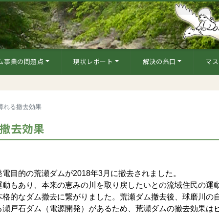
ム事業の問題点
現状レポート
解決の糸口
マス
薄れる撤去効果
る撤去効果
目的の荒瀬ダムが2018年3月に撤去されました。
動もあり、本来の恵みの川を取り戻したいとの流域住民の運
本格的なダム撤去に繋がりました。荒瀬ダム撤去後、球磨川の
る瀬戸石ダム（電源開発）があるため、荒瀬ダムの撤去効果は