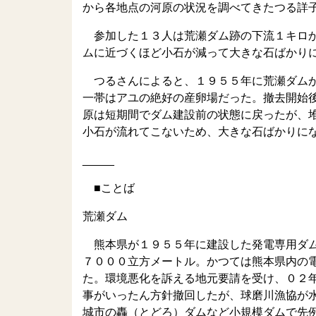
から各地点の河原の状況を調べてきたつる詳
参加した１３人は荒瀬ダム跡の下流１キロか
ムに近づくほど小石が減って大きな石ばかり
つるさんによると、１９５５年に荒瀬ダムが
一帯はアユの絶好の産卵場だった。撤去開始
原は短期間でダム建設前の状態に戻ったが、
小石が流れてこないため、大きな石ばかりに
_____
■ことば
荒瀬ダム
熊本県が１９５５年に建設した発電専用ダム
７０００立方メートル。かつては熊本県内の
た。環境悪化を訴える地元要請を受け、０２
事がいったん方針撤回したが、球磨川漁協が
城市の轟（とどろ）ダムなど小規模ダムで先