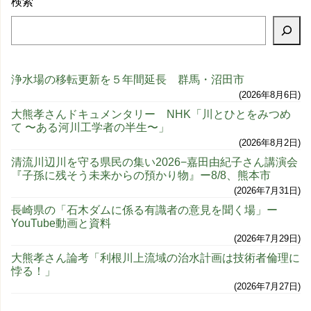
検索
浄水場の移転更新を５年間延長 群馬・沼田市
2026年8月6日
大熊孝さんドキュメンタリー NHK「川とひとをみつめ
て 〜ある河川工学者の半生〜」
2026年8月2日
清流川辺川を守る県民の集い2026−嘉田由紀子さん講演会
『子孫に残そう未来からの預かり物』ー8/8、熊本市
2026年7月31日
長崎県の「石木ダムに係る有識者の意見を聞く場」ー
YouTube動画と資料
2026年7月29日
大熊孝さん論考「利根川上流域の治水計画は技術者倫理に
悖る！」
2026年7月27日