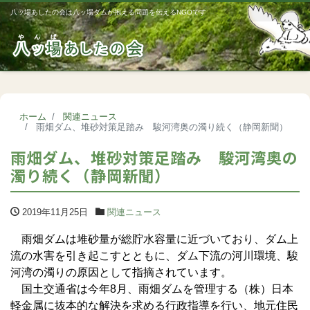
八ッ場あしたの会は八ッ場ダムが抱える問題を伝えるNGOです
Me
ホーム
関連ニュース
雨畑ダム、堆砂対策足踏み 駿河湾奥の濁り続く（静岡新聞）
雨畑ダム、堆砂対策足踏み 駿河湾奥の
濁り続く（静岡新聞）
2019年11月25日
関連ニュース
雨畑ダムは堆砂量が総貯水容量に近づいており、ダム上
流の水害を引き起こすとともに、ダム下流の河川環境、駿
河湾の濁りの原因として指摘されています。
国土交通省は今年8月、雨畑ダムを管理する（株）日本
軽金属に抜本的な解決を求める行政指導を行い、地元住民