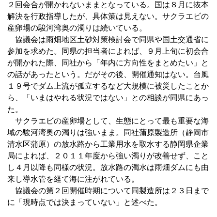
２回会合が開かれないままとなっている。国は８月に抜本
解決を行政指導したが、具体策は見えない。サクラエビの
産卵場の駿河湾奥の濁りは続いている。
協議会は雨畑地区土砂対策検討会で同県や国土交通省に
参加を求めた。同県の担当者によれば、９月上旬に初会合
が開かれた際、同社から「年内に方向性をまとめたい」と
の話があったという。だがその後、開催通知はない。台風
１９号でダム上流が孤立するなど大規模に被災したことか
ら、「いまはやれる状況ではない」との相談が同県にあっ
た。
サクラエビの産卵場として、生態にとって最も重要な海
域の駿河湾奥の濁りは強いまま。同社蒲原製造所（静岡市
清水区蒲原）の放水路から工業用水を取水する静岡県企業
局によれば、２０１１年度から強い濁りが改善せず、こと
し４月以降も同様の状況。放水路の濁水は雨畑ダムにも由
来し導水管を経て海に注がれている。
協議会の第２回開催時期について同製造所は２３日まで
に「現時点では決まっていない」と述べた。