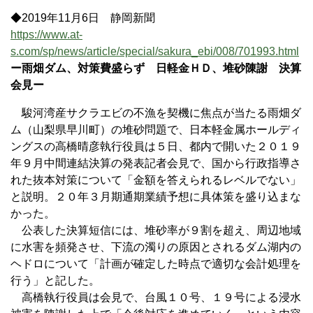
◆2019年11月6日 静岡新聞
https://www.at-
s.com/sp/news/article/special/sakura_ebi/008/701993.html
ー雨畑ダム、対策費盛らず 日軽金ＨＤ、堆砂陳謝 決算
会見ー
駿河湾産サクラエビの不漁を契機に焦点が当たる雨畑ダ
ム（山梨県早川町）の堆砂問題で、日本軽金属ホールディ
ングスの高橋晴彦執行役員は５日、都内で開いた２０１９
年９月中間連結決算の発表記者会見で、国から行政指導さ
れた抜本対策について「金額を答えられるレベルでない」
と説明。２０年３月期通期業績予想に具体策を盛り込まな
かった。
公表した決算短信には、堆砂率が９割を超え、周辺地域
に水害を頻発させ、下流の濁りの原因とされるダム湖内の
ヘドロについて「計画が確定した時点で適切な会計処理を
行う」と記した。
高橋執行役員は会見で、台風１０号、１９号による浸水