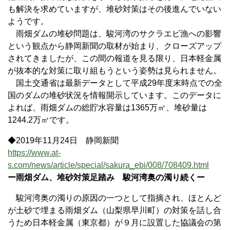
も解決を求めていますが、堆砂対策はその後進んでいない
ようです。
雨畑ダムの堆砂問題は、駿河湾のサクラエビ漁への影響
という観点から静岡新聞の取材が始まり、クローズアップ
されてきましたが、この間の報道を見る限り、日本軽金属
が抜本的な対策に取り組もうという姿勢は見られません。
国土交通省は最新データとして平成29年度末時点での全
国のダムの堆砂状況を情報開示しています。このデータに
よれば、雨畑ダムの総貯水容量は1365万㎥、堆砂量は
1244.2万㎥です。
◆2019年11月24日 静岡新聞
https://www.at-
s.com/news/article/special/sakura_ebi/008/708409.html
ー雨畑ダム、堆砂対策足踏み 駿河湾奥の濁り続くー
駿河湾奥の濁りの原因の一つとして指摘され、ほとんど
が土砂で埋まる雨畑ダム（山梨県早川町）の対策を話し合
うため日本軽金属（東京都）が９月に設置した協議会の第