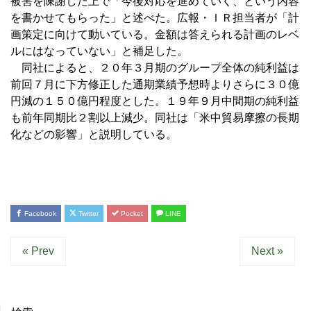
被害を陳謝した上で「今後対応を進めていく、という内容
を書かせてもらった」と述べた。広報・ＩＲ担当者が「計
画策定に向けて動いている。金額は答えられる計画のレベ
ルにはなっていない」と補足した。
同社によると、２０年３月期のグループ全体の純利益は
前回７月に下方修正した通期業績予想時よりさらに３０億
円減の１５０億円程度とした。１９年９月中間期の純利益
も前年同期比２割以上減少。同社は「米中貿易摩擦の長期
化などの影響」と説明している。
Facebook
Twitter
Pocket
LINE
« Prev
Next »