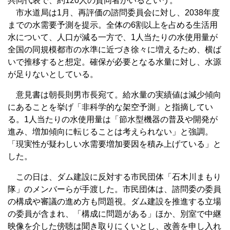
共同代表で、約120人の賛同者がいるという。
市水道局は1月、再評価の諮問委員会に対し、2038年度
までの水需要予測を提示。全体の6割以上を占める生活用
水について、人口が減る一方で、1人当たりの水使用量が
全国の同規模都市の水準に近づき徐々に増えるため、横ば
いで推移すると想定。確保が必要となる水量に対し、水源
が足りないとしている。
意見書は朝長則男市長宛て。給水量の実績値は減少傾向
にあることを挙げ「非科学的な架空予測」と指摘してい
る。1人当たりの水使用量は「節水型機器の普及や開発が
進み、増加傾向に転じることは考えられない」と強調。
「現実性が疑わしい水需要増加要因を積み上げている」と
した。
この日は、ダム建設に反対する市民団体「石木川まもり
隊」のメンバーらが手渡した。市民団体は、諮問委の委員
の構成や審議の進め方も問題視。ダム建設を推進する立場
の委員が含まれ、「構成に問題がある」ほか、別室で中継
映像を介した傍聴は聞き取りにくいとし、改善を申し入れ