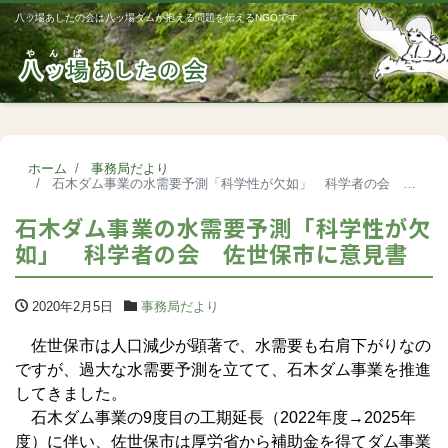
八ッ場あしたの会は八ッ場ダムが抱える問題を伝えるNGOです
Me
ホーム
事務局だより
石木ダム事業の水需要予測「科学性が欠如」 科学者の会 佐世保市に意見書
石木ダム事業の水需要予測「科学性が欠
如」 科学者の会 佐世保市に意見書
2020年2月5日
事務局だより
佐世保市は人口減少が顕著で、水需要も右肩下がりなの
ですが、過大な水需要予測を立てて、石木ダム事業を推進
してきました。
石木ダム事業の9度目の工期延長（2022年度→2025年
度）に伴い、佐世保市は厚労省から補助金を得てダム事業