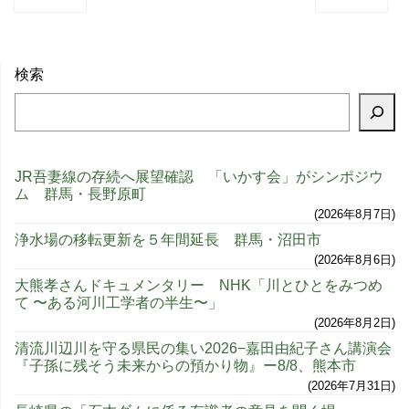
検索
JR吾妻線の存続へ展望確認 「いかす会」がシンポジウ
ム 群馬・長野原町
2026年8月7日
浄水場の移転更新を５年間延長 群馬・沼田市
2026年8月6日
大熊孝さんドキュメンタリー NHK「川とひとをみつめ
て 〜ある河川工学者の半生〜」
2026年8月2日
清流川辺川を守る県民の集い2026−嘉田由紀子さん講演会
『子孫に残そう未来からの預かり物』ー8/8、熊本市
2026年7月31日