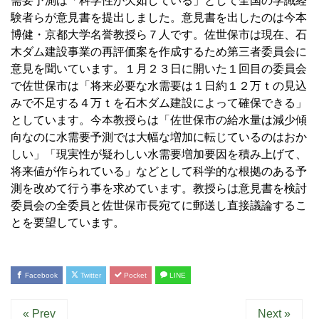
需要予測は「科学性が欠如している」として全国の学識経
験者らが意見書を提出しました。意見書を出したのは今本
博健・京都大学名誉教授ら７人です。佐世保市は現在、石
木ダム建設事業の再評価案を作成するため第三者委員会に
意見を聞いています。１月２３日に開いた１回目の委員会
で佐世保市は「将来必要な水需要は１日約１２万ｔの見込
みで不足する４万ｔを石木ダム建設によって確保できる」
としています。今本教授らは「佐世保市の給水量は減少傾
向なのに水需要予測では大幅な増加に転じているのはおか
しい」「現実性が疑わしい水需要増加要因を積み上げて、
将来値が作られている」などとして科学的な根拠のある予
測を改めて行う事を求めています。教授らは意見書を検討
委員会の全委員と佐世保市長宛てに郵送し直接議論するこ
とを要望しています。
Facebook
Twitter
Pocket
LINE
« Prev
Next »