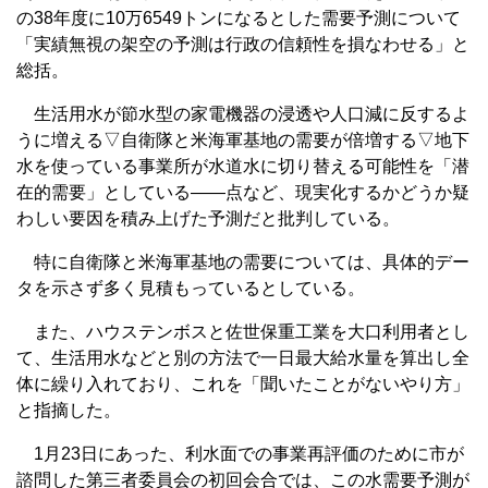
の38年度に10万6549トンになるとした需要予測について
「実績無視の架空の予測は行政の信頼性を損なわせる」と
総括。
生活用水が節水型の家電機器の浸透や人口減に反するよ
うに増える▽自衛隊と米海軍基地の需要が倍増する▽地下
水を使っている事業所が水道水に切り替える可能性を「潜
在的需要」としている――点など、現実化するかどうか疑
わしい要因を積み上げた予測だと批判している。
特に自衛隊と米海軍基地の需要については、具体的デー
タを示さず多く見積もっているとしている。
また、ハウステンボスと佐世保重工業を大口利用者とし
て、生活用水などと別の方法で一日最大給水量を算出し全
体に繰り入れており、これを「聞いたことがないやり方」
と指摘した。
1月23日にあった、利水面での事業再評価のために市が
諮問した第三者委員会の初回会合では、この水需要予測が