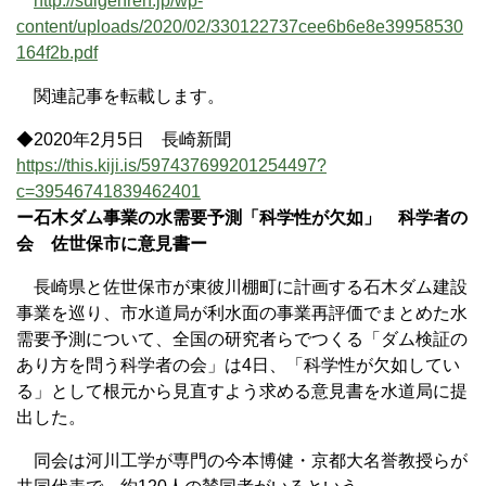
http://suigenren.jp/wp-
content/uploads/2020/02/330122737cee6b6e8e39958530
164f2b.pdf
関連記事を転載します。
◆2020年2月5日 長崎新聞
https://this.kiji.is/597437699201254497?
c=39546741839462401
ー石木ダム事業の水需要予測「科学性が欠如」 科学者の
会 佐世保市に意見書ー
長崎県と佐世保市が東彼川棚町に計画する石木ダム建設
事業を巡り、市水道局が利水面の事業再評価でまとめた水
需要予測について、全国の研究者らでつくる「ダム検証の
あり方を問う科学者の会」は4日、「科学性が欠如してい
る」として根元から見直すよう求める意見書を水道局に提
出した。
同会は河川工学が専門の今本博健・京都大名誉教授らが