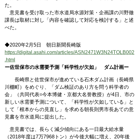
た。
意見書を受け取った市水道局水源対策・企画課の川野徹
課長は取材に対し「内容を確認して対応を検討する」と述
べた。
◆2020年2月5日 朝日新聞長崎版
https://digital.asahi.com/articles/ASN2471W3N24TOLB002
.html
ー佐世保市の水需要予測「科学性が欠如」 ダム計画ー
長崎県と佐世保市が進めている石木ダム計画（長崎県
川棚町）をめぐり、「ダム検証のあり方を問う科学者の
会」（共同代表=今本博健・京都大名誉教授）が4日、市の
新しい水需要予測について、「科学性が欠如している」と
して「根本からの見直し」を求める朝長則男市長あての意
見書を市水道局に提出した。
意見書では、長らく減少傾向にある一日最大給水量
（2018年度は7万7968トン）が今後大幅に増え、20年後