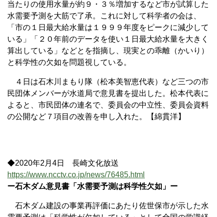
当たりの使用水量が約９・３％増加するなど市が試算した
水需要予測を大筋で了承。これに対して科学者の会は、
「市の１日最大給水量は１９９９年度をピークに減少して
いる」「２０年前のデータを使い１日最大給水量を大きく
算出している」などとを指摘し、現実との乖離（かいり）
と科学性の欠如を問題視している。
４日は石木川まもり隊（松本美智恵代表）など三つの市
民団体メンバーが水道局で意見書を提出した。松本代表に
よると、市民団体の連名で、委員会の中立性、委員会資料
の公開など７項目の改善を申し入れた。【綿貫洋】
◆2020年2月4日 長崎文化放送
https://www.ncctv.co.jp/news/76485.html
ー石木ダム意見書「水需要予測は科学性欠如」ー
石木ダム建設の事業再評価にあたり佐世保市が示した水