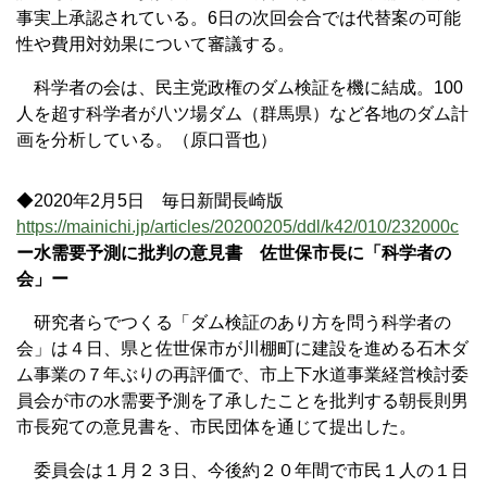
事実上承認されている。6日の次回会合では代替案の可能
性や費用対効果について審議する。
科学者の会は、民主党政権のダム検証を機に結成。100
人を超す科学者が八ツ場ダム（群馬県）など各地のダム計
画を分析している。（原口晋也）
◆2020年2月5日 毎日新聞長崎版
https://mainichi.jp/articles/20200205/ddl/k42/010/232000c
ー水需要予測に批判の意見書 佐世保市長に「科学者の
会」ー
研究者らでつくる「ダム検証のあり方を問う科学者の
会」は４日、県と佐世保市が川棚町に建設を進める石木ダ
ム事業の７年ぶりの再評価で、市上下水道事業経営検討委
員会が市の水需要予測を了承したことを批判する朝長則男
市長宛ての意見書を、市民団体を通じて提出した。
委員会は１月２３日、今後約２０年間で市民１人の１日