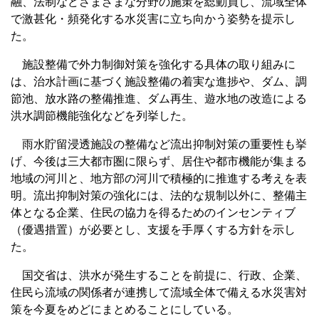
融、法制などさまざまな分野の施策を総動員し、流域全体
で激甚化・頻発化する水災害に立ち向かう姿勢を提示し
た。
施設整備で外力制御対策を強化する具体の取り組みに
は、治水計画に基づく施設整備の着実な進捗や、ダム、調
節池、放水路の整備推進、ダム再生、遊水地の改造による
洪水調節機能強化などを列挙した。
雨水貯留浸透施設の整備など流出抑制対策の重要性も挙
げ、今後は三大都市圏に限らず、居住や都市機能が集まる
地域の河川と、地方部の河川で積極的に推進する考えを表
明。流出抑制対策の強化には、法的な規制以外に、整備主
体となる企業、住民の協力を得るためのインセンティブ
（優遇措置）が必要とし、支援を手厚くする方針を示し
た。
国交省は、洪水が発生することを前提に、行政、企業、
住民ら流域の関係者が連携して流域全体で備える水災害対
策を今夏をめどにまとめることにしている。