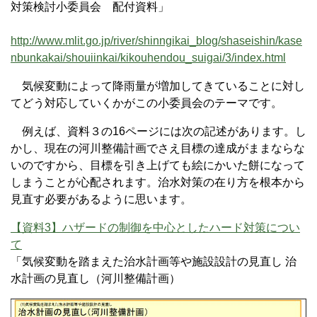
対策検討小委員会 配付資料」
http://www.mlit.go.jp/river/shinngikai_blog/shaseishin/kase
nbunkakai/shouiinkai/kikouhendou_suigai/3/index.html
気候変動によって降雨量が増加してきていることに対し
てどう対応していくかがこの小委員会のテーマです。
例えば、資料３の16ページには次の記述があります。し
かし、現在の河川整備計画でさえ目標の達成がままならな
いのですから、目標を引き上げても絵にかいた餅になって
しまうことが心配されます。治水対策の在り方を根本から
見直す必要があるように思います。
【資料3】ハザードの制御を中心としたハード対策につい
て
「気候変動を踏まえた治水計画等や施設設計の見直し 治
水計画の見直し（河川整備計画）