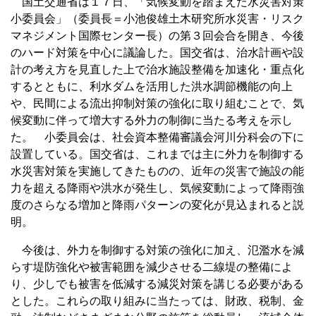
国土交通省は１７日、「気候変動を踏まえた水災害対策
小委員会」（委員長＝小池俊雄土木研究所水災害・リスク
マネジメント国際センター長）の第３回会合を開き、今後
のハード対策を中心に議論した。国交省は、治水計画や設
計の考え方を見直した上で治水施設整備を加速化・重点化
するとともに、利水ダムを活用した洪水調節機能の向上
や、民間による流出抑制対策の強化に取り組むことで、気
候変動に伴って増大する外力の制御に当たる考えを示し
た。 小委員会は、社会資本整備審議会河川分科会の下に
設置している。国交省は、これまでは主に外力を制御する
水災害対策を実施してきたものの、近年の災害で施設の能
力を超える降雨や洪水が発生し、気候変動によって降雨強
度のさらなる増加と降雨パターンの変化が見込まれると説
明。
今後は、外力を制御する対策の強化に加え、氾濫水を減
らす堤防強化や被害範囲を減少させる二線堤の整備によ
り、少しでも被害を低減する減災対策を講じる必要がある
とした。これらの取り組みに当たっては、財政、税制、金