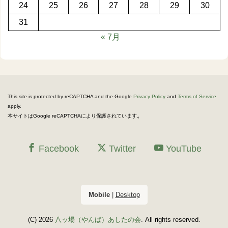
24
25
26
27
28
29
30
31
« 7月
This site is protected by reCAPTCHA and the Google
Privacy Policy
and
Terms of Service
apply.
。
本サイトはGoogle reCAPTCHAにより保護されています
Facebook
Twitter
YouTube
Mobile
|
Desktop
(C) 2026
八ッ場（やんば）あしたの会
. All rights reserved.