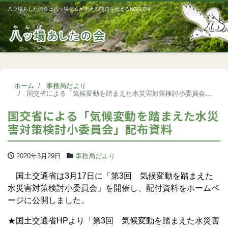
八ッ場あしたの会は八ッ場ダムが抱える問題を伝えるNGOです
Me
ホーム
事務局だより
国交省による「気候変動を踏まえた水災害対策検討小委員会」配布資料
国交省による「気候変動を踏まえた水災
害対策検討小委員会」配布資料
2020年3月29日
事務局だより
国土交通省は3月17日に「第3回 気候変動を踏まえた
水災害対策検討小委員会」を開催し、配付資料をホームペ
ージに公開しました。
★国土交通省HPより「第3回 気候変動を踏まえた水災害