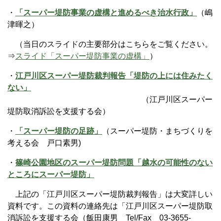
・
「スーパー堤防事業の虚構と進めるべき治水行政」
（嶋
津暉之）
（当日のスライドの主要部分はこちらをご覧ください。
⇒
スライド「スーパー堤防事業の虚構」
）
・
江戸川区スーパー堤防裁判報告「堤防の上には住みたく
ない」
（江戸川区スーパー
堤防取消訴訟を支援する会）
・
「スーパー堤防の足跡」
（スーパー堤防・まちづくりを
考える会 戸口素男)
・
篠崎公園地区のスーパー堤防問題「越水の可能性のない
ところにスーパー堤防」
上記の「江戸川区スーパー堤防裁判報告」は大変詳しい
資料です。この資料の連絡先は「江戸川区スーパー堤防取
消訴訟を支援する会（飯田康男 Tel/Fax 03-3655-