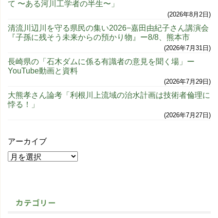
て 〜ある河川工学者の半生〜」
2026年8月2日
清流川辺川を守る県民の集い2026−嘉田由紀子さん講演会
『子孫に残そう未来からの預かり物』ー8/8、熊本市
2026年7月31日
長崎県の「石木ダムに係る有識者の意見を聞く場」ー
YouTube動画と資料
2026年7月29日
大熊孝さん論考「利根川上流域の治水計画は技術者倫理に
悖る！」
2026年7月27日
アーカイブ
カテゴリー