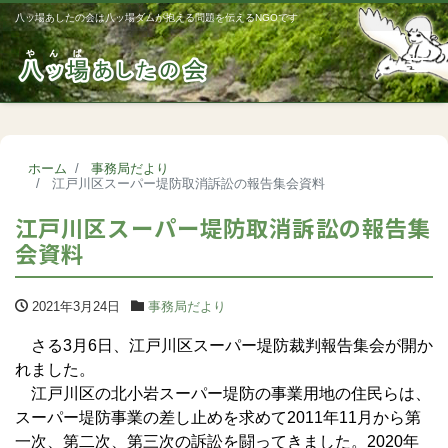
八ッ場あしたの会は八ッ場ダムが抱える問題を伝えるNGOです
Me
ホーム
事務局だより
江戸川区スーパー堤防取消訴訟の報告集会資料
江戸川区スーパー堤防取消訴訟の報告集
会資料
2021年3月24日
事務局だより
さる3月6日、江戸川区スーパー堤防裁判報告集会が開か
れました。
江戸川区の北小岩スーパー堤防の事業用地の住民らは、
スーパー堤防事業の差し止めを求めて2011年11月から第
一次、第二次、第三次の訴訟を闘ってきました。2020年