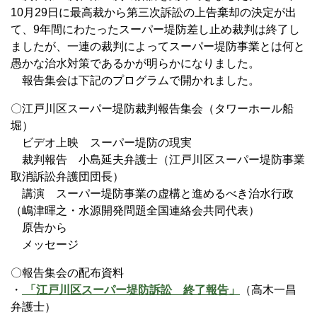
10月29日に最高裁から第三次訴訟の上告棄却の決定が出
て、9年間にわたったスーパー堤防差し止め裁判は終了し
ましたが、一連の裁判によってスーパー堤防事業とは何と
愚かな治水対策であるかが明らかになりました。
報告集会は下記のプログラムで開かれました。
〇江戸川区スーパー堤防裁判報告集会（タワーホール船
堀）
ビデオ上映 スーパー堤防の現実
裁判報告 小島延夫弁護士（江戸川区スーパー堤防事業
取消訴訟弁護団団長）
講演 スーパー堤防事業の虚構と進めるべき治水行政
（嶋津暉之・水源開発問題全国連絡会共同代表）
原告から
メッセージ
〇報告集会の配布資料
・
「江戸川区スーパー堤防訴訟 終了報告」
（高木一昌
弁護士）