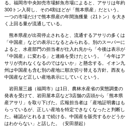
る。福岡市中央卸売市場鮮魚市場によると、アサリは年約
300トン入荷し、その4割ほどが「熊本県産」だという。
一つの市場だけで熊本県産の年間漁獲量（21トン）を大き
く上回る量が流通している。
熊本県産が出荷停止されると、流通するアサリの多くは
「中国産」などの表示になるとみられる。別のスーパーに
よると、水産部門の担当者が仕入れ先から「今後は表示が
『中国産』に変わる」と連絡を受けたという。「今年はア
サリが売れなくなるのではないか」と懸念する。イオン九
州は中国産も含む別の産地に順次切り替える方針。西友も
中国産など正しい産地表示にしていくという。
岩田屋三越（福岡市）は1日、農林水産省の実態調査の
発表を受けて、岩田屋本店など3店舗の店頭から「熊本県
産アサリ」を取り下げた。広報担当者は「産地証明書はも
らっているが、正しい産地を特定できなくなったと判断し
た。確認がとれるまで続ける。中国産を販売するかどうか
はわからない」と話した。（安田朋起）