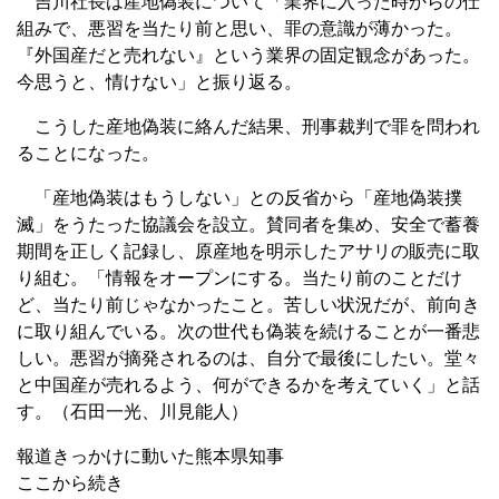
吉川社長は産地偽装について「業界に入った時からの仕
組みで、悪習を当たり前と思い、罪の意識が薄かった。
『外国産だと売れない』という業界の固定観念があった。
今思うと、情けない」と振り返る。
こうした産地偽装に絡んだ結果、刑事裁判で罪を問われ
ることになった。
「産地偽装はもうしない」との反省から「産地偽装撲
滅」をうたった協議会を設立。賛同者を集め、安全で蓄養
期間を正しく記録し、原産地を明示したアサリの販売に取
り組む。「情報をオープンにする。当たり前のことだけ
ど、当たり前じゃなかったこと。苦しい状況だが、前向き
に取り組んでいる。次の世代も偽装を続けることが一番悲
しい。悪習が摘発されるのは、自分で最後にしたい。堂々
と中国産が売れるよう、何ができるかを考えていく」と話
す。（石田一光、川見能人）
報道きっかけに動いた熊本県知事
ここから続き