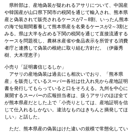
県幹部は、産地偽装が疑われるアサリについて、中国産
や韓国産が山口県下関市の税関を通じて輸入され、熊本県
産と偽装されて販売されるケースが7～8割、いったん熊本
の海で短期間蓄養して熊本県産を名乗るケースが2～3割と
みる。県は大半を占める下関の税関を通じて直接流通する
ケースを問題視し、農林水産省や食品表示を所管する消費
者庁と連携して偽装の根絶に取り組む方針だ。（伊藤秀
樹、大木理恵子）
小売り「証明書信じるしか」
アサリの産地偽装は過去にも相次いでおり、「熊本県
産」を販売しているスーパー各社は仕入れ先から産地証明
書を発行してもらっていると口をそろえる。九州を中心に
展開するスーパーの広報担当者は、扱うアサリのほぼ全て
が熊本県産だとした上で「小売りとしては、産地証明を信
じて仕入れるしかない。違法なものはきちんと摘発してほ
しい」と話した。
ただ、熊本県産の偽装はけた違いの規模で常態化してい