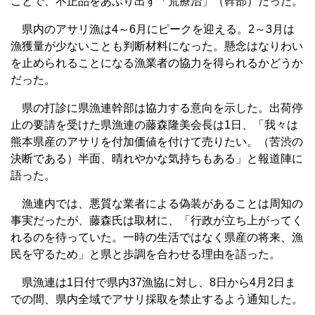
ことで、不正品をあぶり出す「荒療治」（幹部）だった。
県内のアサリ漁は4～6月にピークを迎える。2～3月は
漁獲量が少ないことも判断材料になった。懸念はなりわい
を止められることになる漁業者の協力を得られるかどうか
だった。
県の打診に県漁連幹部は協力する意向を示した。出荷停
止の要請を受けた県漁連の藤森隆美会長は1日、「我々は
熊本県産のアサリを付加価値を付けて売りたい。（苦渋の
決断である）半面、晴れやかな気持ちもある」と報道陣に
語った。
漁連内では、悪質な業者による偽装があることは周知の
事実だったが、藤森氏は取材に、「行政が立ち上がってく
れるのを待っていた。一時の生活ではなく県産の将来、漁
民を守るため」と県と歩調を合わせる理由を語った。
県漁連は1日付で県内37漁協に対し、8日から4月2日ま
での間、県内全域でアサリ採取を禁止するよう通知した。