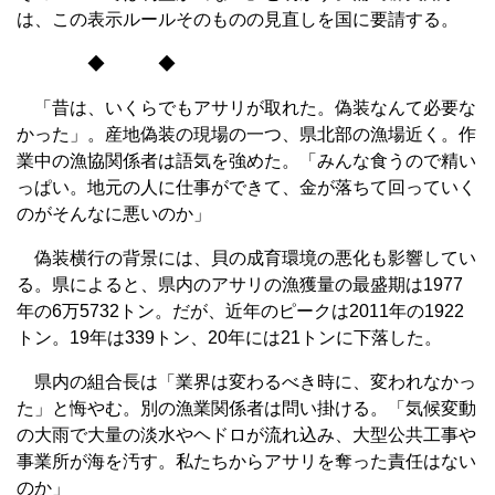
は、この表示ルールそのものの見直しを国に要請する。
◆ ◆
「昔は、いくらでもアサリが取れた。偽装なんて必要な
かった」。産地偽装の現場の一つ、県北部の漁場近く。作
業中の漁協関係者は語気を強めた。「みんな食うので精い
っぱい。地元の人に仕事ができて、金が落ちて回っていく
のがそんなに悪いのか」
偽装横行の背景には、貝の成育環境の悪化も影響してい
る。県によると、県内のアサリの漁獲量の最盛期は1977
年の6万5732トン。だが、近年のピークは2011年の1922
トン。19年は339トン、20年には21トンに下落した。
県内の組合長は「業界は変わるべき時に、変われなかっ
た」と悔やむ。別の漁業関係者は問い掛ける。「気候変動
の大雨で大量の淡水やヘドロが流れ込み、大型公共工事や
事業所が海を汚す。私たちからアサリを奪った責任はない
のか」