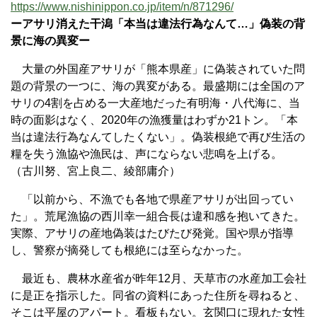
https://www.nishinippon.co.jp/item/n/871296/
ーアサリ消えた干潟「本当は違法行為なんて…」偽装の背
景に海の異変ー
大量の外国産アサリが「熊本県産」に偽装されていた問
題の背景の一つに、海の異変がある。最盛期には全国のア
サリの4割を占める一大産地だった有明海・八代海に、当
時の面影はなく、2020年の漁獲量はわずか21トン。「本
当は違法行為なんてしたくない」。偽装根絶で再び生活の
糧を失う漁協や漁民は、声にならない悲鳴を上げる。
（古川努、宮上良二、綾部庸介）
「以前から、不漁でも各地で県産アサリが出回ってい
た」。荒尾漁協の西川幸一組合長は違和感を抱いてきた。
実際、アサリの産地偽装はたびたび発覚。国や県が指導
し、警察が摘発しても根絶には至らなかった。
最近も、農林水産省が昨年12月、天草市の水産加工会社
に是正を指示した。同省の資料にあった住所を尋ねると、
そこは平屋のアパート。看板もない。玄関口に現れた女性