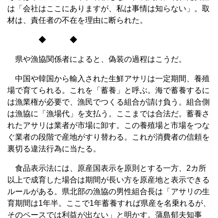
は「会社はここにありますが、私は事情は知らない」。取
材は、責任者の不在を理由に断られた。
◆ ◆
県や漁協関係者によると、偽装の過程はこうだ。
中国や韓国から輸入された生鮮アサリは一定期間、養殖
場で育てられる。これを「蓄養」と呼ぶ。海で蓄養するに
は漁業権が必要で、漁民でつくる組合が請け負う。組合側
は漁協に「漁場代」を支払う。ここまでは合法だ。蓄養さ
れたアサリは業者が市場に卸す。この養殖場と市場をつな
ぐ業者の段階で産地がすり替わる。これが消費者の信頼を
裏切る違法行為に当たる。
食品表示法には、原産国表示を原則とする一方、2カ所
以上で成育した場合は期間が長い方を原産地と表示できる
ルールがある。県北部の漁協の男性組合長は「アサリの生
育期間は1年半。ここで1年蓄養すれば県産を名乗れるが、
そのペースでは利益が出ない」と明かす。蒲島郁夫知事