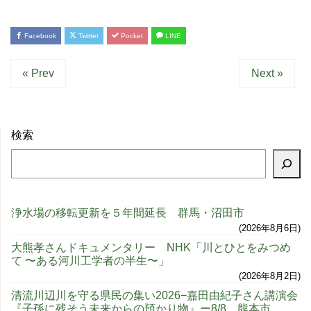
Facebook
Twitter
Pocket
LINE
« Prev
Next »
検索
浄水場の移転更新を５年間延長 群馬・沼田市
2026年8月6日
大熊孝さんドキュメンタリー NHK「川とひとをみつめ
て 〜ある河川工学者の半生〜」
2026年8月2日
清流川辺川を守る県民の集い2026−嘉田由紀子さん講演会
『子孫に残そう未来からの預かり物』ー8/8、熊本市