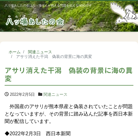
八ッ場あしたの会は八ッ場ダムが抱える問題を伝えるNGOです
Me
ホーム
関連ニュース
アサリ消えた干潟 偽装の背景に海の異変
アサリ消えた干潟 偽装の背景に海の異
変
2022年2月5日
関連ニュース
外国産のアサリが熊本県産と偽装されていたことが問題
となっていますが、その背景に踏み込んだ記事を西日本新
聞が配信しています。
◆2022年2月3日 西日本新聞