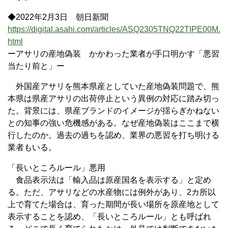
◆2022年2月3日 朝日新聞
https://digital.asahi.com/articles/ASQ2305TNQ22TIPE00M.
html
ーアサリの産地偽装 かかわった業者が手口明かす「悪習
当たり前と」ー
外国産アサリを熊本県産としていた産地偽装問題で、熊
本県は県産アサリの出荷停止という異例の対応に踏み切っ
た。背景には、県産ブランドのイメージが揺らぎかねない
との知事の強い危機感がある。なぜ産地偽装はここまで横
行したのか。過去の過ちを認め、業界の悪習を打ち明ける
業者もいる。
「長いところルール」悪用
食品表示法は「輸入品は原産国名を表示する」と定め
る。ただ、アサリなどの水産物には例外があり、2カ所以
上で育てた場合は、育った期間が長い場所を原産地として
表示することを認め、「長いところルール」とも呼ばれ