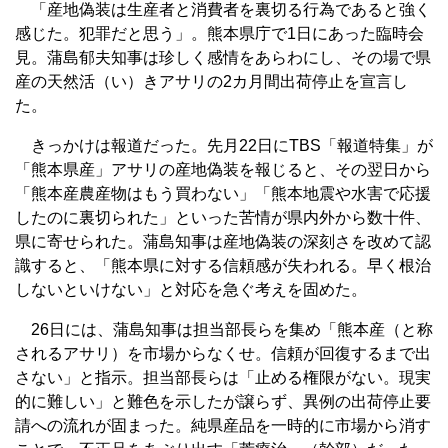
「産地偽装は生産者と消費者を裏切る行為であると強く
感じた。犯罪だと思う」。熊本県庁で1日にあった臨時会
見。蒲島郁夫知事は珍しく感情をあらわにし、その場で県
産の天然活（い）きアサリの2カ月間出荷停止を宣言し
た。
きっかけは報道だった。先月22日にTBS「報道特集」が
「熊本県産」アサリの産地偽装を報じると、その翌日から
「熊本産農産物はもう買わない」「熊本地震や水害で応援
したのに裏切られた」といった苦情が県内外から数十件、
県に寄せられた。蒲島知事は産地偽装の深刻さを改めて認
識すると、「熊本県に対する信頼感が失われる。早く根治
しないといけない」と対応を急ぐ考えを固めた。
26日には、蒲島知事は担当部長らを集め「熊本産（と称
されるアサリ）を市場からなくせ。信頼が回復するまで出
さない」と指示。担当部長らは「止める権限がない。現実
的に難しい」と難色を示したが譲らず、異例の出荷停止要
請への流れが固まった。純県産品を一時的に市場から消す