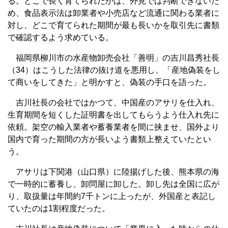
る。どこで長く育てられたかは、外見では判断できないた
め、食品表示法は卸業者や小売店など流通に関わる業者に
対し、どこで育てられた期間が最も長いかを取引先に書類
で確認するよう求めている。
福岡県柳川市の水産物卸売会社「善明」の吉川昌秀社長
（34）はこうした法律の抜け道を悪用し、「産地偽装をし
て商いをしてきた」と明かすと、偽装の手口を語った。
吉川社長の会社ではかつて、中国産のアサリを仕入れ、
生育期間を短くした証明書を出してもらうよう仕入れ先に
依頼。架空の輸入業者や蓄養業者を間に挟ませ、国外より
国内で育った期間の方が長いよう書類上整えていたとい
う。
アサリは下関港（山口県）に陸揚げした後、熊本県の海
で一時的に蓄養し、卸問屋に卸した。卸し先は全国に広が
り、取扱量は年間約7千トンに上ったが、外国産と表記し
ていたのは1割程度だった。