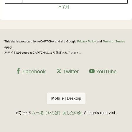
« 7月
This site is protected by reCAPTCHA and the Google
Privacy Policy
and
Terms of Service
apply.
。
本サイトはGoogle reCAPTCHAにより保護されています
Facebook
Twitter
YouTube
Mobile
|
Desktop
(C) 2026
八ッ場（やんば）あしたの会
. All rights reserved.