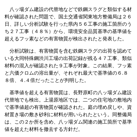
八ッ場ダム建設の代替地などで鉄鋼スラグと類似する材
料が確認された問題で、国土交通省関東地方整備局は２６
日、詳しい分析試験を行った県内５６工事の施工箇所のう
ち２７工事（４８％）から、環境安全品質基準の基準値を
超えるフッ素などの有害物質が検出されたと発表した。
分析試験は、有害物質を含む鉄鋼スラグの出荷を認めて
いる大同特殊鋼渋川工場の出荷記録が残る４７工事、類似
材料の混入が確認された９工事が対象。この結果、フッ素
と六価クロムの溶出量が、それぞれ最大で基準値の６.８
８倍、４.４倍だったことが判明した。
基準値を超える有害物質は、長野原町の八ッ場ダム建設
代替地でも検出。上湯原地区では、二つの住宅地の敷地内
で基準値超の有害物質が確認された。庭の埋め戻しや、資
材置き場の敷き砂利に材料が用いられたという。同整備局
は、この２か所を含め、八ッ場ダム関連の施工箇所で基準
値を超えた材料を撤去する方針だ。