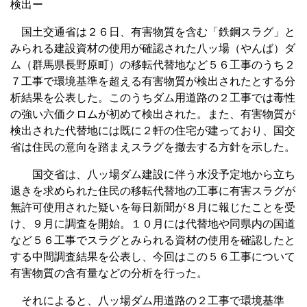
検出ー
国土交通省は２６日、有害物質を含む「鉄鋼スラグ」と
みられる建設資材の使用が確認された八ッ場（やんば）ダ
ム（群馬県長野原町）の移転代替地など５６工事のうち２
７工事で環境基準を超える有害物質が検出されたとする分
析結果を公表した。このうちダム用道路の２工事では毒性
の強い六価クロムが初めて検出された。また、有害物質が
検出された代替地には既に２軒の住宅が建っており、国交
省は住民の意向を踏まえスラグを撤去する方針を示した。
国交省は、八ッ場ダム建設に伴う水没予定地から立ち
退きを求められた住民の移転代替地の工事に有害スラグが
無許可使用された疑いを毎日新聞が８月に報じたことを受
け、９月に調査を開始。１０月には代替地や同県内の国道
など５６工事でスラグとみられる資材の使用を確認したと
する中間調査結果を公表し、今回はこの５６工事について
有害物質の含有量などの分析を行った。
それによると、八ッ場ダム用道路の２工事で環境基準