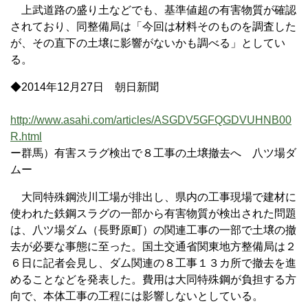
上武道路の盛り土などでも、基準値超の有害物質が確認
されており、同整備局は「今回は材料そのものを調査した
が、その直下の土壌に影響がないかも調べる」としてい
る。
◆2014年12月27日 朝日新聞
http://www.asahi.com/articles/ASGDV5GFQGDVUHNB00
R.html
ー群馬）有害スラグ検出で８工事の土壌撤去へ 八ツ場ダ
ムー
大同特殊鋼渋川工場が排出し、県内の工事現場で建材に
使われた鉄鋼スラグの一部から有害物質が検出された問題
は、八ツ場ダム（長野原町）の関連工事の一部で土壌の撤
去が必要な事態に至った。国土交通省関東地方整備局は２
６日に記者会見し、ダム関連の８工事１３カ所で撤去を進
めることなどを発表した。費用は大同特殊鋼が負担する方
向で、本体工事の工程には影響しないとしている。