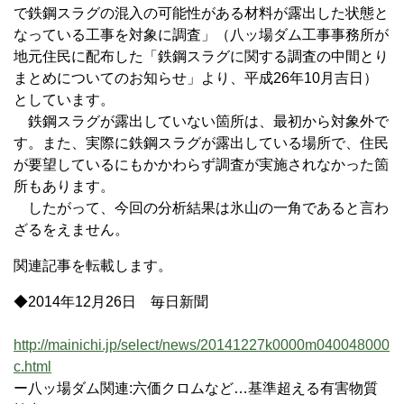
で鉄鋼スラグの混入の可能性がある材料が露出した状態と
なっている工事を対象に調査」（八ッ場ダム工事事務所が
地元住民に配布した「鉄鋼スラグに関する調査の中間とり
まとめについてのお知らせ」より、平成26年10月吉日）
としています。
鉄鋼スラグが露出していない箇所は、最初から対象外で
す。また、実際に鉄鋼スラグが露出している場所で、住民
が要望しているにもかかわらず調査が実施されなかった箇
所もあります。
したがって、今回の分析結果は氷山の一角であると言わ
ざるをえません。
関連記事を転載します。
◆2014年12月26日 毎日新聞
http://mainichi.jp/select/news/20141227k0000m040048000
c.html
ー八ッ場ダム関連:六価クロムなど…基準超える有害物質