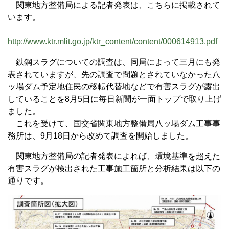
関東地方整備局による記者発表は、こちらに掲載されて
います。
http://www.ktr.mlit.go.jp/ktr_content/content/000614913.pdf
鉄鋼スラグについての調査は、同局によって三月にも発
表されていますが、先の調査で問題とされていなかった八
ッ場ダム予定地住民の移転代替地などで有害スラグが露出
していることを8月5日に毎日新聞が一面トップで取り上げ
ました。
これを受けて、国交省関東地方整備局八ッ場ダム工事事
務所は、9月18日から改めて調査を開始しました。
関東地方整備局の記者発表によれば、環境基準を超えた
有害スラグが検出された工事施工箇所と分析結果は以下の
通りです。