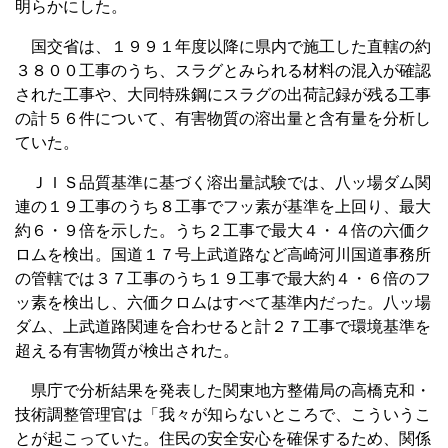
明らかにした。
国交省は、１９９１年度以降に県内で施工した直轄の約
３８００工事のうち、スラグとみられる材料の混入が確認
された工事や、大同特殊鋼にスラグの出荷記録が残る工事
の計５６件について、有害物質の溶出量と含有量を分析し
ていた。
ＪＩＳ品質基準に基づく溶出量試験では、八ッ場ダム関
連の１９工事のうち８工事でフッ素が基準を上回り、最大
約６・９倍を示した。うち２工事で最大４・４倍の六価ク
ロムを検出。国道１７号上武道路など高崎河川国道事務所
の管轄では３７工事のうち１９工事で最大約４・６倍のフ
ッ素を検出し、六価クロムはすべて基準内だった。八ッ場
ダム、上武道路関連を合わせると計２７工事で環境基準を
超える有害物質が検出された。
県庁で分析結果を発表した関東地方整備局の高橋克和・
技術調整管理官は「我々が知らないところで、こういうこ
とが起こっていた。住民の安全安心を確保するため、関係