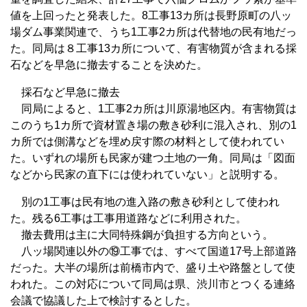
値を上回ったと発表した。8工事13カ所は長野原町の八ッ
場ダム事業関連で、うち1工事2カ所は代替地の民有地だっ
た。同局は８工事13カ所について、有害物質が含まれる採
石などを早急に撤去することを決めた。
採石など早急に撤去
同局によると、1工事2カ所は川原湯地区内。有害物質は
このうち1カ所で資材置き場の敷き砂利に混入され、別の1
カ所では側溝などを埋め戻す際の材料として使われてい
た。いずれの場所も民家が建つ土地の一角。同局は「図面
などから民家の直下には使われていない」と説明する。
別の1工事は民有地の進入路の敷き砂利として使われ
た。残る6工事は工事用道路などに利用された。
撤去費用は主に大同特殊鋼が負担する方向という。
八ッ場関連以外の⑲工事では、すべて国道17号上部道路
だった。大半の場所は前橋市内で、盛り土や路盤として使
われた。この対応について同局は県、渋川市とつくる連絡
会議で協議した上で検討するとした。