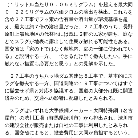
（１リットル当たり０．０５ミリグラム）を超える最大同
０．２２ミリグラムの六価クロムの溶出を検出。これらを
含め２７工事でフッ素の含有量や溶出量が環境基準を超
え、最大は約７倍の溶出量だった。２７工事のうち、長野
原町上湯原地区の代替地には既に２軒の民家が建ち、庭な
どでスラグが地表に露出して住民が触れる可能性もある。
国交省は「家の下ではなく敷地内、庭の一部に使われてい
る」と説明する一方、「できるだけ早く撤去したい。手に
触れない措置も必要だと思う」との見解を示した。
２７工事のうち八ッ場ダム関連は８工事で、基本的にス
ラグを撤去する一方、国道関連の１９工事についてはすぐ
に撤去せず県と対応を協議する。国道の大部分は既に開通
済みのため、交通への影響に配慮したとみられる。
スラグはいずれも大手鉄鋼メーカー・大同特殊鋼（名古
屋市）の渋川工場（群馬県渋川市）から排出され、渋川市
の建設会社が販売または自社の工事に利用したとみられ
る。国交省によると、撤去費用は大同が負担するという。