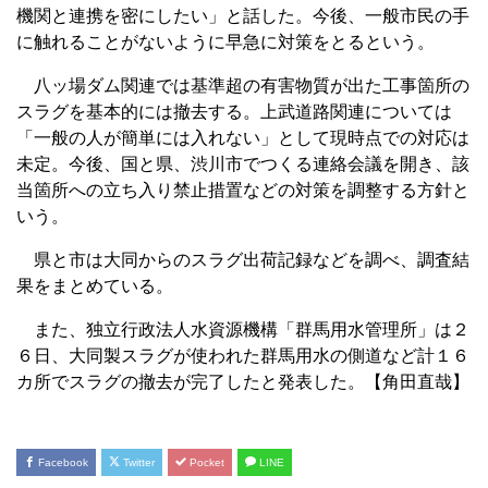
機関と連携を密にしたい」と話した。今後、一般市民の手
に触れることがないように早急に対策をとるという。
八ッ場ダム関連では基準超の有害物質が出た工事箇所の
スラグを基本的には撤去する。上武道路関連については
「一般の人が簡単には入れない」として現時点での対応は
未定。今後、国と県、渋川市でつくる連絡会議を開き、該
当箇所への立ち入り禁止措置などの対策を調整する方針と
いう。
県と市は大同からのスラグ出荷記録などを調べ、調査結
果をまとめている。
また、独立行政法人水資源機構「群馬用水管理所」は２
６日、大同製スラグが使われた群馬用水の側道など計１６
カ所でスラグの撤去が完了したと発表した。【角田直哉】
Facebook
Twitter
Pocket
LINE