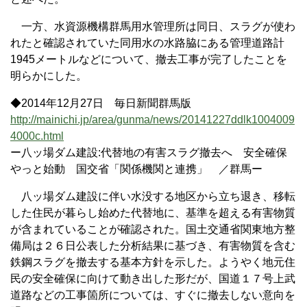
一方、水資源機構群馬用水管理所は同日、スラグが使わ
れたと確認されていた同用水の水路脇にある管理道路計
1945メートルなどについて、撤去工事が完了したことを
明らかにした。
◆2014年12月27日 毎日新聞群馬版
http://mainichi.jp/area/gunma/news/20141227ddlk1004009
4000c.html
ー八ッ場ダム建設:代替地の有害スラグ撤去へ 安全確保
やっと始動 国交省「関係機関と連携」 ／群馬ー
八ッ場ダム建設に伴い水没する地区から立ち退き、移転
した住民が暮らし始めた代替地に、基準を超える有害物質
が含まれていることが確認された。国土交通省関東地方整
備局は２６日公表した分析結果に基づき、有害物質を含む
鉄鋼スラグを撤去する基本方針を示した。ようやく地元住
民の安全確保に向けて動き出した形だが、国道１７号上武
道路などの工事箇所については、すぐに撤去しない意向を