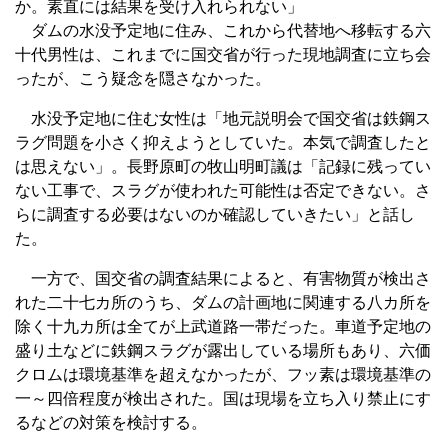
か。素直には結果を受け入れられない」
ダムの水没予定地に住み、これから代替地へ移転する六
十代男性は、これまでに国交省が行った現地調査に立ち会
ったが、こう疑念を隠さなかった。
水没予定地に住む女性は「地元説明会で国交省は鉄鋼ス
ラグ問題を小さく抑えようとしていた。本気で調査したと
は思えない」。長野原町の牧山明町議は「記録に残ってい
ない工事で、スラグが使われた可能性は否定できない。さ
らに調査する必要はないのか確認していきたい」と話し
た。
一方で、国交省の調査結果によると、有害物質が検出さ
れた二十七カ所のうち、ダムの計画地に関連する八カ所を
除く十九カ所は全てが上武道路一帯だった。車道予定地の
盛り土などに鉄鋼スラグが露出している場所もあり、六価
クロムは環境基準を超えなかったが、フッ素は環境基準の
一～四倍程度が検出された。国は現場を立ち入り禁止にす
るなどの対策を検討する。