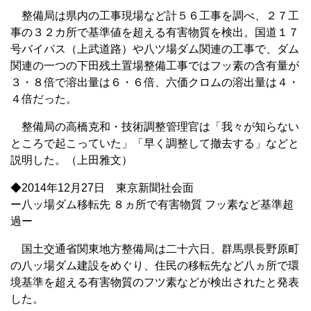
整備局は県内の工事現場など計５６工事を調べ、２７工
事の３２カ所で基準値を超える有害物質を検出。国道１７
号バイパス（上武道路）や八ツ場ダム関連の工事で、ダム
関連の一つの下田残土置場整備工事ではフッ素の含有量が
３・８倍で溶出量は６・６倍、六価クロムの溶出量は４・
４倍だった。
整備局の高橋克和・技術調整管理官は「我々が知らない
ところで起こっていた」「早く調整して撤去する」などと
説明した。（上田雅文）
◆2014年12月27日 東京新聞社会面
ー八ッ場ダム移転先 ８ヵ所で有害物質 フッ素など基準超
過ー
国土交通省関東地方整備局は二十六日、群馬県長野原町
の八ッ場ダム建設をめぐり、住民の移転先など八ヵ所で環
境基準を超える有害物質のフツ素などが検出されたと発表
した。