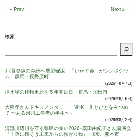
« Prev
Next »
検索
JR吾妻線の存続へ展望確認 「いかす会」がシンポジウ
ム 群馬・長野原町
2026年8月7日
浄水場の移転更新を５年間延長 群馬・沼田市
2026年8月6日
大熊孝さんドキュメンタリー NHK「川とひとをみつめ
て 〜ある河川工学者の半生〜」
2026年8月2日
清流川辺川を守る県民の集い2026−嘉田由紀子さん講演会
『子孫に残そう未来からの預かり物』ー8/8、熊本市