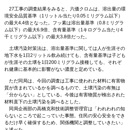
27工事の調査結果をみると、六価クロムは、溶出量の環
境安全品質基準（1リットル当たり0.05ミリグラム以下）
の最大4.4倍となった。フッ素は溶出量基準（0.8ミリグラ
ム以下）の最大6.9倍、含有量基準（1キログラム当たり4
千ミリグラム以下）の最大3.8倍だった。
土壌汚染対策法は、溶出量基準に関しては人が生涯その
地下水を1日2リットル飲み続けても、含有量基準は子ども
が生涯その土壌を1日200ミリグラム接種しても、それぞ
れ健康に基本的に影響がない濃度と定めている。
ただ同局は、今回の調査は工事に使われた材料に有害物
質が含まれているかを調べるもので、土壌汚染の有無は
「分からない」としている。今後は有害物質が検出された
材料直下の土壌汚染を調べるとした。
同局企画部の高橋克和技術調整管理官は「われわれの知
らないところで起こっていた事態。住民の安心安全をでき
るだけ早く確保するため、関係機関と調整していきたい」
と述べた。