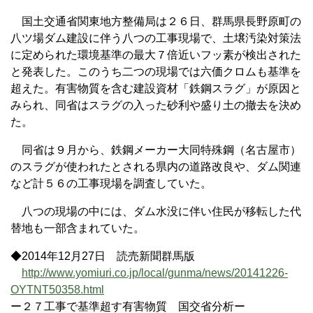
国土交通省関東地方整備局は２６日、群馬県長野原町の
八ツ場ダム建設に伴う八つの工事現場で、土壌汚染対策法
に定められた環境基準の最大７倍近いフッ素が検出された
と発表した。このうち二つの現場では六価クロムも基準を
超えた。有害物質を含む建設資材「鉄鋼スラグ」が原因と
みられ、同省はスラグの入った砂利や盛り土の撤去を決め
た。
同省は９月から、鉄鋼メーカー大同特殊鋼（名古屋市）
のスラグが使われたとされる県内の道路改良や、ダム関連
など計５６の工事現場を調査していた。
八つの現場の中には、ダム水没に伴い住民が移転した代
替地も一部含まれていた。
◆2014年12月27日 読売新聞群馬版
http://www.yomiuri.co.jp/local/gunma/news/20141226-
OYTNT50358.html
ー２７工事で基準超す有害物質 国交省分析ー