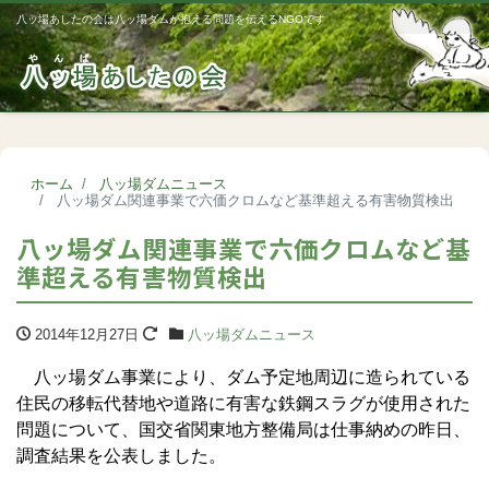
八ッ場あしたの会は八ッ場ダムが抱える問題を伝えるNGOです
Me
ホーム
八ッ場ダムニュース
八ッ場ダム関連事業で六価クロムなど基準超える有害物質検出
八ッ場ダム関連事業で六価クロムなど基
準超える有害物質検出
2014年12月27日
八ッ場ダムニュース
八ッ場ダム事業により、ダム予定地周辺に造られている
住民の移転代替地や道路に有害な鉄鋼スラグが使用された
問題について、国交省関東地方整備局は仕事納めの昨日、
調査結果を公表しました。