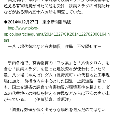
超える有害物質が出た問題を受け、鉄鋼スラグの出荷記録
などがある県内五十六ヵ所を調査していた。
◆2014年12月27日 東京新聞群馬版
http://www.tokyo-
np.co.jp/article/gunma/20141227/CK2014122702000164.h
tml
ー八ッ場代替地など有害物質 住民 不安隠せずー
県内各地で、有害物質の「フッ素」と「六価クロム」を
含む「鉄鋼スラグ」を使った建設資材が使われていた問
題。八ッ場（やんば）ダム（長野原町）の代替地と工事現
場に加え、前橋市内を中心とした国道・上武道路一帯で
も、国土交通省の調査で有害物質が環境基準を超えた。ダ
ムの代替地への移転を控える住民などからは不安の声が上
がっている。 （伊藤弘喜、菅原洋）
「調査は数値が低く出そうな場所を選んだのではない