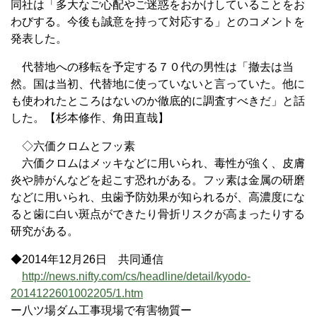
同社は「多大なご心配やご迷惑をおかけしていることをお
わびする。今後も誠意を持って対応する」とのコメントを
発表した。
代替地への移転を予定する７０代の男性は「撤去は当
然。国は当初、代替地に使っていないと言っていた。他に
も使われたところはないのか徹底的に調査すべきだ」と話
した。【杉本修作、角田直哉】
◇六価クロムとフッ素
六価クロムはメッキなどに用いられ、毒性が強く、皮膚
炎や肺がんなどを起こす恐れがある。フッ素は金属の研磨
などに用いられ、虫歯予防効果が知られるが、高濃度にな
ると歯に白い斑点ができたり骨折リスクが高まったりする
研究がある。
◆2014年12月26日 共同通信
http://news.nifty.com/cs/headline/detail/kyodo-
2014122601002205/1.htm
ー八ツ場ダム工事現場で有害物質ー