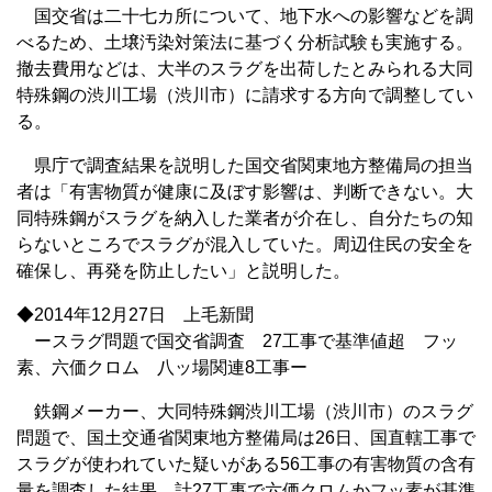
国交省は二十七カ所について、地下水への影響などを調
べるため、土壌汚染対策法に基づく分析試験も実施する。
撤去費用などは、大半のスラグを出荷したとみられる大同
特殊鋼の渋川工場（渋川市）に請求する方向で調整してい
る。
県庁で調査結果を説明した国交省関東地方整備局の担当
者は「有害物質が健康に及ぼす影響は、判断できない。大
同特殊鋼がスラグを納入した業者が介在し、自分たちの知
らないところでスラグが混入していた。周辺住民の安全を
確保し、再発を防止したい」と説明した。
◆2014年12月27日 上毛新聞
ースラグ問題で国交省調査 27工事で基準値超 フッ
素、六価クロム 八ッ場関連8工事ー
鉄鋼メーカー、大同特殊鋼渋川工場（渋川市）のスラグ
問題で、国土交通省関東地方整備局は26日、国直轄工事で
スラグが使われていた疑いがある56工事の有害物質の含有
量を調査した結果、計27工事で六価クロムかフッ素が基準