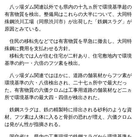
八ッ場ダム関連以外でも県内の十九ヵ所で環境基準超の
有害物質を検出。整備局はこれらの大半について、大同特
殊鋼渋川工場（同県渋川市）が出荷した「鉄鋼スラグ」が
原因とみている。
住民の移転先などでは有害物質を早急に撤去し、大同特
殊鋼に費用を支払わせる方針。
移転先では人が住む住宅が二軒あり、住宅敷地内で環境
基準の約一・六倍のフツ素を検出。
八ッ場ダム関連ではほかに、道路の舗装材からフツ素が
環境基準の六・八倍検出され、二十七ヵ所中で最大だっ
た。有害物質の六価クロムは工事用道路の舗装材など二ヵ
所で環境基準の最大四・四倍が検出された。
鉄鋼スラグは、鉄の精製時に排出される砂利のような資
材。フツ素は人体に入ると骨折の恐れが増え、六価クロム
は発がん性が指摘される。
国交省は、県内の工事現場で鉄鋼スラグから環境基準を