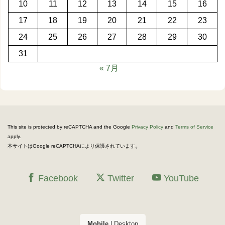
10
11
12
13
14
15
16
17
18
19
20
21
22
23
24
25
26
27
28
29
30
31
« 7月
This site is protected by reCAPTCHA and the Google
Privacy Policy
and
Terms of Service
apply.
。
本サイトはGoogle reCAPTCHAにより保護されています
Facebook
Twitter
YouTube
Mobile
|
Desktop