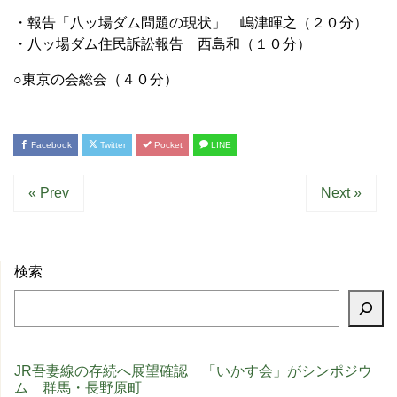
・報告「八ッ場ダム問題の現状」 嶋津暉之（２０分）
・八ッ場ダム住民訴訟報告 西島和（１０分）
○東京の会総会（４０分）
Facebook
Twitter
Pocket
LINE
« Prev
Next »
検索
JR吾妻線の存続へ展望確認 「いかす会」がシンポジウ
ム 群馬・長野原町