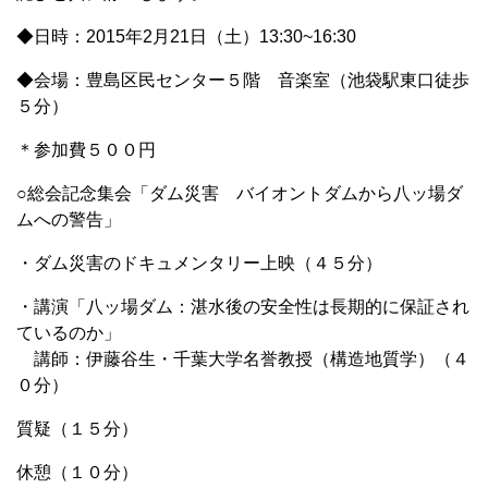
◆日時：2015年2月21日（土）13:30~16:30
◆会場：豊島区民センター５階 音楽室（池袋駅東口徒歩
５分）
＊参加費５００円
○総会記念集会「ダム災害 バイオントダムから八ッ場ダ
ムへの警告」
・ダム災害のドキュメンタリー上映（４５分）
・講演「八ッ場ダム：湛水後の安全性は長期的に保証され
ているのか」
講師：伊藤谷生・千葉大学名誉教授（構造地質学）（４
０分）
質疑（１５分）
休憩（１０分）