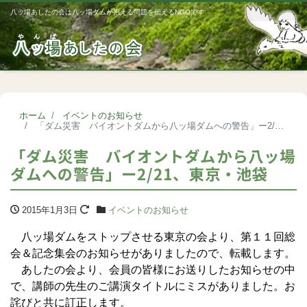
八ッ場あしたの会は八ッ場ダムが抱える問題を伝えるNGOです
Me
ホーム
イベントのお知らせ
「ダム災害 バイオントダムから八ッ場ダムへの警告」ー2/21、東京・池袋
「ダム災害 バイオントダムから八ッ場
ダムへの警告」ー2/21、東京・池袋
2015年1月3日
イベントのお知らせ
八ッ場ダムをストップさせる東京の会より、第１１回総
会＆記念集会のお知らせがありましたので、転載します。
あしたの会より、会員の皆様にお送りしたお知らせの中
で、講師の先生のご講演タイトルにミスがありました。お
詫びと共に訂正します。