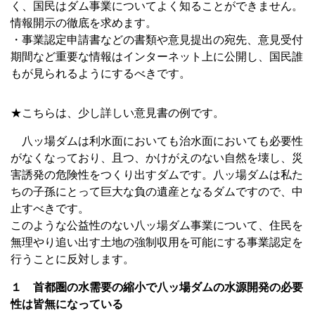
く、国民はダム事業についてよく知ることができません。
情報開示の徹底を求めます。
・事業認定申請書などの書類や意見提出の宛先、意見受付
期間など重要な情報はインターネット上に公開し、国民誰
もが見られるようにするべきです。
★こちらは、少し詳しい意見書の例です。
八ッ場ダムは利水面においても治水面においても必要性
がなくなっており、且つ、かけがえのない自然を壊し、災
害誘発の危険性をつくり出すダムです。八ッ場ダムは私た
ちの子孫にとって巨大な負の遺産となるダムですので、中
止すべきです。
このような公益性のない八ッ場ダム事業について、住民を
無理やり追い出す土地の強制収用を可能にする事業認定を
行うことに反対します。
１ 首都圏の水需要の縮小で八ッ場ダムの水源開発の必要
性は皆無になっている