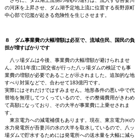
さらに、ダム湖上流側の堆砂の進行は、流入する吾妻川
の河床を上昇させ、ダム湖予定地上流に位置する長野原町
中心部で氾濫が起きる危険性を生じさせます。
８ ダム事業費の大幅増額は必至で、流域住民、国民の負
担が増すばかりです
八ッ場ダムは今後、事業費の大幅増額が避けられませ
ん。2011年度に国交省が行った八ッ場ダムの検証でも事
業費の増額が必要であることが示されました。追加的な地
すべり対策などで、合わせて183億円です。
実際にはそれだけではすみません。地形条件の悪い中で代
替地を無理してつくっているので、その整備費用がきわめ
て高額になっており、その大半が事業費に上乗せされま
す。
東京電力への減電補償もあります。現在、東京電力㈱の
水力発電所が吾妻川の水の大半を取水しているので、八ッ
場ダムで貯水するためには発電所への送水量を大幅に減ら