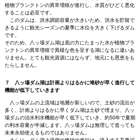
植物プランクトンの異常増殖が進行し、水質がひどく悪化
することは必至です。
このダムは、洪水調節容量が大きいため、洪水を貯留で
きるように観光シーズンの夏季に水位を大きく下げるダム
です。
そのため、八ッ場ダム湖は底の方にたまった水が植物プラ
ンクトンの異常増殖で異様な色を呈する湖になるに違いあ
りません。とても観光資源にはならず、地元にも恩恵をも
たらしません。
７ 八ッ場ダム湖は計画よりはるかに堆砂が早く進行して
機能が低下していきます
八ッ場ダムの上流域は地層が新しいので、土砂の流出が
多く、計画よりはるかに早くダム湖は土砂で埋まり、八ッ
場ダムの治水利水機能が早く低下していき、約50年で夏期
の利水容量が半減します。八ッ場ダムは無理して造っても
未来永劫使えるものではありません。