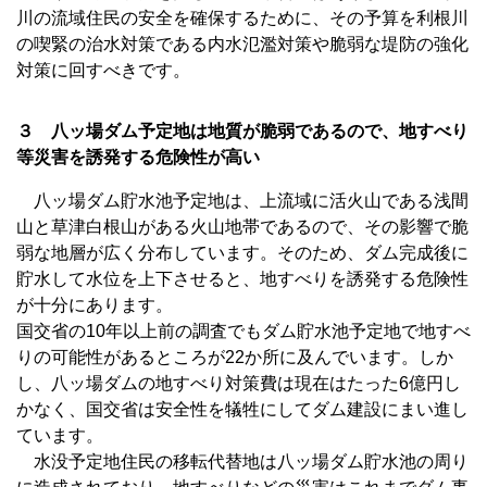
川の流域住民の安全を確保するために、その予算を利根川
の喫緊の治水対策である内水氾濫対策や脆弱な堤防の強化
対策に回すべきです。
３ 八ッ場ダム予定地は地質が脆弱であるので、地すべり
等災害を誘発する危険性が高い
八ッ場ダム貯水池予定地は、上流域に活火山である浅間
山と草津白根山がある火山地帯であるので、その影響で脆
弱な地層が広く分布しています。そのため、ダム完成後に
貯水して水位を上下させると、地すべりを誘発する危険性
が十分にあります。
国交省の10年以上前の調査でもダム貯水池予定地で地すべ
りの可能性があるところが22か所に及んでいます。しか
し、八ッ場ダムの地すべり対策費は現在はたった6億円し
かなく、国交省は安全性を犠牲にしてダム建設にまい進し
ています。
水没予定地住民の移転代替地は八ッ場ダム貯水池の周り