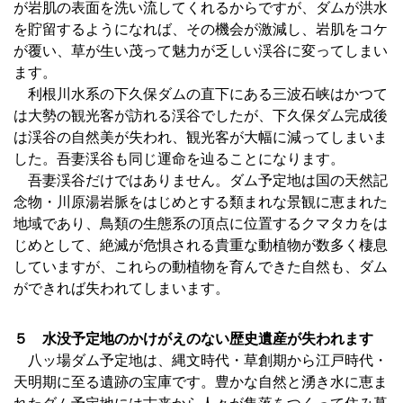
が岩肌の表面を洗い流してくれるからですが、ダムが洪水
を貯留するようになれば、その機会が激減し、岩肌をコケ
が覆い、草が生い茂って魅力が乏しい渓谷に変ってしまい
ます。
利根川水系の下久保ダムの直下にある三波石峡はかつて
は大勢の観光客が訪れる渓谷でしたが、下久保ダム完成後
は渓谷の自然美が失われ、観光客が大幅に減ってしまいま
した。吾妻渓谷も同じ運命を辿ることになります。
吾妻渓谷だけではありません。ダム予定地は国の天然記
念物・川原湯岩脈をはじめとする類まれな景観に恵まれた
地域であり、鳥類の生態系の頂点に位置するクマタカをは
じめとして、絶滅が危惧される貴重な動植物が数多く棲息
していますが、これらの動植物を育んできた自然も、ダム
ができれば失われてしまいます。
５ 水没予定地のかけがえのない歴史遺産が失われます
八ッ場ダム予定地は、縄文時代・草創期から江戸時代・
天明期に至る遺跡の宝庫です。豊かな自然と湧き水に恵ま