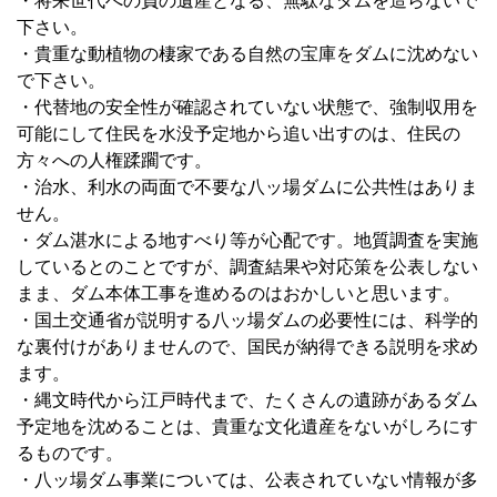
・将来世代への負の遺産となる、無駄なダムを造らないで
下さい。
・貴重な動植物の棲家である自然の宝庫をダムに沈めない
で下さい。
・代替地の安全性が確認されていない状態で、強制収用を
可能にして住民を水没予定地から追い出すのは、住民の
方々への人権蹂躙です。
・治水、利水の両面で不要な八ッ場ダムに公共性はありま
せん。
・ダム湛水による地すべり等が心配です。地質調査を実施
しているとのことですが、調査結果や対応策を公表しない
まま、ダム本体工事を進めるのはおかしいと思います。
・国土交通省が説明する八ッ場ダムの必要性には、科学的
な裏付けがありませんので、国民が納得できる説明を求め
ます。
・縄文時代から江戸時代まで、たくさんの遺跡があるダム
予定地を沈めることは、貴重な文化遺産をないがしろにす
るものです。
・八ッ場ダム事業については、公表されていない情報が多