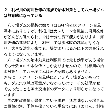
２ 利根川の河川改修の進捗で治水対策として八ッ場ダム
は無意味になっている
八ッ場ダムの構想の始まりは1947年のカスリーン台風
洪水にありますが、利根川はカスリーン台風後に河川改修
がどんどん進められ、今は十分な流下能力があります。河
川改修の進捗により、利根川では洪水時の越流がなくな
り、大きな洪水が来ても、堤防よりはるかに下の方を流れ
るようになっています。
八ッ場ダムの治水効果は利根川では最も効果がある場合
でも十数ｃｍの水位低下しかありませんので、利根川の治
水対策として八ッ場ダムは何の意味もありません。
さらに、カスリーン台風時にたとえ八ッ場ダムがあって
も、ダム集水域は雨量が少なかったので、その効果がゼロ
であったことも国土交通省のデータにより明らかになって
います。
国の財政事情が悪化している現在、無意味な八ッ場ダム
に巨額の河川予算を投じている場合ではありません。利根