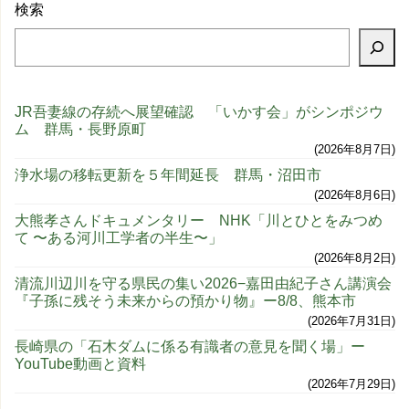
検索
JR吾妻線の存続へ展望確認 「いかす会」がシンポジウ
ム 群馬・長野原町
2026年8月7日
浄水場の移転更新を５年間延長 群馬・沼田市
2026年8月6日
大熊孝さんドキュメンタリー NHK「川とひとをみつめ
て 〜ある河川工学者の半生〜」
2026年8月2日
清流川辺川を守る県民の集い2026−嘉田由紀子さん講演会
『子孫に残そう未来からの預かり物』ー8/8、熊本市
2026年7月31日
長崎県の「石木ダムに係る有識者の意見を聞く場」ー
YouTube動画と資料
2026年7月29日