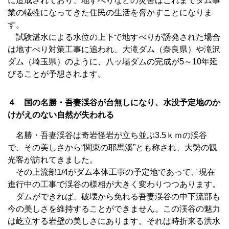
に造成されており、地すべりなどの災害はこれまでダム事
業の犠牲になってきた住民の生活を脅かすことになりま
す。
試験湛水による水位の上下で地すべりが誘発された場合
は地すべり対策工事に追われ、大滝ダム（奈良県）や滝沢
ダム（埼玉県）のように、八ッ場ダムの完成が5～10年延
びることが予想されます。
４ 国の名勝・吾妻渓谷が台無しになり、水没予定地のか
けがえのない自然が失われる
名勝・吾妻渓谷は奇岩怪岩が立ち並ぶ3.5ｋｍの渓谷
で、その美しさから“関東の耶馬溪”とも称され、大勢の観
光客が訪れてきました。
その上流部1/4がダム本体工事の予定地であって、現在
進行中の工事で渓谷の様相が大きく変わりつつあります。
ダムができれば、破壊から免れる吾妻渓谷の中下流部も
今の美しさを維持することができません。この渓谷の魅力
は屹立する岩壁の美しさにあります。それは時折来る洪水