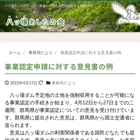
八ッ場あしたの会は八ッ場ダムが抱える問題を伝えるNGOです
Me
ホーム
事務局だより
事業認定申請に対する意見書の例
事業認定申請に対する意見書の例
2015年4月17日
事務局だより
八ッ場ダム予定地の土地を強制収用することが可能にな
る事業認定の手続きが始まり、4月12日から27日までの二
週間、群馬県が事業認定についての意見を受け付けていま
す。群馬県に提出された意見は、群馬県から国土交通省に
送られます。
意見は八ッ場ダムの利害関係者である国民どなたでも提