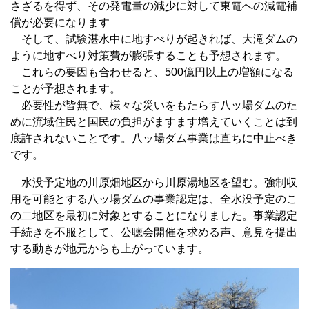
さざるを得ず、その発電量の減少に対して東電への減電補
償が必要になります
そして、試験湛水中に地すべりが起きれば、大滝ダムの
ように地すべり対策費が膨張することも予想されます。
これらの要因も合わせると、500億円以上の増額になる
ことが予想されます。
必要性が皆無で、様々な災いをもたらす八ッ場ダムのた
めに流域住民と国民の負担がますます増えていくことは到
底許されないことです。八ッ場ダム事業は直ちに中止べき
です。
水没予定地の川原畑地区から川原湯地区を望む。強制収
用を可能とする八ッ場ダムの事業認定は、全水没予定のこ
の二地区を最初に対象とすることになりました。事業認定
手続きを不服として、公聴会開催を求める声、意見を提出
する動きが地元からも上がっています。