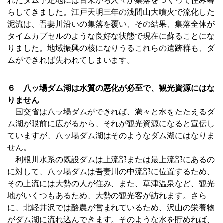
れたダム予定地には古来から人々が集落をつくって住み暮
らしてきました。江戸天明三年の浅間山大噴火で流化した
泥流は、吾妻川沿いの集落を覆い、その結果、集落全体が
タイムカプセルのような良好な状態で現在に蘇ることにな
りました。地域振興の核になりうるこれらの遺跡群も、ダ
ムができれば失われてしまいます。
６ 八ッ場ダム湖は水質の悪化が必至で、観光資源にはな
りません
国交省は八ッ場ダムができれば、満々と水をたたえるダ
ム湖が眼前に広がるから、それが観光資源になると宣伝し
ていますが、八ッ場ダム湖はそのようなダム湖にはなりま
せん。
利根川水系の既設ダムは上流部または最上流部にあるの
に対して、八ッ場ダムは吾妻川の中流部に位置するため、
その上流には大勢の人が住み、また、草津温泉など、観光
地がいくつもあるため、大勢の観光客が訪れます。さら
に、北軽井沢では酪農が営まれているため、沢山の栄養物
がダム湖に流れ込んできます。そのような水を貯めれば、