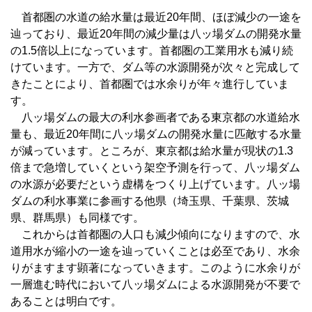
首都圏の水道の給水量は最近20年間、ほぼ減少の一途を
辿っており、最近20年間の減少量は八ッ場ダムの開発水量
の1.5倍以上になっています。首都圏の工業用水も減り続
けています。一方で、ダム等の水源開発が次々と完成して
きたことにより、首都圏では水余りが年々進行していま
す。
八ッ場ダムの最大の利水参画者である東京都の水道給水
量も、最近20年間に八ッ場ダムの開発水量に匹敵する水量
が減っています。ところが、東京都は給水量が現状の1.3
倍まで急増していくという架空予測を行って、八ッ場ダム
の水源が必要だという虚構をつくり上げています。八ッ場
ダムの利水事業に参画する他県（埼玉県、千葉県、茨城
県、群馬県）も同様です。
これからは首都圏の人口も減少傾向になりますので、水
道用水が縮小の一途を辿っていくことは必至であり、水余
りがますます顕著になっていきます。このように水余りが
一層進む時代において八ッ場ダムによる水源開発が不要で
あることは明白です。