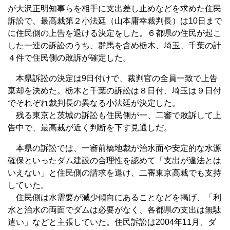
が大沢正明知事らを相手に支出差し止めなどを求めた住民
訴訟で、最高裁第２小法廷（山本庸幸裁判長）は10日まで
に住民側の上告を退ける決定をした。６都県の住民が起こ
した一連の訴訟のうち、群馬を含め栃木、埼玉、千葉の計
４件で住民側の敗訴が確定した。
本県訴訟の決定は9日付けで、裁判官の全員一致で上告
棄却を決めた。栃木と千葉の訴訟は８日付、埼玉は９日付
でそれぞれ裁判長の異なる小法廷が決定した。
残る東京と茨城の訴訟も住民側が一、二審で敗訴して上
告中で、最高裁が近く判断を下す見通しだ。
本県の訴訟では、一審前橋地裁が治水面や安定的な水源
確保といったダム建設の合理性を認めて「支出が違法とは
いえない」と住民側の請求を退け、二審東京高裁でも支持
していた。
住民側は水需要が減少傾向にあることなどを掲げ、「利
水と治水の両面でダムは必要がなく、各都県の支出は無駄
遣い」などと主張していた。住民訴訟は2004年11月、ダ