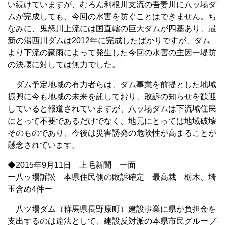
い続けていますが、むろん利根川支流の吾妻川に八ッ場ダ
ムが完成しても、今回の水害を防ぐことはできません。ち
なみに、鬼怒川上流には国直轄の巨大ダムが四基あり、最
新の湯西川ダムは2012年に完成したばかりですが、ダム
より下流の豪雨によって発生した今回の水害の主因ー堤防
の決壊に対しては無力でした。
ダム予定地域の有力者らは、ダム事業を前提とした地域
振興に今も地域の未来を託しており、敗訴の知らせを歓迎
していると報道されていますが、八ッ場ダムは下流域住民
にとって不要であるだけでなく、地元にとっては地域破壊
そのものであり、今後は災害誘発の危険性が高まることが
懸念されています。
◆2015年9月11日 上毛新聞 一面
ー八ッ場訴訟 本県住民側の敗訴確定 最高裁 栃木、埼
玉含め4件ー
八ツ場ダム（群馬県長野原町）建設事業に県が負担金を
支出するのは違法として、建設反対派の本県市民グループ