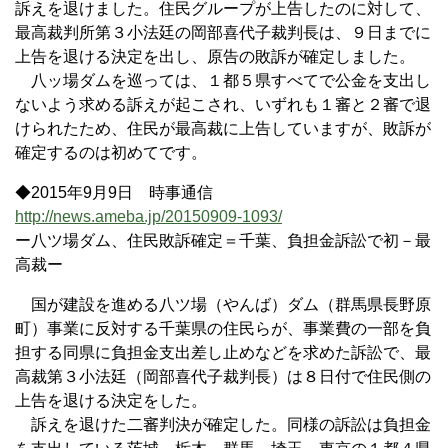
訴えを退けました。住民グループが上告したのに対して、
最高裁判所第３小法廷の岡部喜代子裁判長は、９日までに
上告を退ける決定を出し、原告の敗訴が確定しました。
八ッ場ダムを巡っては、１都５県すべてで公金を支出し
ないよう求める訴えが起こされ、いずれも１審と２審で退
けられたため、住民が最高裁に上告していますが、敗訴が
確定するのは初めてです。
◆2015年9月9日 時事通信
http://news.ameba.jp/20150909-1093/
ー八ツ場ダム、住民敗訴確定＝千葉、負担金訴訟で初－最
高裁ー
国が建設を進める八ツ場（やんば）ダム（群馬県長野原
町）事業に反対する千葉県の住民らが、事業費の一部を負
担する同県に負担金支出差し止めなどを求めた訴訟で、最
高裁第３小法廷（岡部喜代子裁判長）は８日付で住民側の
上告を退ける決定をした。
訴えを退けた二審判決が確定した。同様の訴訟は負担金