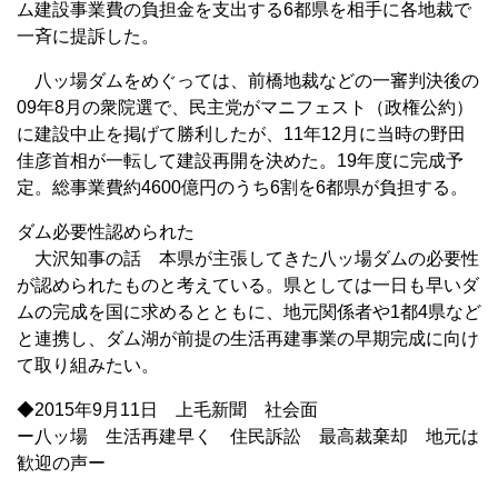
ム建設事業費の負担金を支出する6都県を相手に各地裁で
一斉に提訴した。
八ッ場ダムをめぐっては、前橋地裁などの一審判決後の
09年8月の衆院選で、民主党がマニフェスト（政権公約）
に建設中止を掲げて勝利したが、11年12月に当時の野田
佳彦首相が一転して建設再開を決めた。19年度に完成予
定。総事業費約4600億円のうち6割を6都県が負担する。
ダム必要性認められた
大沢知事の話 本県が主張してきた八ッ場ダムの必要性
が認められたものと考えている。県としては一日も早いダ
ムの完成を国に求めるとともに、地元関係者や1都4県など
と連携し、ダム湖が前提の生活再建事業の早期完成に向け
て取り組みたい。
◆2015年9月11日 上毛新聞 社会面
ー八ッ場 生活再建早く 住民訴訟 最高裁棄却 地元は
歓迎の声ー