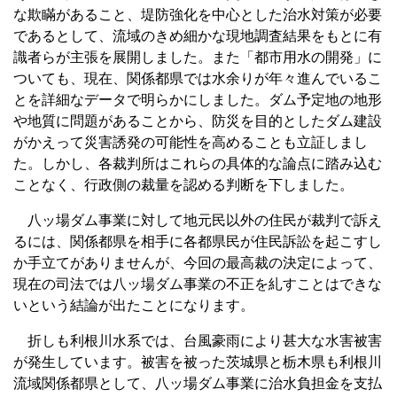
な欺瞞があること、堤防強化を中心とした治水対策が必要
であるとして、流域のきめ細かな現地調査結果をもとに有
識者らが主張を展開しました。また「都市用水の開発」に
ついても、現在、関係都県では水余りが年々進んでいるこ
とを詳細なデータで明らかにしました。ダム予定地の地形
や地質に問題があることから、防災を目的としたダム建設
がかえって災害誘発の可能性を高めることも立証しまし
た。しかし、各裁判所はこれらの具体的な論点に踏み込む
ことなく、行政側の裁量を認める判断を下しました。
八ッ場ダム事業に対して地元民以外の住民が裁判で訴え
るには、関係都県を相手に各都県民が住民訴訟を起こすし
か手立てがありませんが、今回の最高裁の決定によって、
現在の司法では八ッ場ダム事業の不正を糺すことはできな
いという結論が出たことになります。
折しも利根川水系では、台風豪雨により甚大な水害被害
が発生しています。被害を被った茨城県と栃木県も利根川
流域関係都県として、八ッ場ダム事業に治水負担金を支払