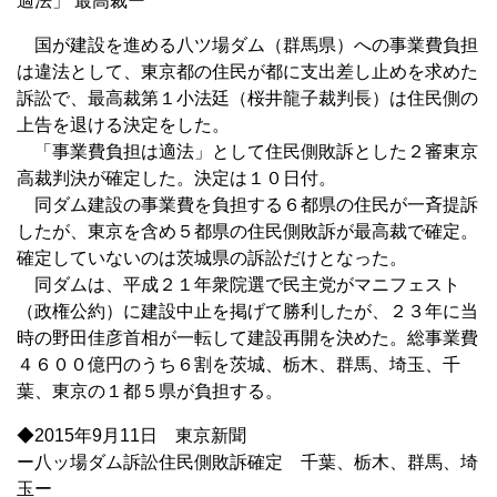
適法」 最高裁ー
国が建設を進める八ツ場ダム（群馬県）への事業費負担
は違法として、東京都の住民が都に支出差し止めを求めた
訴訟で、最高裁第１小法廷（桜井龍子裁判長）は住民側の
上告を退ける決定をした。
「事業費負担は適法」として住民側敗訴とした２審東京
高裁判決が確定した。決定は１０日付。
同ダム建設の事業費を負担する６都県の住民が一斉提訴
したが、東京を含め５都県の住民側敗訴が最高裁で確定。
確定していないのは茨城県の訴訟だけとなった。
同ダムは、平成２１年衆院選で民主党がマニフェスト
（政権公約）に建設中止を掲げて勝利したが、２３年に当
時の野田佳彦首相が一転して建設再開を決めた。総事業費
４６００億円のうち６割を茨城、栃木、群馬、埼玉、千
葉、東京の１都５県が負担する。
◆2015年9月11日 東京新聞
ー八ッ場ダム訴訟住民側敗訴確定 千葉、栃木、群馬、埼
玉ー