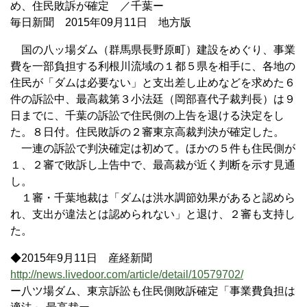
め、住民敗訴が確定 ／千葉ー
毎日新聞 2015年09月11日 地方版
国の八ッ場ダム（群馬県長野原町）建設をめぐり、事業
費を一部負担する利根川流域の１都５県を相手に、各地の
住民が「ダムは必要ない」と支出差し止めなどを求めた６
件の訴訟中、最高裁第３小法廷（岡部喜代子裁判長）は９
日までに、千葉の訴訟で住民側の上告を退ける決定をし
た。８日付。住民敗訴の２審東京高裁判決が確定した。
一連の訴訟で判決確定は初めて。ほかの５件も住民側が
１、２審で敗訴し上告中で、最高裁が近く判断を示す見通
し。
１審・千葉地裁は「ダムは洪水調節効果があると認めら
れ、支出が違法とは認められない」と退け、２審も支持し
た。
◆2015年9月11日 産経新聞
http://news.livedoor.com/article/detail/10579702/
ー八ツ場ダム、東京訴訟も住民側敗訴確定「事業費負担は