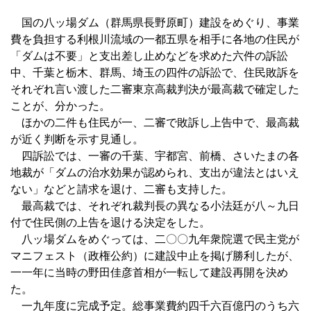
国の八ッ場ダム（群馬県長野原町）建設をめぐり、事業
費を負担する利根川流域の一都五県を相手に各地の住民が
「ダムは不要」と支出差し止めなどを求めた六件の訴訟
中、千葉と栃木、群馬、埼玉の四件の訴訟で、住民敗訴を
それぞれ言い渡した二審東京高裁判決が最高裁で確定した
ことが、分かった。
ほかの二件も住民が一、二審で敗訴し上告中で、最高裁
が近く判断を示す見通し。
四訴訟では、一審の千葉、宇都宮、前橋、さいたまの各
地裁が「ダムの治水効果が認められ、支出が違法とはいえ
ない」などと請求を退け、二審も支持した。
最高裁では、それぞれ裁判長の異なる小法廷が八～九日
付で住民側の上告を退ける決定をした。
八ッ場ダムをめぐっては、二〇〇九年衆院選で民主党が
マニフェスト（政権公約）に建設中止を掲げ勝利したが、
一一年に当時の野田佳彦首相が一転して建設再開を決め
た。
一九年度に完成予定。総事業費約四千六百億円のうち六