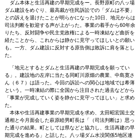
ダム本体と生活再建の早期完成をー。長野原町の八ッ場
ダム建設をめぐり、最高裁が住民訴訟での「ダムは不要」
との訴えを退けたことが明らかになった10日、地元からは
司法判断を歓迎する声が上がった。事業の着手から60年余
りたち、反対闘争や民主党政権による一時凍結など曲折を
経たことから、これからは静かに見守ってほしいとの願い
も。一方、ダム建設に反対する原告側は敗訴に肩を落とし
た。
「地元とするとダムと生活再建の早期完成を願ってい
る」。建設地の左岸に当たる同町川原畑の農業、中島寛さ
ん（６７）は語った。今回の訴訟への関心は地域では希薄
という。一時凍結の際に全国から注目された過去などから
「事業が完成していく姿を静かに見守ってほしい」と求め
た。
本体や生活再建事業の早期完成を求め、太田昭宏国土交
通相と今月面会した萩原睦男町長は「（司法判断は）思っ
た通りの結果。町としては県などと協力し、生活再建の早
期完成を進める」と話した。八ッ場ダム水没関係5地区連