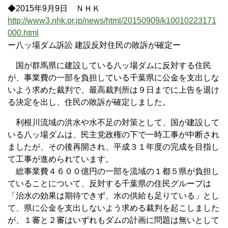
◆2015年9月9日 ＮＨＫ
http://www3.nhk.or.jp/news/html/20150909/k10010223171
000.html
ー八ッ場ダム訴訟 建設反対住民の敗訴が確定ー
国が群馬県に建設している八ッ場ダムに反対する住民
が、事業費の一部を負担している千葉県に公金を支出しな
いよう求めた裁判で、最高裁判所は９日までに上告を退け
る決定を出し、住民の敗訴が確定しました。
利根川流域の洪水や水不足の対策として、国が建設して
いる八ッ場ダムは、民主党政権の下で一時工事が中断され
ましたが、その後再開され、平成３１年度の完成を目指し
て工事が進められています。
総事業費４６００億円の一部を流域の１都５県が負担し
ていることについて、反対する千葉県の住民グループは
「治水の効果は期待できず、水の供給も足りている」とし
て、県に公金を支出しないよう求める裁判を起こしました
が、１審と２審はいずれもダムの計画に問題は無いとして