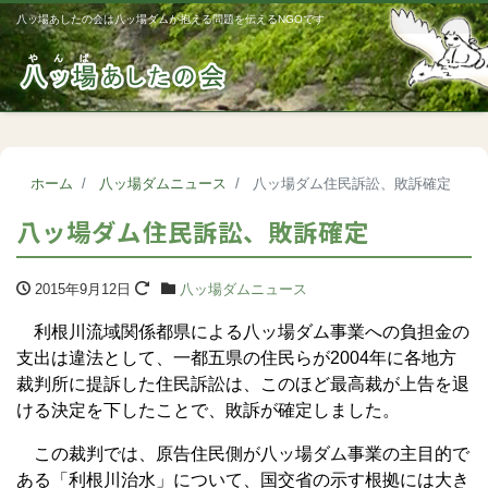
八ッ場あしたの会は八ッ場ダムが抱える問題を伝えるNGOです
Me
ホーム
八ッ場ダムニュース
八ッ場ダム住民訴訟、敗訴確定
八ッ場ダム住民訴訟、敗訴確定
2015年9月12日
八ッ場ダムニュース
利根川流域関係都県による八ッ場ダム事業への負担金の
支出は違法として、一都五県の住民らが2004年に各地方
裁判所に提訴した住民訴訟は、このほど最高裁が上告を退
ける決定を下したことで、敗訴が確定しました。
この裁判では、原告住民側が八ッ場ダム事業の主目的で
ある「利根川治水」について、国交省の示す根拠には大き