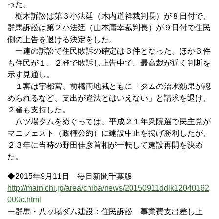
った。
栃木訴訟は第３小法廷（木内道祥裁判長）が８日付で、
群馬訴訟は第２小法廷（山本庸幸裁判長）が９日付で住民
側の上告を退ける決定をした。
一連の訴訟で住民敗訴の確定は３件となった。ほか３件
も住民が１、２審で敗訴し上告中で、最高裁が近く判断を
示す見通し。
１審は宇都宮、前橋両地裁ともに「ダムの治水効果が認
められるなど、支出が違法とはいえない」と請求を退け、
２審も支持した。
八ツ場ダムをめぐっては、平成２１年衆院選で民主党が
マニフェスト（政権公約）に建設中止を掲げ勝利したが、
２３年に当時の野田佳彦首相が一転して建設再開を決め
た。
◆2015年9月11日 毎日新聞千葉版
http://mainichi.jp/area/chiba/news/20150911ddlk12040162
000c.html
ー群馬・八ッ場ダム建設：住民訴訟 事業費支出差し止