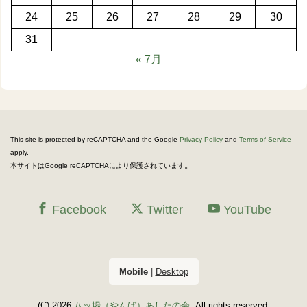
24
25
26
27
28
29
30
31
« 7月
This site is protected by reCAPTCHA and the Google
Privacy Policy
and
Terms of Service
apply.
。
本サイトはGoogle reCAPTCHAにより保護されています
Facebook
Twitter
YouTube
Mobile
|
Desktop
(C) 2026
八ッ場（やんば）あしたの会
. All rights reserved.