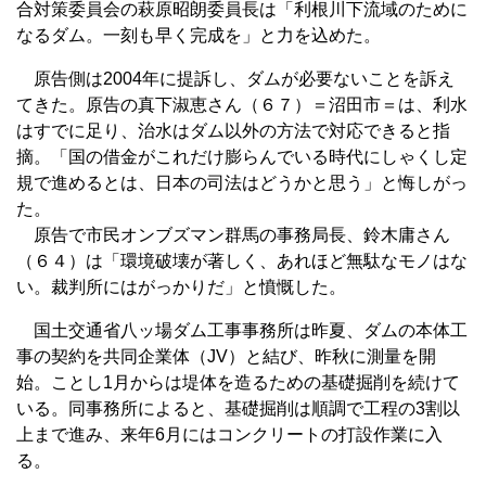
合対策委員会の萩原昭朗委員長は「利根川下流域のために
なるダム。一刻も早く完成を」と力を込めた。
原告側は2004年に提訴し、ダムが必要ないことを訴え
てきた。原告の真下淑恵さん（６７）＝沼田市＝は、利水
はすでに足り、治水はダム以外の方法で対応できると指
摘。「国の借金がこれだけ膨らんでいる時代にしゃくし定
規で進めるとは、日本の司法はどうかと思う」と悔しがっ
た。
原告で市民オンブズマン群馬の事務局長、鈴木庸さん
（６４）は「環境破壊が著しく、あれほど無駄なモノはな
い。裁判所にはがっかりだ」と憤慨した。
国土交通省八ッ場ダム工事事務所は昨夏、ダムの本体工
事の契約を共同企業体（JV）と結び、昨秋に測量を開
始。ことし1月からは堤体を造るための基礎掘削を続けて
いる。同事務所によると、基礎掘削は順調で工程の3割以
上まで進み、来年6月にはコンクリートの打設作業に入
る。