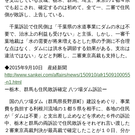
を支出している茨城、栃木、群馬、埼玉、東京の１都４県
でも起こされ、確定するのは初めて。全て一、二審で住民
側が敗訴し、上告している。
千葉訴訟で住民側は「千葉県の水道事業にダムの水は不
要で、治水上の利益も受けない」と主張。しかし、一審千
葉地裁は「水の需要が将来増えるとした県の予測に不合理
な点はなく、ダムには洪水を調節する効果がある。支出は
違法ではない」などと判断し、二審東京高裁も支持した。
◆2015年9月10日 産経新聞
http://www.sankei.com/affairs/news/150910/afr1509100055
-n1.html
ー栃木、群馬も住民敗訴確定 八ツ場ダム訴訟ー
国の八ツ場ダム（群馬県長野原町）建設をめぐり、事業
費を負担する利根川流域の１都５県を相手に、各地の住民
が「ダムは不要」と支出差し止めなどを求めた６件の訴訟
中、栃木と群馬の両訴訟で住民敗訴をそれぞれ言い渡した
２審東京高裁判決が最高裁で確定したことが１０日、分か