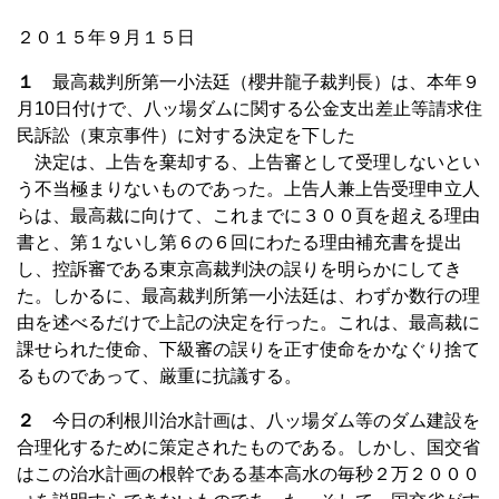
２０１５年９月１５日
１
最高裁判所第一小法廷（櫻井龍子裁判長）は、本年９
月10日付けで、八ッ場ダムに関する公金支出差止等請求住
民訴訟（東京事件）に対する決定を下した
決定は、上告を棄却する、上告審として受理しないとい
う不当極まりないものであった。上告人兼上告受理申立人
らは、最高裁に向けて、これまでに３００頁を超える理由
書と、第１ないし第６の６回にわたる理由補充書を提出
し、控訴審である東京高裁判決の誤りを明らかにしてき
た。しかるに、最高裁判所第一小法廷は、わずか数行の理
由を述べるだけで上記の決定を行った。これは、最高裁に
課せられた使命、下級審の誤りを正す使命をかなぐり捨て
るものであって、厳重に抗議する。
２
今日の利根川治水計画は、八ッ場ダム等のダム建設を
合理化するために策定されたものである。しかし、国交省
はこの治水計画の根幹である基本高水の毎秒２万２０００