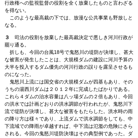
行政権への監視監督の役割を全く放棄したものと言わざる
を得ない。
このような最高裁の下では、放漫な公共事業も野放しと
なる。
３
司法の役割を放棄した最高裁決定で悪しき河川行政が
罷り通る。
折しも、今回の台風18号で鬼怒川の堤防が決壊し、甚大
な被害が発生したことは、大規模ダムの建設に河川予算の
大半を投入するダム優先の河川行政の誤りを露呈させるも
のになった。
鬼怒川上流には国交省の大規模ダムが四基もあり、その
うちの湯西川ダムは２０１２年に完成したばかりである。
これら４ダムの治水容量は八ッ場ダムの２倍もあり、今回
の洪水では計画どおりの洪水調節が行われたが、鬼怒川下
流で堤防が決壊し、甚大な被害をもたらした。洪水時の雨
の降り方は様々であり、上流ダムで洪水調節をしても、中
下流域での降雨が卓越すれば、中下流は氾濫の危険にさら
される。今回の鬼怒川堤防決壊はその典型例であった。ダ