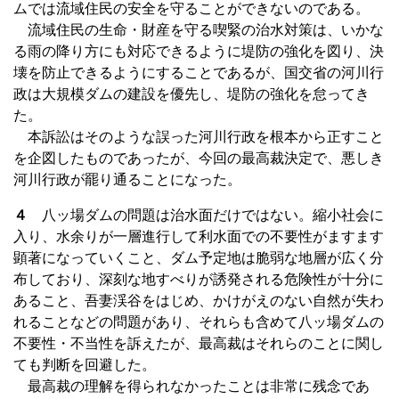
ムでは流域住民の安全を守ることができないのである。
流域住民の生命・財産を守る喫緊の治水対策は、いかな
る雨の降り方にも対応できるように堤防の強化を図り、決
壊を防止できるようにすることであるが、国交省の河川行
政は大規模ダムの建設を優先し、堤防の強化を怠ってき
た。
本訴訟はそのような誤った河川行政を根本から正すこと
を企図したものであったが、今回の最高裁決定で、悪しき
河川行政が罷り通ることになった。
４
八ッ場ダムの問題は治水面だけではない。縮小社会に
入り、水余りが一層進行して利水面での不要性がますます
顕著になっていくこと、ダム予定地は脆弱な地層が広く分
布しており、深刻な地すべりが誘発される危険性が十分に
あること、吾妻渓谷をはじめ、かけがえのない自然が失わ
れることなどの問題があり、それらも含めて八ッ場ダムの
不要性・不当性を訴えたが、最高裁はそれらのことに関し
ても判断を回避した。
最高裁の理解を得られなかったことは非常に残念であ