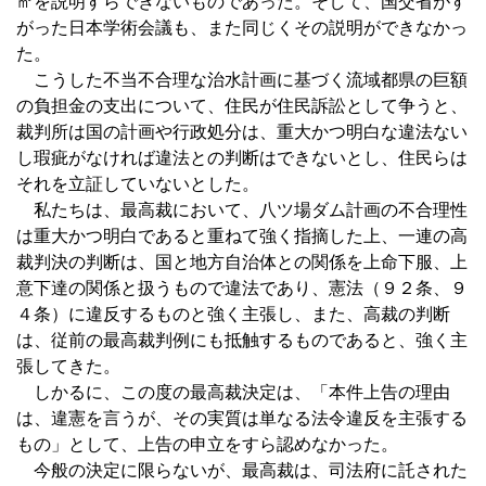
㎥を説明すらできないものであった。そして、国交省がす
がった日本学術会議も、また同じくその説明ができなかっ
た。
こうした不当不合理な治水計画に基づく流域都県の巨額
の負担金の支出について、住民が住民訴訟として争うと、
裁判所は国の計画や行政処分は、重大かつ明白な違法ない
し瑕疵がなければ違法との判断はできないとし、住民らは
それを立証していないとした。
私たちは、最高裁において、八ツ場ダム計画の不合理性
は重大かつ明白であると重ねて強く指摘した上、一連の高
裁判決の判断は、国と地方自治体との関係を上命下服、上
意下達の関係と扱うもので違法であり、憲法（９２条、９
４条）に違反するものと強く主張し、また、高裁の判断
は、従前の最高裁判例にも抵触するものであると、強く主
張してきた。
しかるに、この度の最高裁決定は、「本件上告の理由
は、違憲を言うが、その実質は単なる法令違反を主張する
もの」として、上告の申立をすら認めなかった。
今般の決定に限らないが、最高裁は、司法府に託された