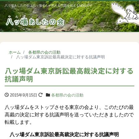
八ッ場あしたの会は八ッ場ダムが抱える問題を伝えるNGOです
Me
ホーム
各都県の会の活動
八ッ場ダム東京訴訟最高裁決定に対する抗議声明
八ッ場ダム東京訴訟最高裁決定に対する
抗議声明
2015年9月15日
各都県の会の活動
八ッ場ダムをストップさせる東京の会より、このたびの最
高裁の決定に対する抗議声明を送っていただきましたので
転載します。
八ッ場ダム東京訴訟最高裁決定に対する抗議声明