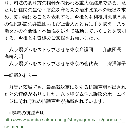
り、司法のあり方の根幹が問われる重大な結果である。私
たちは住民の生命・財産を守る真の治水政策への転換を求
め、闘い続けることを表明する。今後とも利根川流域５県
の住民訴訟の弁護団および上告人とともに手を携え、八ッ
場ダムの不要性・不当性を訴えて活動していくことを表明
する。今後とも皆様のご支援をお願いしたい。
八ッ場ダムをストップさせる東京弁護団 弁護団長
高橋利明
八ッ場ダムをストップさせる東京の会代表 深澤洋子
—転載終わり—
群馬と茨城でも、最高裁決定に対する抗議声明が出され
たとの連絡がありました。八ッ場ダム住民訴訟のホームペ
ージにそれぞれの抗議声明が掲載されています。
○群馬の抗議声明
http://www.yamba.sakura.ne.jp/shiryo/gunma_s/gunma_s_
seimei.pdf