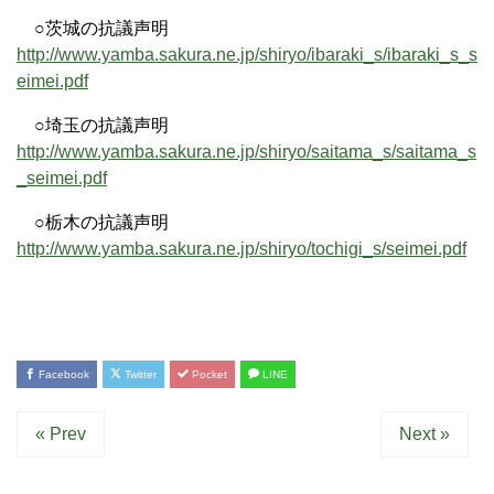
○茨城の抗議声明
http://www.yamba.sakura.ne.jp/shiryo/ibaraki_s/ibaraki_s_s
eimei.pdf
○埼玉の抗議声明
http://www.yamba.sakura.ne.jp/shiryo/saitama_s/saitama_s
_seimei.pdf
○栃木の抗議声明
http://www.yamba.sakura.ne.jp/shiryo/tochigi_s/seimei.pdf
Facebook
Twitter
Pocket
LINE
« Prev
Next »