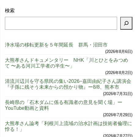
検索
浄水場の移転更新を５年間延長 群馬・沼田市
2026年8月6日
大熊孝さんドキュメンタリー NHK「川とひとをみつめ
て 〜ある河川工学者の半生〜」
2026年8月2日
清流川辺川を守る県民の集い2026−嘉田由紀子さん講演会
『子孫に残そう未来からの預かり物』ー8/8、熊本市
2026年7月31日
長崎県の「石木ダムに係る有識者の意見を聞く場」ー
YouTube動画と資料
2026年7月29日
大熊孝さん論考「利根川上流域の治水計画は技術者倫理に
悖る！」
2026年7月27日