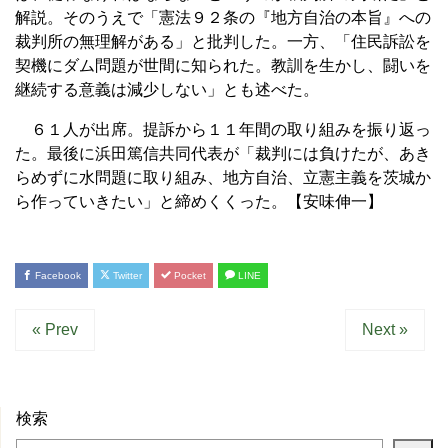
解説。そのうえで「憲法９２条の『地方自治の本旨』への
裁判所の無理解がある」と批判した。一方、「住民訴訟を
契機にダム問題が世間に知られた。教訓を生かし、闘いを
継続する意義は減少しない」とも述べた。
６１人が出席。提訴から１１年間の取り組みを振り返っ
た。最後に浜田篤信共同代表が「裁判には負けたが、あき
らめずに水問題に取り組み、地方自治、立憲主義を茨城か
ら作っていきたい」と締めくくった。【安味伸一】
Facebook
Twitter
Pocket
LINE
« Prev
Next »
検索