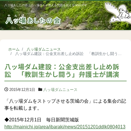
八ッ場あしたの会は八ッ場ダムが抱える問題を伝えるNGOです
Me
ホーム
八ッ場ダムニュース
八ッ場ダム建設：公金支出差し止め訴訟 「教訓生かし闘う」弁護士が講演
八ッ場ダム建設：公金支出差し止め訴
訟 「教訓生かし闘う」弁護士が講演
2015年12月1日
八ッ場ダムニュース
「八ッ場ダムをストップさせる茨城の会」による集会の記
事を転載します。
◆2015年12月1日 毎日新聞茨城版
http://mainichi.jp/area/ibaraki/news/20151201ddlk0804013