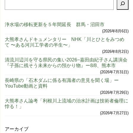
浄水場の移転更新を５年間延長 群馬・沼田市
2026年8月6日
大熊孝さんドキュメンタリー NHK「川とひとをみつめ
て 〜ある河川工学者の半生〜」
2026年8月2日
清流川辺川を守る県民の集い2026−嘉田由紀子さん講演会
『子孫に残そう未来からの預かり物』ー8/8、熊本市
2026年7月31日
長崎県の「石木ダムに係る有識者の意見を聞く場」ー
YouTube動画と資料
2026年7月29日
大熊孝さん論考「利根川上流域の治水計画は技術者倫理に
悖る！」
2026年7月27日
アーカイブ