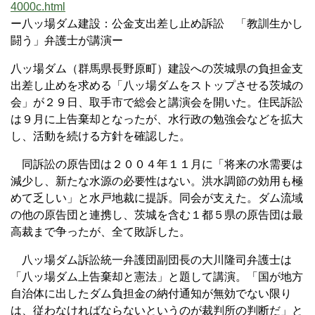
4000c.html
ー八ッ場ダム建設：公金支出差し止め訴訟 「教訓生かし
闘う」弁護士が講演ー
八ッ場ダム（群馬県長野原町）建設への茨城県の負担金支
出差し止めを求める「八ッ場ダムをストップさせる茨城の
会」が２９日、取手市で総会と講演会を開いた。住民訴訟
は９月に上告棄却となったが、水行政の勉強会などを拡大
し、活動を続ける方針を確認した。
同訴訟の原告団は２００４年１１月に「将来の水需要は
減少し、新たな水源の必要性はない。洪水調節の効用も極
めて乏しい」と水戸地裁に提訴。同会が支えた。ダム流域
の他の原告団と連携し、茨城を含む１都５県の原告団は最
高裁まで争ったが、全て敗訴した。
八ッ場ダム訴訟統一弁護団副団長の大川隆司弁護士は
「八ッ場ダム上告棄却と憲法」と題して講演。「国が地方
自治体に出したダム負担金の納付通知が無効でない限り
は、従わなければならないというのが裁判所の判断だ」と