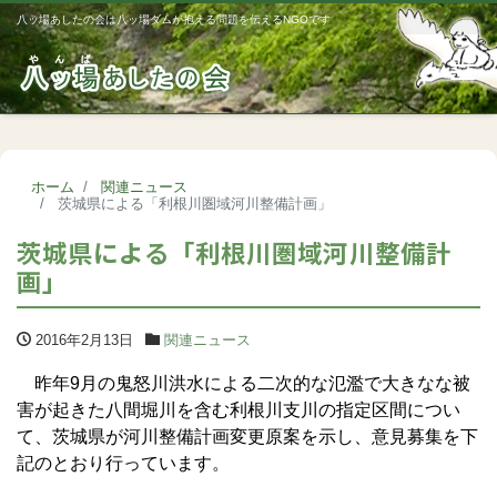
八ッ場あしたの会は八ッ場ダムが抱える問題を伝えるNGOです
Me
ホーム
関連ニュース
茨城県による「利根川圏域河川整備計画」
茨城県による「利根川圏域河川整備計
画」
2016年2月13日
関連ニュース
昨年9月の鬼怒川洪水による二次的な氾濫で大きなな被
害が起きた八間堀川を含む利根川支川の指定区間につい
て、茨城県が河川整備計画変更原案を示し、意見募集を下
記のとおり行っています。