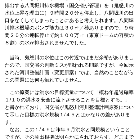
排出する八間堀川排水機場（国交省が管理）を（鬼怒川の
水位上昇を理由に）９時間２０分も停止し、八間堀川の出
口をなくしてしまったことにあると考えられます。八間堀
川排水機場のポンプ能力は３０㎥／秒ありますので、９時
間２０分の運転停止で約１００万㎥（東京ドームの容積の
８割）の水が排出されませんでした。
当時、鬼怒川の水位はこの付近ではまだ余裕がありまし
たので、国交省の判断ミスが問われる問題ですが、今回示
された河川整備計画（変更原案）では、当然のことながら
この問題には何も触れていません。
この原案には洪水の目標流量について「概ね年超過確率
１/１０の洪水を安全に流下させることを目標とする。」
と書かれており、国交省が鬼怒川河川整備計画原案につい
て示した目標の洪水規模１/４５とはかなりの差がありま
す。
なお、この１/４５は昨年９月洪水と同規模ということ
ですが、その算出根拠は明らかにされておらず、どこまで