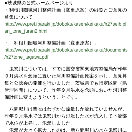
●茨城県の公式ホームページより
・利根川圏域河川整備計画（変更原案）の縦覧とご意見の
募集について
http://www.pref.ibaraki.jp/doboku/kasen/keikaku/h27seibipl
an_tone_juran2.html
・「利根川圏域河川整備計画（変更原案）」
http://www.pref.ibaraki.jp/doboku/kasen/keikaku/documents
/h27tone_tagawa.pdf
鬼怒川については、すでに国交省関東地方整備局が昨年
９月洪水を念頭に置いた河川整備計画原案を示し、意見募
集と公聴会の開催を行いました。茨城県でも指定区間（県
管理区間）について、昨年９月洪水を念頭においた河川整
備計画に変えようということです。
八間堀川は普段はわずかな流量しか流れていませんが、
昨年９月洪水では鬼怒川から氾濫した水が流入して下流部
で水位が上昇し、氾濫しました。
氾濫が大きく拡大したのは、新八間堀川の水を鬼怒川に