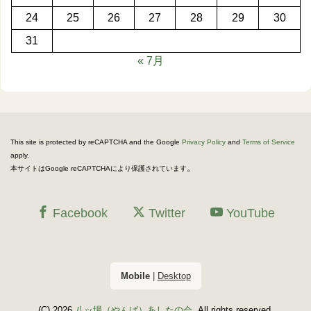
24
25
26
27
28
29
30
31
« 7月
This site is protected by reCAPTCHA and the Google
Privacy Policy
and
Terms of Service
apply.
。
本サイトはGoogle reCAPTCHAにより保護されています
Facebook
Twitter
YouTube
Mobile
|
Desktop
(C) 2026
八ッ場（やんば）あしたの会
. All rights reserved.