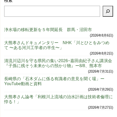
検索
浄水場の移転更新を５年間延長 群馬・沼田市
2026年8月6日
大熊孝さんドキュメンタリー NHK「川とひとをみつめ
て 〜ある河川工学者の半生〜」
2026年8月2日
清流川辺川を守る県民の集い2026−嘉田由紀子さん講演会
『子孫に残そう未来からの預かり物』ー8/8、熊本市
2026年7月31日
長崎県の「石木ダムに係る有識者の意見を聞く場」ー
YouTube動画と資料
2026年7月29日
大熊孝さん論考「利根川上流域の治水計画は技術者倫理に
悖る！」
2026年7月27日