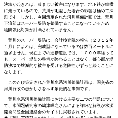
決壊が起きれば、凄まじい被害になります。地下鉄が縦横
に走っているので、荒川が氾濫した場合の影響は極めて深
刻です。しかし、今回策定された河川整備計画では、荒川
下流部はスーパー堤防を整備することになっているため、
堤防強化対策が計画されていません。
荒川のスーパー堤防は、会計検査院の報告（２０１２年
１月）によれば、完成型になっているのは数百メートルに
過ぎません。現在までの進捗速度では、１０００年経って
も、スーパー堤防の整備が終わることはなく、都心部が堤
防決壊で壊滅的な被害を受ける危険性がずっと続くことに
なります。
このたび策定された荒川水系河川整備計画は、国交省の
河川行政の愚かしさを示す象徴的な事例です。
荒川水系河川整備計画における主要な二つの問題につい
て、水問題研究家の嶋津暉之さんによる詳細な解説が水源
開発問題全国連絡会のサイトに掲載されています。