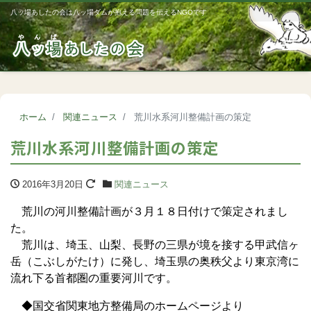
八ッ場あしたの会は八ッ場ダムが抱える問題を伝えるNGOです
Me
ホーム
関連ニュース
荒川水系河川整備計画の策定
荒川水系河川整備計画の策定
2016年3月20日
関連ニュース
荒川の河川整備計画が３月１８日付けで策定されまし
た。
荒川は、埼玉、山梨、長野の三県が境を接する甲武信ヶ
岳（こぶしがたけ）に発し、埼玉県の奥秩父より東京湾に
流れ下る首都圏の重要河川です。
◆国交省関東地方整備局のホームページより