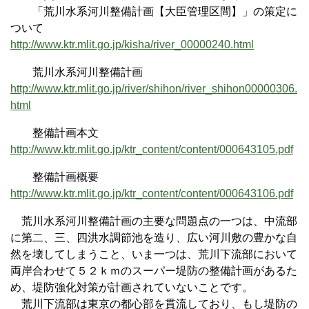
「荒川水系河川整備計画【大臣管理区間】」の策定に
ついて
http://www.ktr.mlit.go.jp/kisha/river_00000240.html
荒川水系河川整備計画
http://www.ktr.mlit.go.jp/river/shihon/river_shihon00000306.
html
整備計画本文
http://www.ktr.mlit.go.jp/ktr_content/content/000643105.pdf
整備計画概要
http://www.ktr.mlit.go.jp/ktr_content/content/000643106.pdf
荒川水系河川整備計画の主要な問題点の一つは、中流部
に第二、三、四洪水調節池を造り、広い河川敷の豊かな自
然を壊してしまうこと、いま一つは、荒川下流部において
両岸合わせて５２ｋｍのスーパー堤防の整備計画があるた
め、堤防強化対策が計画されていないことです。
荒川下流部は東京の都心部を貫流しており、もし堤防の