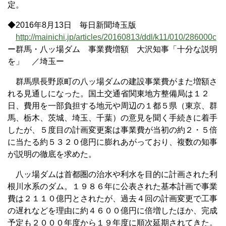
定。
◆2016年8月13日 毎日新聞埼玉版
http://mainichi.jp/articles/20160813/ddl/k11/010/286000c
ー群馬・八ッ場ダム 事業費増額 大沢知事「十分な説明
を」 ／埼玉ー
群馬県長野原町の八ッ場ダムの建設事業費がまた増額さ
れる見通しになった。国土交通省関東地方整備局は１２
日、費用を一部負担する地元や周辺の１都５県（東京、群
馬、栃木、茨城、埼玉、千葉）の意見を聞く手続きに着手
したが、５度目の計画変更案は事業費が当初の約２・５倍
に当たる約５３２０億円に膨れあがっており、複数の知事
が説明の徹底を求めた。
八ッ場ダムは首都圏の治水や利水を目的に計画された利
根川水系のダム。１９８６年に公表された基本計画で事業
費は２１１０億円とされたが、過去４回の計画変更で工事
の遅れなどを理由に約４６００億円に倍増したほか、完成
予定も２０００年度から１９年度に順次延期されてきた。