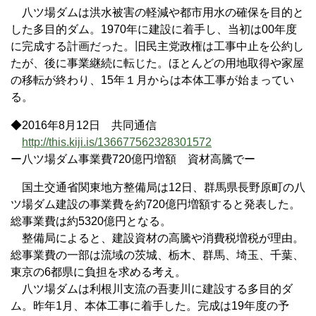
八ツ場ダムは洪水被害の軽減や都市用水の確保を目的と
した多目的ダム。1970年に建設に着手し、当初は00年度
に完成する計画だった。旧民主党政権は工事中止を公約し
たが、後に事業継続に転じた。ほとんどの用地取得や家屋
の移転が終わり、15年１月からは本体工事が始まってい
る。
◆2016年8月12日 共同通信
http://this.kiji.is/136677562328301572
ー八ツ場ダム事業費720億円増額 資材高騰でー
国土交通省関東地方整備局は12日、群馬県長野原町の八
ツ場ダム建設の事業費を約720億円増額すると発表した。
総事業費は約5320億円となる。
整備局によると、建設資材の高騰や消費税増税が理由。
総事業費の一部は流域の茨城、栃木、群馬、埼玉、千葉、
東京の6都県に負担を求める考え。
八ツ場ダムは利根川支流の吾妻川に建設する多目的ダ
ム。昨年1月、本体工事に着手した。完成は19年度の予