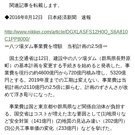
関連記事を転載します。
◆2016年8月12日 日本経済新聞 速報
http://www.nikkei.com/article/DGXLASFS12H0Q_S6A810
C1PP8000/
ー八ツ場ダム事業費を増額 当初計画の2.5倍ー
国土交通省は12日、建設中の八ツ場ダム（群馬県長野原
町）の基本計画を変更する手続きを始めると発表した。事
業費を現行の約4600億円から720億円積み増し、5320億
円とする。2019年度までの工期は変えない。事業費は当
初計画の2110億円の2.5倍に膨らむ。計画のずさんさが改
めて浮き彫りになった。
事業費は国と東京都や群馬県など関係自治体が負担す
る。国交省はコストが増えた主な要因として(1)地滑りな
ど安全対策（141億円）(2)地質の見込み違い（202億円）
(3)公共工事単価の変化（233億円）などを挙げた。