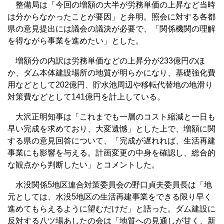
整備局は「今回の増額の大半が労務単価の上昇など当時
は分からなかったことが要因」と弁明。照会に対する各都
県の意見提出には議会の議決が必要で、「関係機関の理解
を得ながら事業を進めたい」とした。
増額分の内訳は労務単価などの上昇分が233億円のほ
か、ダム本体建設場所の地質が明らかになり、基礎強化費
用などとして202億円、貯水池周辺や移転代替地の地滑り
対策費などとして141億円を計上している。
大沢正明知事は「これまでも一層のコスト縮減と一日も
早い完成を求めており、大変遺憾」とした上で、増額に関
する県の意見回答について、「完成が遅れれば、生活再建
事業にも影響を与える。計画変更の中身を確認し、総合的
な観点から判断したい」とコメントした。
水没関係5地区連合対策委員会の野口貞夫委員長は「地
元としては、水没5地区の生活再建事業をできる限り早く
進めてもらえるように望むだけだ」と語った。ダム建設に
反対する八ツ場あしたの会は「地質への見通しが甘く、新