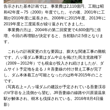
告示された基本計画では、事業費は2,110億円、工期は昭
和42年度～75（2000）年度でした。その後、2001年に工
期が2010年度に延長され、2008年に2015年度、2013年に
2019年度と三度延長が繰り返されてきました。
事業費の方は、2004年の第二回変更で4,600億円に倍
増、今回の再増額が決定すると、当初額の2.5倍となりま
す。
これらの計画変更の主な要因は、膨大な関連工事の難航
です。八ッ場ダム事業はダム中止を掲げた民主党政権下
（2009～2012年）でも税金が投入され続けましたが、ダ
ムサイト予定地を走るＪＲ吾妻線の付け替え工事が完了
し、ダム本体着工が可能となったのは昨年2015年のこと
です。
（写真右上＝八ッ場ダムの建設が予定されている吾妻渓谷
のV字谷を上流側から望む。JR吾妻線の線路や川原湯温泉
駅が解体され、樹木も伐採されている。2016年8月4日撮
影）