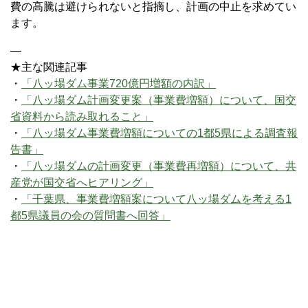
費の高騰は避けられないと指摘し、計画の中止を求めてい
ます。
—
★主な関連記事
・
「八ッ場ダム事業720億円増額の内訳」
・
「八ッ場ダム計画変更案（事業費増額）について、国交
省資料から読み取れること」
・
「八ッ場ダム事業費増額についての1都5県による調査報
告書」
・
「八ッ場ダムの計画変更（事業費再増額）について、共
産党が国交省へヒアリング」
・
「千葉県、事業費増額案について八ッ場ダムを考える1
都5県議員の会の質問書へ回答」