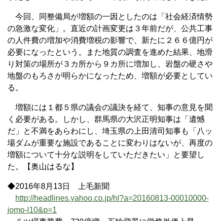
今回、同整備局が増額の一因としたのは「社会経済情勢
の急激な変化」。直近の計画変更は３年前だが、公共工事
の人件費の増加や消費増税の影響で、新たに２６６億円が
必要になったという。また地質の調査を進めた結果、地滑
り対策の場所が３カ所から９カ所に増加し、岩盤の硬さや
地盤のもろさが明らかになったため、増額が必要としてい
る。
増額には１都５県の議会の議決を経て、知事の意見を聞
く必要がある。しかし、群馬県の大沢正明知事は「遺憾
だ」と不満をあらわにし、埼玉県の上田清司知事も「八ッ
場ダムが重要な施設であることに変わりはないが、再度の
増額について十分な説明をしていただきたい」と要望し
た。【奥山はるな】
◆2016年8月13日 上毛新聞
http://headlines.yahoo.co.jp/hl?a=20160813-00010000-
jomo-l10&p=1