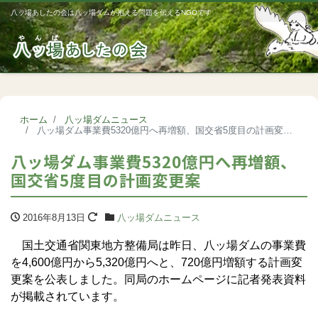
八ッ場あしたの会は八ッ場ダムが抱える問題を伝えるNGOです
Me
ホーム
八ッ場ダムニュース
八ッ場ダム事業費5320億円へ再増額、国交省5度目の計画変更案
八ッ場ダム事業費5320億円へ再増額、
国交省5度目の計画変更案
2016年8月13日
八ッ場ダムニュース
国土交通省関東地方整備局は昨日、八ッ場ダムの事業費
を4,600億円から5,320億円へと、720億円増額する計画変
更案を公表しました。同局のホームページに記者発表資料
が掲載されています。