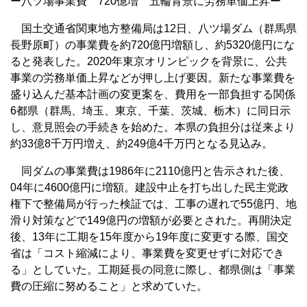
ー八ツ場事業費 720億増 五輪背景に労務単価上昇ー
国土交通省関東地方整備局は12日、八ツ場ダム（群馬県
長野原町）の事業費を約720億円増額し、約5320億円にな
ると発表した。2020年東京オリンピックを背景に、公共
事業の労務単価上昇などが押し上げ要因。新たな事業費を
盛り込んだ基本計画の変更案を、費用を一部負担する関係
6都県（群馬、埼玉、東京、千葉、茨城、栃木）に同日示
し、意見照会の手続きを始めた。本県の負担分は従来より
約33億8千万円増え、約249億4千万円となる見込み。
同ダムの事業費は1986年に2110億円と告示された後、
04年に4600億円に増額。建設中止を打ち出した民主党政
権下で整備局が行った検証では、工事の遅れで55億円、地
滑り対策などで149億円の増額が必要とされた。再開決定
後、13年に工期を15年度から19年度に変更する際、国交
省は「コスト縮減により、事業費を変更せずに対応でき
る」としていた。工期延長の同意に際し、都県側は「事業
費の圧縮に努めること」と求めていた。