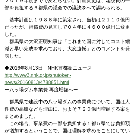
２０１９年度までで変わらない。計画変更は、建設費の一
部を負担する６都県の議会での議決をへて認められる。
基本計画は１９８６年に策定され、当初は２１１０億円
だったが、補償費の見直しで０４年に４６００億円に変更
した。
群馬県の大沢正明知事は「これまで国に対してコスト縮
減と早い完成を求めており、大変遺憾」とのコメントを発
表した。
◆2016年8月13日 NHK首都圏ニュース
http://www3.nhk.or.jp/shutoken-
news/20160813/4788851.html
ー八ッ場ダム事業費 再度増額へー
群馬県で建設中の八ッ場ダムの事業費について、国は人
件費の高騰などを理由に、およそ７２０億円増額する案を
まとめました。
この場合、事業費の一部を負担する１都５県では負担額
が増加するということで、国は理解を求めることにしてい