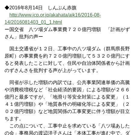
◆2016年8月14日 しんぶん赤旗
http://www.jcp.or.jp/akahata/aik16/2016-08-
14/2016081403_01_1.html
ー国交省 八ツ場ダム事業費７２０億円増額 「計画がず
さん」批判の声ー
国土交通省が１２日、工事中の八ツ場ダム（群馬県長野
原町）の事業費を約７２０億円増額して５３２０億円にす
ると発表したことに対して、住民や自治体関係者から計画
のずさんさを批判する声が上がっています。
同省が示した増額の内訳では、公共事業関連単価の高騰
や消費税増税など「社会経済的要因」による増額が２６６
億円と最多ですが、「地滑り等安全対策による変更」（１
４１億円増額）や「地質条件の明確化等による変更」（２
０２億円増額）など地質関係の工事変更に伴う増額が目立
ちます。
この点について、工事中止を求めている「八ツ場あした
の会」事務局の渡辺洋子さんは「本体工事が進む中で、ダ