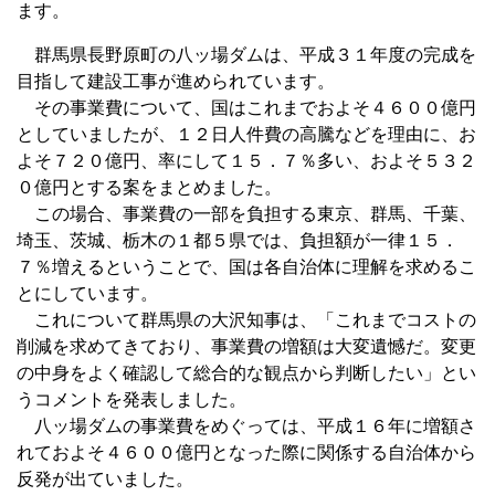
ます。
群馬県長野原町の八ッ場ダムは、平成３１年度の完成を
目指して建設工事が進められています。
その事業費について、国はこれまでおよそ４６００億円
としていましたが、１２日人件費の高騰などを理由に、お
よそ７２０億円、率にして１５．７％多い、およそ５３２
０億円とする案をまとめました。
この場合、事業費の一部を負担する東京、群馬、千葉、
埼玉、茨城、栃木の１都５県では、負担額が一律１５．
７％増えるということで、国は各自治体に理解を求めるこ
とにしています。
これについて群馬県の大沢知事は、「これまでコストの
削減を求めてきており、事業費の増額は大変遺憾だ。変更
の中身をよく確認して総合的な観点から判断したい」とい
うコメントを発表しました。
八ッ場ダムの事業費をめぐっては、平成１６年に増額さ
れておよそ４６００億円となった際に関係する自治体から
反発が出ていました。