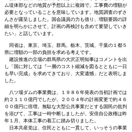
ム堤体部などの地質が予想以上に複雑で、工事費の増額が
必要となっていることを意味しています。地質調査のずさ
んさが露呈しました。国会議員の力も借り、増額要因の詳
細を明らかにさせて、計画の再検討も含めて要望していき
たい」と話しています。
同省は、東京、埼玉、群馬、栃木、茨城、千葉の１都５
県に増額の一部の負担を求める考えです。
建設推進の立場の群馬県の大沢正明知事はコメントを出
し「国に対しては『一層のコスト縮減を図るとともに一日
も早い完成』を求めてきており、大変遺憾」だと表明しま
した。
八ツ場ダムの事業費は、１９８６年発表の当初計画では
約２１１０億円でしたが、２００４年の計画変更で約４６
００億円に倍増。無駄な大型公共事業だとする国民の批判
を浴びて、工事は一時中断しましたが、安倍自公政権は昨
年１月、本体工事の着工に踏み切りました。
日本共産党は、住民とともに一貫して、いっそうの事業